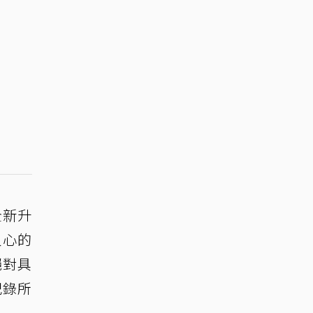
全新升
人心的
絕對具
記錄所