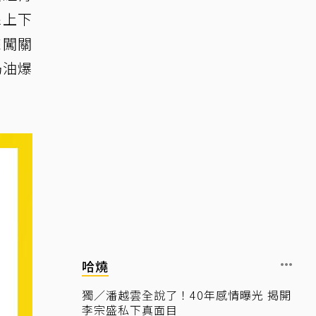
線上下
來闖關
奶油爆
哈燒
獨／潘越雲全說了！40年感情曝光 揭開
李宗盛私下真面目