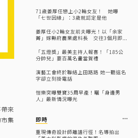
71歲姜厚任戀上小2輪女友！ 她曝
「七世因緣」：3歲就認定是他
姜厚任小2輪女友前夫曝光！以「余家
菁」嫁縣府農業處科長 交往3個月即...
「五燈獎」最美主持人報喜！「185公
分帥兒」要百萬名畫當賀禮
演藝工會終於聯絡上田路路 她一聽這名
字卻立刻掛電話
愷樂突曝雙寶35周早產！曬「身邊男
人」最新情況曝光
將帶來
即時
的市集
重現傳奇設計師離譜行徑！名導拍出