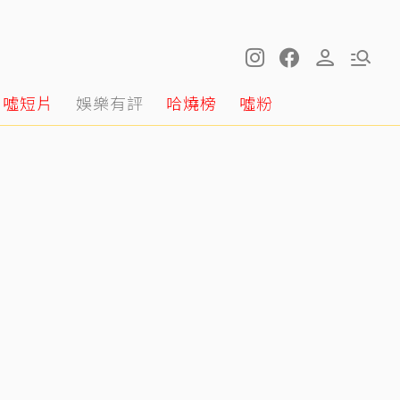
噓短片
娛樂有評
哈燒榜
噓粉