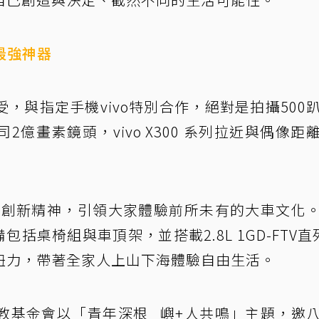
最強神器
感受，與指定手機vivo特別合作，絕對是拍攝500
億畫素鏡頭，vivo X300 系列拉近與偶像距
合潮流創新精神，引領大家體驗前所未有的大車文化
包括桌椅組與車頂架，並搭載2.8L 1GD-FTV直
扭力，帶著全家人上山下海體驗自由生活。
教基金會以「青年深根 嶼+人共鳴」主題，邀