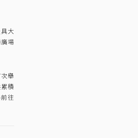
最具大
舞廣場
首次舉
共累積
得前往