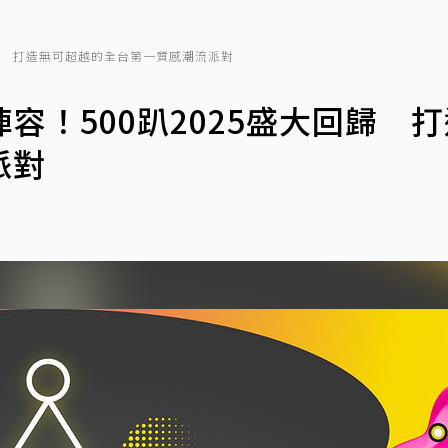
大回歸 打造無可超越的全台第一質感潮流派對
陣容！500趴2025盛大回歸 
派對