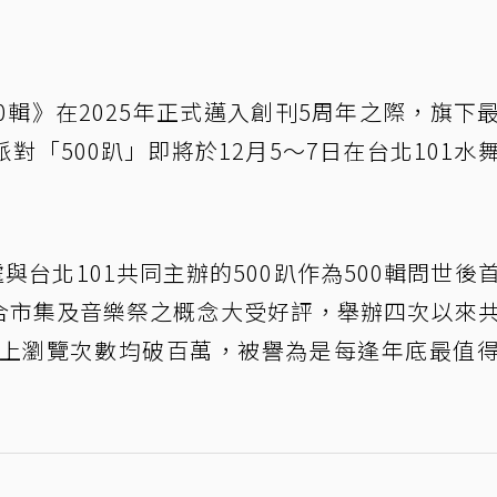
0輯》在2025年正式邁入創刊5周年之際，旗下
「500趴」即將於12月5～7日在台北101水
與台北101共同主辦的500趴作為500輯問世後
結合市集及音樂祭之概念大受好評，舉辦四次以來
線上瀏覽次數均破百萬，被譽為是每逢年底最值