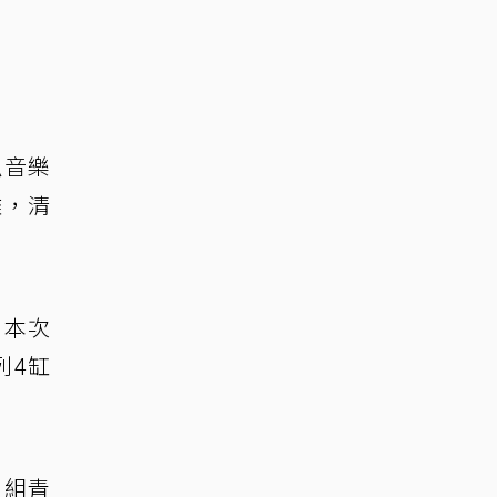
趴音樂
離，清
。本次
列4缸
八組青