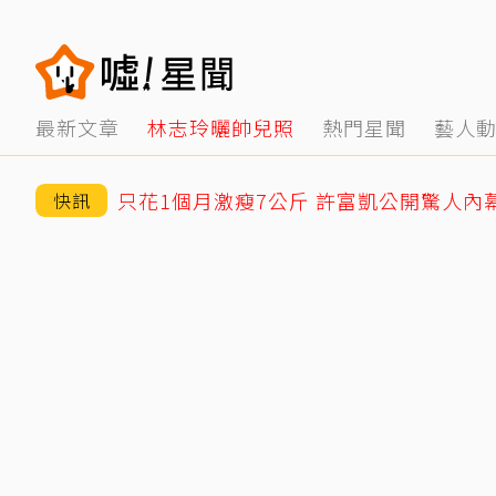
最新文章
林志玲曬帥兒照
熱門星聞
藝人
只花1個月激瘦7公斤 許富凱公開驚人內
快訊