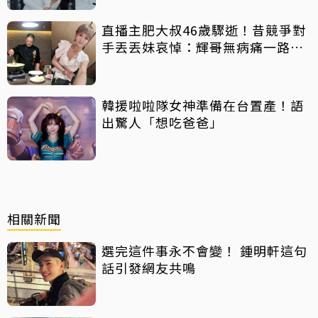
直播主肥大叔46歲驟逝！昔競爭對
手丟丟妹哀悼：輝哥無病痛一路好
走
韓援啦啦隊女神準備在台置產！語
出驚人「想吃爸爸」
相關新聞
選完這件事永不會變！ 鍾明軒這句
話引發網友共鳴