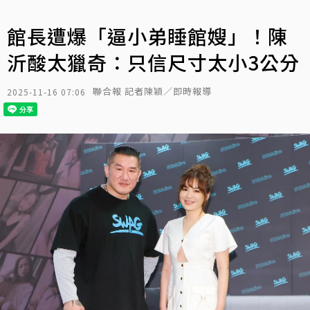
館長遭爆「逼小弟睡館嫂」！陳
沂酸太獵奇：只信尺寸太小3公分
聯合報 記者陳穎／即時報導
2025-11-16 07:06