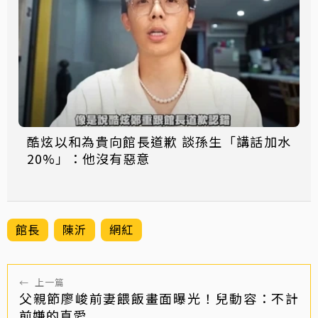
酷炫以和為貴向館長道歉 談孫生「講話加水
20%」：他沒有惡意
館長
陳沂
網紅
←
上一篇
父親節廖峻前妻餵飯畫面曝光！兒動容：不計
前嫌的真愛