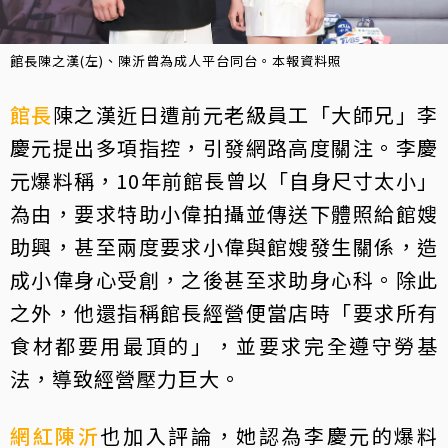
館長陳之漢(左)、陳沂曾為成人平台同台。本報資料照
館長
陳之漢近日遭前元老級員工「大師兄」李
慶元提出多項指控，引發網路高度關注。李慶
元爆料稱，10年前館長曾以「自身尺寸太小」
為由，要求特助小偉拍攝並傳送下體照給館嫂
助興，甚至兩度要求小偉與館嫂發生關係，造
成小偉身心受創，之後甚至求助身心科。除此
之外，他還指稱館長經營便當店時「要求所有
食材都要用最頂的」，並要求完全遵守勞基
法，導致經營壓力巨大。
網紅
陳沂
也加入評論，她認為李慶元的爆料