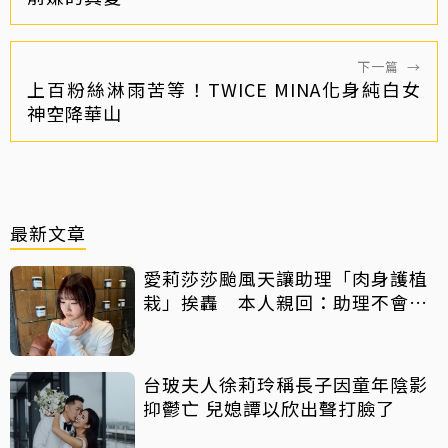
下一篇
→
上百粉絲淋雨苦等！TWICE MINA化身純白女
神空降華山
最新文章
愛莉莎莎颱風天讓助理「肉身護植
栽」挨轟 本人親回：助理不會被
吹出去
台玻夫人徐莉玲稱長子因童年陰影
抑鬱亡 兒媳譚以欣出聲打臉了