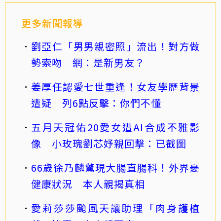
更多新聞報導
劉亞仁「男男親密照」流出！對方做
勢索吻 網：是新男友？
姜厚任認愛七世重逢！女友學歷背景
遭疑 列6點反擊：你們不懂
五月天冠佑20愛女遭AI合成不雅影
像 小玫瑰劉芯妤親回擊：已截圖
66歲徐乃麟驚現大腸直腸科！外界憂
健康狀況 本人親揭真相
愛莉莎莎颱風天讓助理「肉身護植