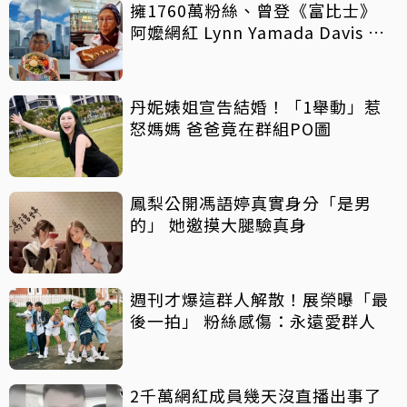
擁1760萬粉絲、曾登《富比士》
阿嬤網紅 Lynn Yamada Davis 驚
傳病逝
丹妮婊姐宣告結婚！「1舉動」惹
怒媽媽 爸爸竟在群組PO圖
鳳梨公開馮語婷真實身分「是男
的」 她邀摸大腿驗真身
週刊才爆這群人解散！展榮曝「最
後一拍」 粉絲感傷：永遠愛群人
2千萬網紅成員幾天沒直播出事了