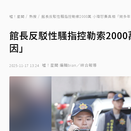
噓！星聞
熱搜
館長反駁性騷指控勒索2000萬 小瑋怒撕真相「揭多
館長反駁性騷指控勒索200
因」
噓！星聞 編輯bian／綜合報導
2025-11-17 13:24