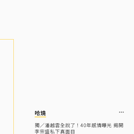
哈燒
獨／潘越雲全說了！40年感情曝光 揭開
李宗盛私下真面目