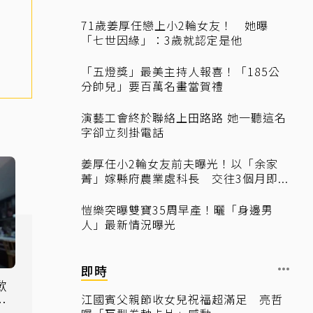
71歲姜厚任戀上小2輪女友！ 她曝
「七世因緣」：3歲就認定是他
「五燈獎」最美主持人報喜！「185公
分帥兒」要百萬名畫當賀禮
演藝工會終於聯絡上田路路 她一聽這名
字卻立刻掛電話
姜厚任小2輪女友前夫曝光！以「余家
菁」嫁縣府農業處科長 交往3個月即...
愷樂突曝雙寶35周早產！曬「身邊男
人」最新情況曝光
即時
歉
江國賓父親節收女兒祝福超滿足 亮哲
水