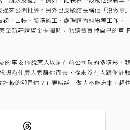
反過來公開批評。另外也反駁館長稱他「沒做事
帳務、出帳、裝潢監工、處理館內糾紛等工作，
甚至新莊館資金卡關時，他還曾賣掉自己的車
友的事 & 你說某人以前在前公司玩的多精彩，
想想為什麼大家離你而去，從來沒有人跟你計
先計較的卻是你？」更喊話「做人不能忘本，趕