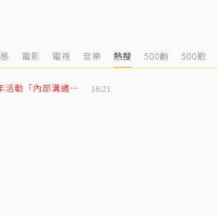
動態
電影
電視
音樂
熱搜
500齣
500歌
BLACKPINK合體直播再道歉！認了10週年活動「內部溝通出問題」
16:21