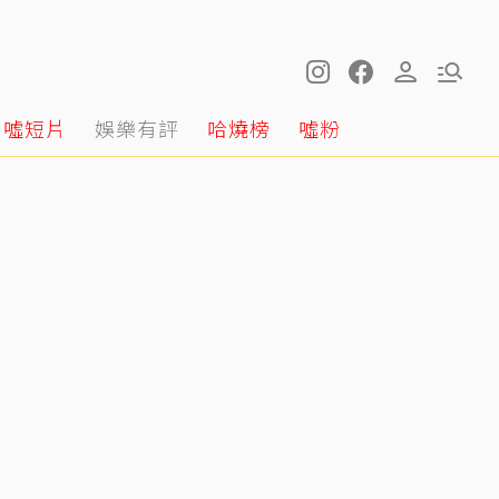
噓短片
娛樂有評
哈燒榜
噓粉