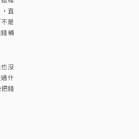
」，直
「不是
把錢補
我也沒
較過什
快把錢