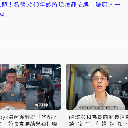
節！名醫父43年診所熄燈卸招牌 曬感人一
承
Toyz嫌超派雞排「狗都不
酷炫以和為貴向館長道
吃」 館長實測結果狠打臉
談孫生「講話加