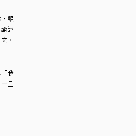
檔，毀
輿論譁
發文，
為「我
，一旦