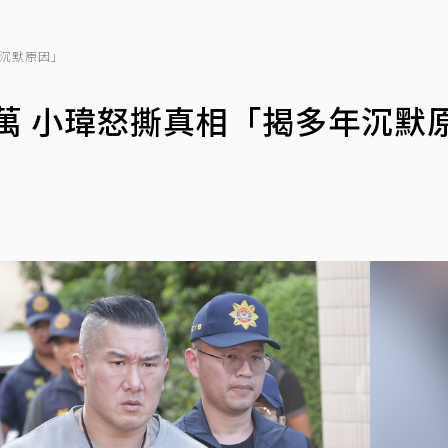
年沉默原因」
0萬 小瑋怒撕真相「揭多年沉默