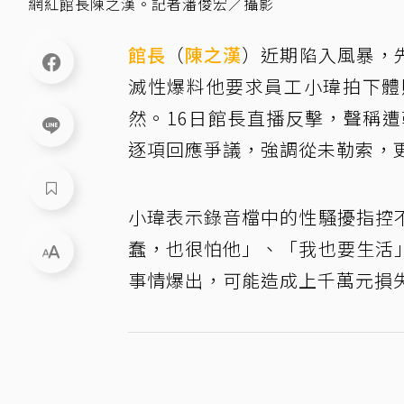
網紅館長陳之漢。記者潘俊宏／攝影
館長
（
陳之漢
）近期陷入風暴，
滅性爆料他要求員工小瑋拍下體
然。16日館長直播反擊，聲稱遭勒
逐項回應爭議，強調從未勒索，
小瑋表示錄音檔中的性騷擾指控
蠢，也很怕他」、「我也要生活
事情爆出，可能造成上千萬元損