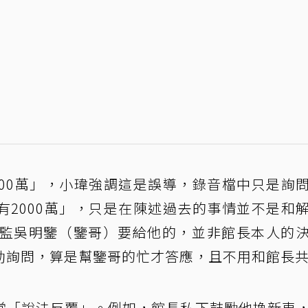
000萬」，小瑋強調這是誤導，錄音檔中只是詢
有2000萬」，只是在陳述過去的事情並不是和
總監吳明鑒（鑒哥）要給他的，並非館長本人的
動詢問，算是幫鑒哥的忙才答應，且不用和館長
常「說法反覆」。例如，館長私下鼓勵他換新車