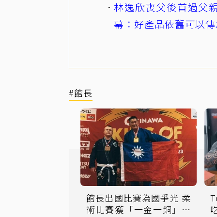
林逸欣喪父後首過父親
幕：好產品依舊可以傳
#館長
館長出國比賽為國爭光 柔
術比賽獲「一金一銅」自