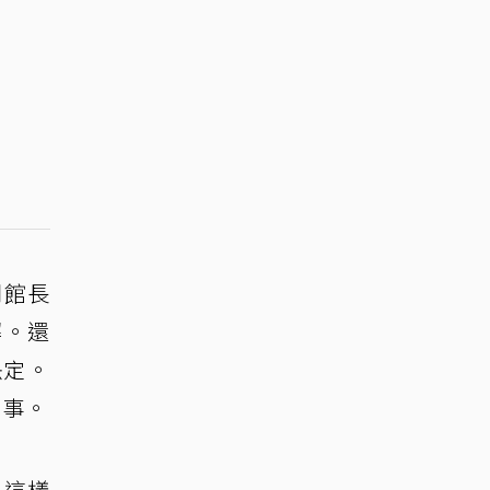
問館長
解。還
決定。
共事。
，這樣