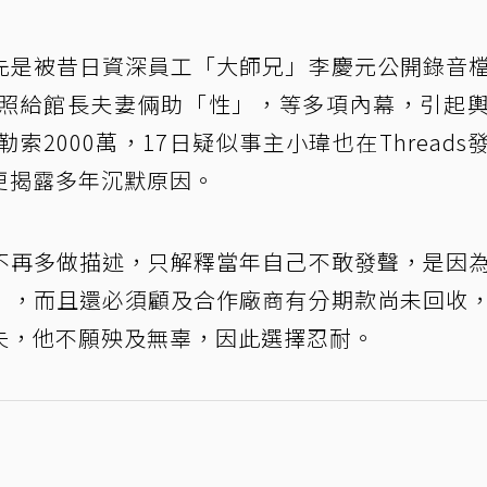
先是被昔日資深員工「大師兄」李慶元公開錄音
照給館長夫妻倆助「性」，等多項內幕，引起
索2000萬，17日疑似事主小瑋也在Threads
更揭露多年沉默原因。
不再多做描述，只解釋當年自己不敢發聲，是因
」，而且還必須顧及合作廠商有分期款尚未回收
失，他不願殃及無辜，因此選擇忍耐。