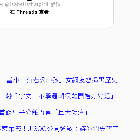
由 @isabellathatgirll 發佈
在 Threads 查看
爆「當小三有老公小孩」女網友怒揭黑歷史
！發千字文「不學邏輯很難開始好好活」
首談母子分離內幕「巨大傷痛」
0週年惹眾怒！JISOO公開道歉：讓你們失望了