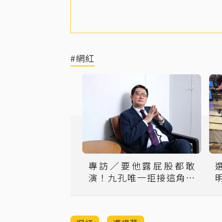
#網紅
專訪／要他露屁股都敢
演！九孔唯一拒接這角色
「我沒那資格」