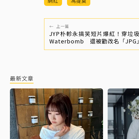
網紅
馮提莫
←
上一篇
JYP朴軫永搞笑短片爆紅！穿垃
Waterbomb 還被勸改名「JPG
最新文章