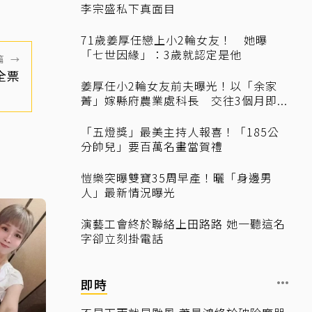
李宗盛私下真面目
71歲姜厚任戀上小2輪女友！ 她曝
「七世因緣」：3歲就認定是他
篇
→
全票
姜厚任小2輪女友前夫曝光！以「余家
菁」嫁縣府農業處科長 交往3個月即...
「五燈獎」最美主持人報喜！「185公
分帥兒」要百萬名畫當賀禮
愷樂突曝雙寶35周早產！曬「身邊男
人」最新情況曝光
演藝工會終於聯絡上田路路 她一聽這名
字卻立刻掛電話
即時