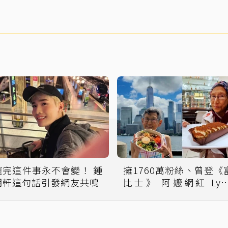
選完這件事永不會變！ 鍾
擁1760萬粉絲、曾登《
明軒這句話引發網友共鳴
比士》 阿嬤網紅 Lyn
Yamada Davis 驚傳病逝