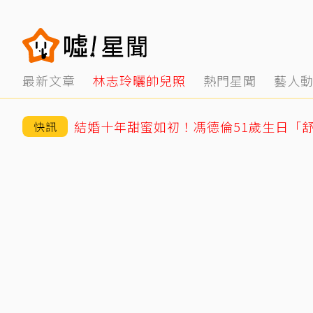
最新文章
林志玲曬帥兒照
熱門星聞
藝人
結婚十年甜蜜如初！馮德倫51歲生日「
快訊