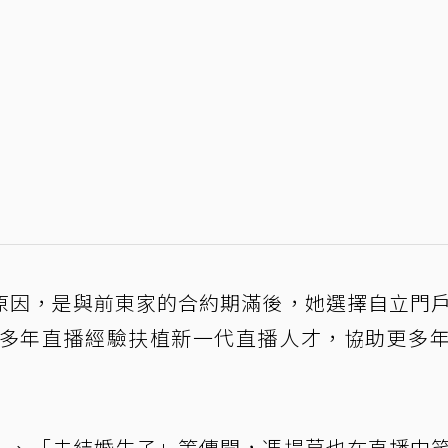
原因，是與前東家的合約期滿後，她選擇自立門
0多年直播經驗扶植新一代直播人才，協助更多
」、「去結婚生子」等傳聞，馮提莫也在直播中