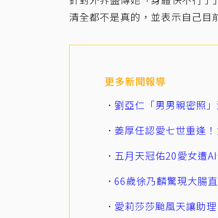
清全都不是真的，並表示自己目
更多新聞報導
劉亞仁「男男親密照」
姜厚任認愛七世重逢！
五月天冠佑20愛女遭
66歲徐乃麟驚現大腸
愛莉莎莎颱風天讓助理