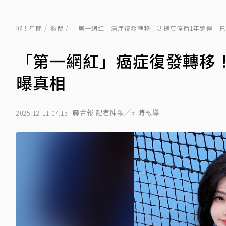
噓！星聞
熱搜
「第一網紅」癌症復發轉移！馮提莫停播1年驚傳「
「第一網紅」癌症復發轉移
曝真相
聯合報 記者陳穎／即時報導
2025-12-11 07:13