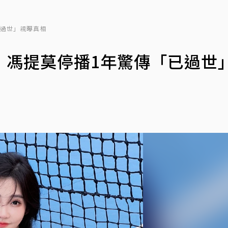
已過世」親曝真相
！馮提莫停播1年驚傳「已過世