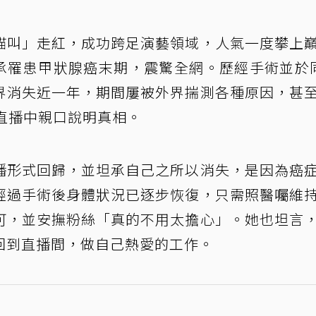
貓叫」走紅，成功跨足演藝領域，人氣一度攀上
坦承罹患甲狀腺癌末期，震驚全網。歷經手術並於
界消失近一年，期間屢被外界揣測各種原因，甚
直播中親口說明真相。
播形式回歸，並坦承自己之所以消失，是因為癌
經過手術後身體狀況已逐步恢復，只需照醫囑維
可，並安撫粉絲「真的不用太擔心」。她也坦言
回到直播間，做自己熱愛的工作。