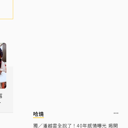
富
n
哈燒
獨／潘越雲全說了！40年感情曝光 揭開