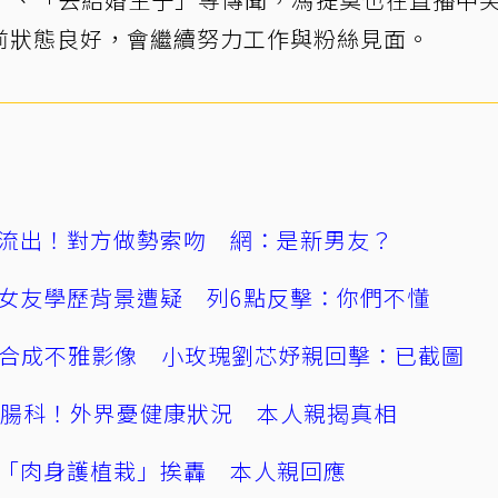
前狀態良好，會繼續努力工作與粉絲見面。
流出！對方做勢索吻 網：是新男友？
女友學歷背景遭疑 列6點反擊：你們不懂
AI合成不雅影像 小玫瑰劉芯妤親回擊：已截圖
直腸科！外界憂健康狀況 本人親揭真相
「肉身護植栽」挨轟 本人親回應