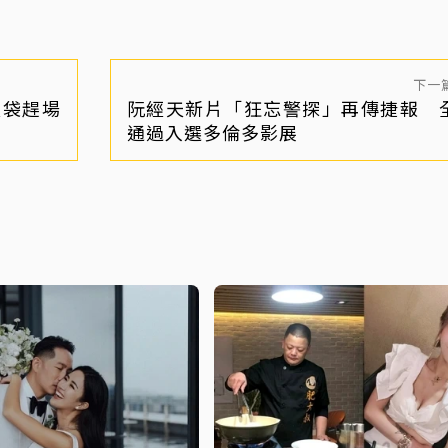
下一
圾袋趕場
阮經天新片「狂忘警探」再傳捷報 
」
通過入選多倫多影展