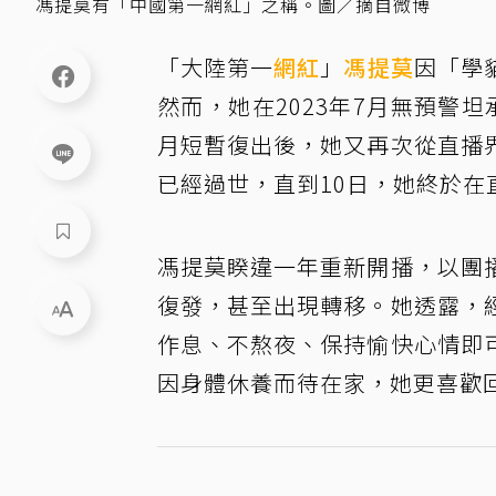
馮提莫有「中國第一網紅」之稱。圖／摘自微博
「大陸第一
網紅
」
馮提莫
因「學
然而，她在2023年7月無預警
月短暫復出後，她又再次從直播
已經過世，直到10日，她終於在
馮提莫睽違一年重新開播，以團
復發，甚至出現轉移。她透露，
作息、不熬夜、保持愉快心情即
因身體休養而待在家，她更喜歡