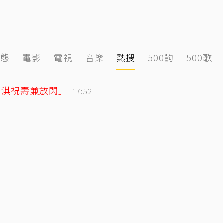
動態
電影
電視
音樂
熱搜
500齣
500歌
舒淇祝壽兼放閃」
17:52