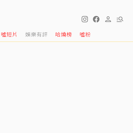
噓短片
娛樂有評
哈燒榜
噓粉