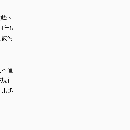
巔峰。
同年8
至被傳
症不僅
持規律
，比起