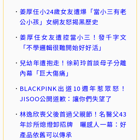
姜厚任小24歲女友遭爆「當小三有老
公小孩」女網友怒揭黑歷史
姜厚任女友遭控當小三！發千字文
「不學邏輯很難開始好好活」
兒幼年遭抱走！徐莉玲首談母子分離
內幕「巨大傷痛」
BLACKPINK出道10週年惹眾怒！
JISOO公開道歉：讓你們失望了
林逸欣喪父後首過父親節！名醫父43
年診所熄燈卸招牌 曬感人一幕：好
產品依舊可以傳承