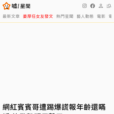
最新文章
姜厚任女友發文
熱門星聞
藝人動態
電影
電
網紅賓賓哥遭踢爆謊報年齡還瞞