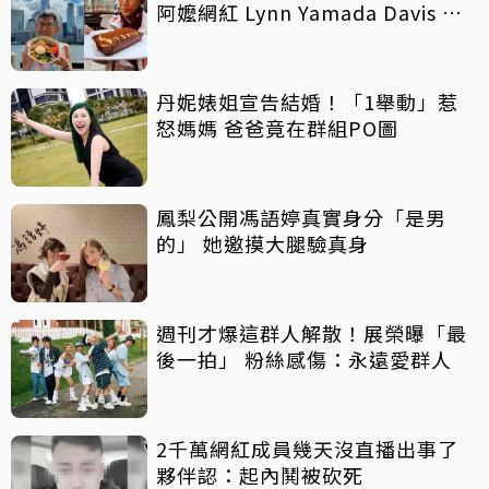
阿嬤網紅 Lynn Yamada Davis 驚
傳病逝
丹妮婊姐宣告結婚！「1舉動」惹
怒媽媽 爸爸竟在群組PO圖
鳳梨公開馮語婷真實身分「是男
的」 她邀摸大腿驗真身
週刊才爆這群人解散！展榮曝「最
後一拍」 粉絲感傷：永遠愛群人
2千萬網紅成員幾天沒直播出事了
夥伴認：起內鬨被砍死