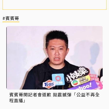
#賓賓哥
賓賓哥開記者會道歉 拋震撼彈「公益不再全
程直播」