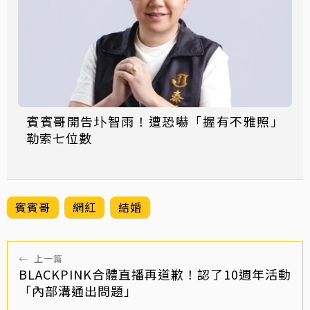
賓賓哥開告圤智雨！遭恐嚇「握有不雅照」
勒索七位數
賓賓哥
網紅
結婚
←
上一篇
BLACKPINK合體直播再道歉！認了10週年活動
「內部溝通出問題」