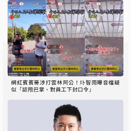
網紅賓賓哥涉打雲林阿公！圤智雨曝音檔疑
似「認甩巴掌、對員工下封口令」