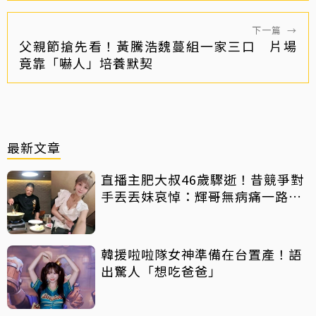
下一篇
→
父親節搶先看！黃騰浩魏蔓組一家三口 片場
竟靠「嚇人」培養默契
最新文章
直播主肥大叔46歲驟逝！昔競爭對
手丟丟妹哀悼：輝哥無病痛一路好
走
韓援啦啦隊女神準備在台置產！語
出驚人「想吃爸爸」