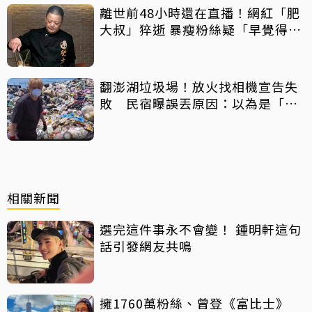
離世前48小時還在直播！網紅「肥
大叔」猝逝 暴瘦粉絲疑「早覺得不
對」
翻澎湖垃圾場！放火找相機宣告失
敗 民宿曝誤丟原因：以為是「按
摩棒」 喊話已和解勿出征
相關新聞
選完這件事永不會變！ 鍾明軒這句
話引發網友共鳴
擁1760萬粉絲、曾登《富比士》