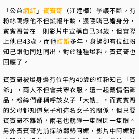
「公益
網紅
」
賓賓哥
（江建樺）爭議不斷，有
粉絲踢爆他不但謊報年齡，還隱瞞已婚身分，
賓賓哥曾在一則影片中宣稱自己34歲，但實際
上他已43歲，而他
結婚
多年，身邊卻有位紅粉
知己跟他同進同出，對於種種爆料，賓賓哥也
回應了。
賓賓哥被爆身邊有位年約40歲的紅粉知己「賓
爺」，兩人不但會共穿衣服，還一起戴情侶飾
品，粉絲們都稱呼該女子「大嫂」，而賓賓哥
的父母都知道兒子和這名女子的關係，但只要
賓賓哥不離婚，兩老也就睜一隻眼閉一隻眼。
另外賓賓哥先前探訪弱勢阿嬤，影片中阿嬤好