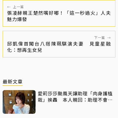
←
上一篇
張凌赫親王楚然嘴好嘟！「這一秒過火」人夫
魅力爆發
下一篇
→
邱凱偉首闖台八搭陳珮騏演夫妻 見童星融
化：想再生女兒
最新文章
愛莉莎莎颱風天讓助理「肉身護植
栽」挨轟 本人親回：助理不會被
吹出去