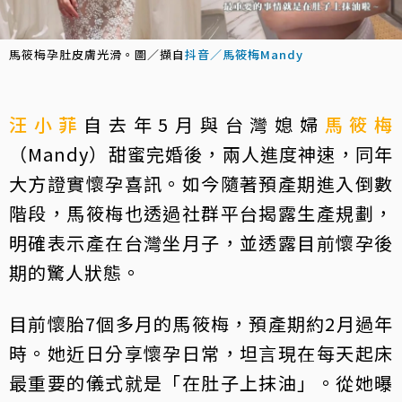
馬筱梅孕肚皮膚光滑。圖／擷自
抖音／馬筱梅Mandy
汪小菲
自去年5月與台灣媳婦
馬筱梅
（Mandy）甜蜜完婚後，兩人進度神速，同年
大方證實懷孕喜訊。如今隨著預產期進入倒數
階段，馬筱梅也透過社群平台揭露生產規劃，
明確表示產在台灣坐月子，並透露目前懷孕後
期的驚人狀態。
目前懷胎7個多月的馬筱梅，預產期約2月過年
時。她近日分享懷孕日常，坦言現在每天起床
最重要的儀式就是「在肚子上抹油」。從她曝