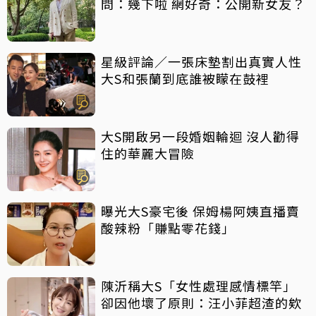
問：幾下啦 網好奇：公開新女友？
星級評論／一張床墊割出真實人性
大S和張蘭到底誰被矇在鼓裡
大S開啟另一段婚姻輪迴 沒人勸得
住的華麗大冒險
曝光大S豪宅後 保姆楊阿姨直播賣
酸辣粉「賺點零花錢」
陳沂稱大S「女性處理感情標竿」
卻因他壞了原則：汪小菲超渣的欸