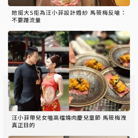
她挺大S拒為汪小菲設計婚紗 馬筱梅反嗆：
不要蹭流量
汪小菲帶兒女嗑高檔燒肉慶兒童節 馬筱梅洩
真正目的