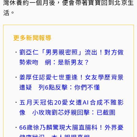
灣休養約一個月後，便會帶著寶寶回到北京生
活。
更多新聞報導
劉亞仁「男男親密照」流出！對方做
勢索吻 網：是新男友？
姜厚任認愛七世重逢！女友學歷背景
遭疑 列6點反擊：你們不懂
五月天冠佑20愛女遭AI合成不雅影
像 小玫瑰劉芯妤親回擊：已截圖
66歲徐乃麟驚現大腸直腸科！外界憂