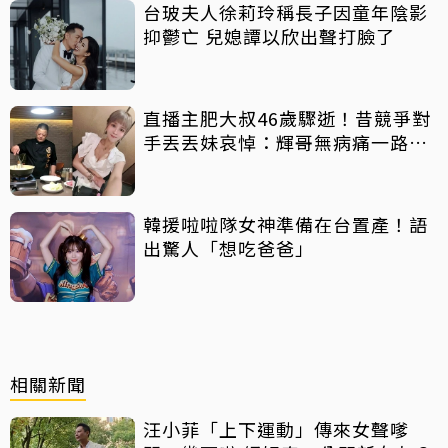
台玻夫人徐莉玲稱長子因童年陰影
抑鬱亡 兒媳譚以欣出聲打臉了
直播主肥大叔46歲驟逝！昔競爭對
手丟丟妹哀悼：輝哥無病痛一路好
走
韓援啦啦隊女神準備在台置產！語
出驚人「想吃爸爸」
相關新聞
汪小菲「上下運動」傳來女聲嗲