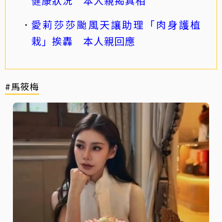
健康狀況 本人親揭真相
愛莉莎莎颱風天讓助理「肉身護植
栽」挨轟 本人親回應
#馬筱梅