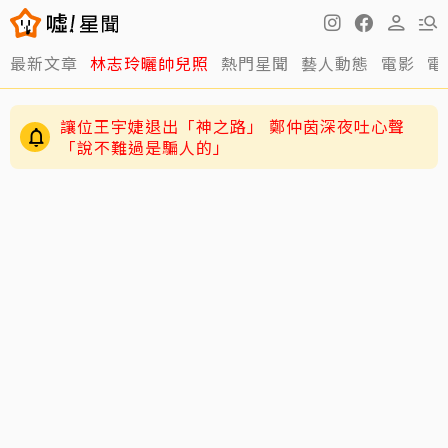
最新文章
林志玲曬帥兒照
熱門星聞
藝人動態
電影
電
讓位王宇婕退出「神之路」 鄭仲茵深夜吐心聲
「說不難過是騙人的」
71歲姜厚任認愛爆「七世重逢」！女友學歷背景
遭疑 列6點反擊：你們不懂