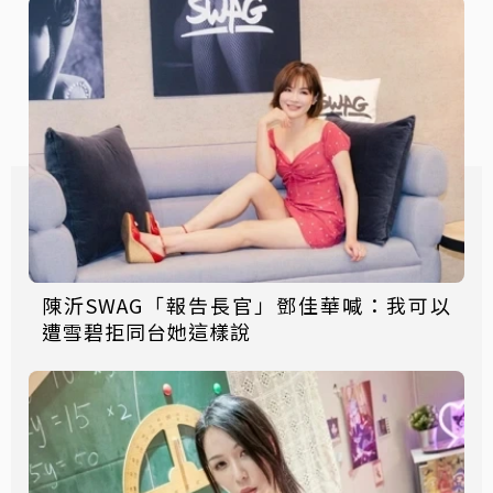
陳沂SWAG「報告長官」鄧佳華喊：我可以
遭雪碧拒同台她這樣說