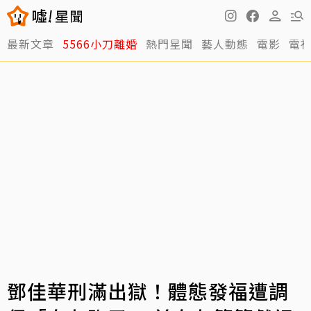
最新文章
5566小刀離婚
熱門星聞
藝人動態
電影
電
鄧佳華刑滿出獄！體態發福遭調