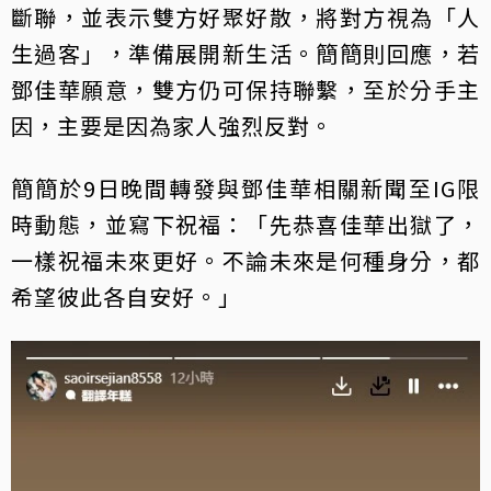
斷聯，並表示雙方好聚好散，將對方視為「人
生過客」，準備展開新生活。簡簡則回應，若
鄧佳華願意，雙方仍可保持聯繫，至於分手主
因，主要是因為家人強烈反對。
簡簡於9日晚間轉發與鄧佳華相關新聞至IG限
時動態，並寫下祝福：「先恭喜佳華出獄了，
一樣祝福未來更好。不論未來是何種身分，都
希望彼此各自安好。」