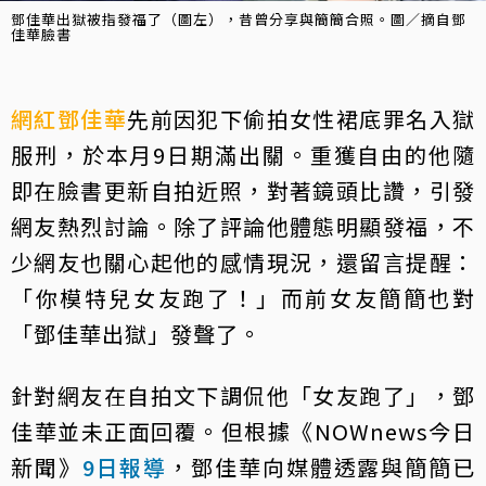
鄧佳華出獄被指發福了（圖左），昔曾分享與簡簡合照。圖／摘自鄧
佳華臉書
網紅
鄧佳華
先前因犯下偷拍女性裙底罪名入獄
服刑，於本月9日期滿出關。重獲自由的他隨
即在臉書更新自拍近照，對著鏡頭比讚，引發
網友熱烈討論。除了評論他體態明顯發福，不
少網友也關心起他的感情現況，還留言提醒：
「你模特兒女友跑了！」而前女友簡簡也對
「鄧佳華出獄」發聲了。
針對網友在自拍文下調侃他「女友跑了」，鄧
佳華並未正面回覆。但根據《NOWnews今日
新聞》
9日報導
，鄧佳華向媒體透露與簡簡已