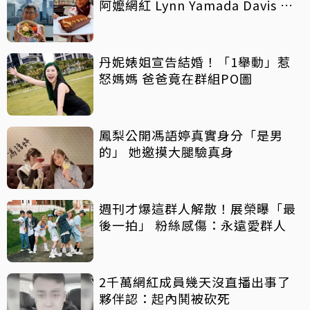
阿嬤網紅 Lynn Yamada Davis 驚
傳病逝
丹妮婊姐宣告結婚！「1舉動」惹
怒媽媽 爸爸竟在群組PO圖
鳳梨公開馮語婷真實身分「是男
的」 她邀摸大腿驗真身
週刊才爆這群人解散！展榮曝「最
後一拍」 粉絲感傷：永遠愛群人
2千萬網紅成員幾天沒直播出事了
夥伴認：起內鬨被砍死