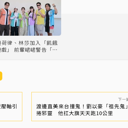
邊荷律、林莎加入「飢餓
遊戲」 前輩峮峮警告「不
要相信這個人」
下一
壹壓軸引
渡邊直美來台撞鬼！劉以豪「祖先鬼
捲邪靈 他扛大旗天天跑10公里