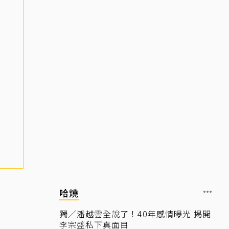
哈燒
獨／潘越雲全說了！40年感情曝光 揭開
李宗盛私下真面目