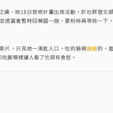
之痛，她18日按原計畫出席活動，於社群發文
，並透露會暫時回韓國一趟，要粉絲再等她一下
的影片，只見她一湯匙入口，吃的臉頰
鼓鼓
的，
口吃飯模樣讓人看了也很有食慾。