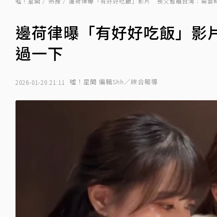
噓！星聞
熱搜
邊荷律曝「有好好吃飯」影片 喪父暫離台灣：需要
邊荷律曝「有好好吃飯」影
過一下
噓！星聞 編輯Shh／綜合報導
2026-01-20 21:11