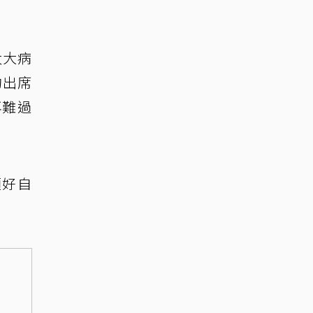
太大病
約出席
再難過
顧好自