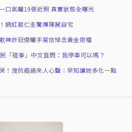
一口氣曬19張近照 真實狀態全曝光
！網紅裴仁圭驚傳陳屍自宅
歌神許冠傑曬手寫信悼念黃金搭檔
親民「碰拳」中文直問：我停車可以嗎？
哭！洩抗癌過來人心聲：早知讓她多化一點