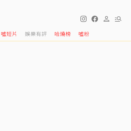
噓短片
娛樂有評
哈燒榜
噓粉