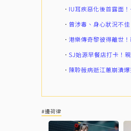
IU耳疾惡化後首露面！
曾涉毒、身心狀況不佳
港樂傳奇黎彼得離世！
SJ始源早餐店打卡！
陳聆薇病逝江蕙崩潰爆
#邊荷律