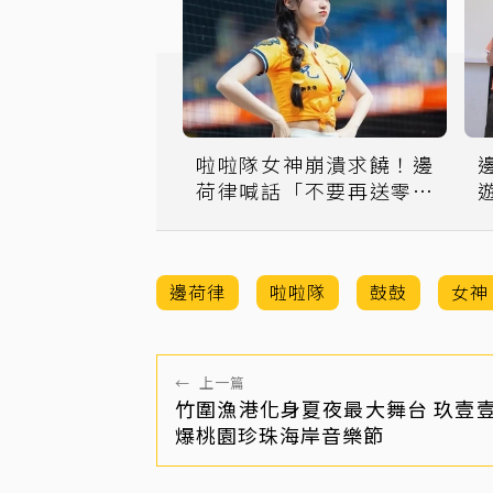
啦啦隊女神崩潰求饒！邊
荷律喊話「不要再送零食
了」 原因網笑瘋
邊荷律
啦啦隊
鼓鼓
女神
←
上一篇
竹圍漁港化身夏夜最大舞台 玖壹
爆桃園珍珠海岸音樂節