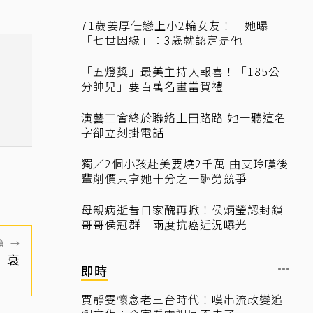
71歲姜厚任戀上小2輪女友！ 她曝
「七世因緣」：3歲就認定是他
「五燈獎」最美主持人報喜！「185公
分帥兒」要百萬名畫當賀禮
演藝工會終於聯絡上田路路 她一聽這名
字卻立刻掛電話
獨／2個小孩赴美要燒2千萬 曲艾玲嘆後
輩削價只拿她十分之一酬勞競爭
母親病逝昔日家醜再掀！侯炳瑩認封鎖
哥哥侯冠群 兩度抗癌近況曝光
篇
→
」衰
即時
賈靜雯懷念老三台時代！嘆串流改變追