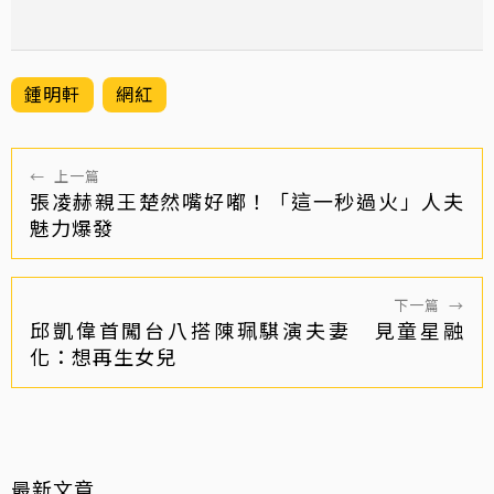
鍾明軒
網紅
←
上一篇
張凌赫親王楚然嘴好嘟！「這一秒過火」人夫
魅力爆發
下一篇
→
邱凱偉首闖台八搭陳珮騏演夫妻 見童星融
化：想再生女兒
最新文章