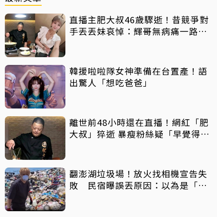
直播主肥大叔46歲驟逝！昔競爭對
手丟丟妹哀悼：輝哥無病痛一路好
走
韓援啦啦隊女神準備在台置產！語
出驚人「想吃爸爸」
離世前48小時還在直播！網紅「肥
大叔」猝逝 暴瘦粉絲疑「早覺得不
對」
翻澎湖垃圾場！放火找相機宣告失
敗 民宿曝誤丟原因：以為是「按
摩棒」 喊話已和解勿出征