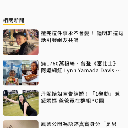
相關新聞
選完這件事永不會變！ 鍾明軒這句
話引發網友共鳴
擁1760萬粉絲、曾登《富比士》
阿嬤網紅 Lynn Yamada Davis 驚
傳病逝
丹妮婊姐宣告結婚！「1舉動」惹
怒媽媽 爸爸竟在群組PO圖
鳳梨公開馮語婷真實身分「是男