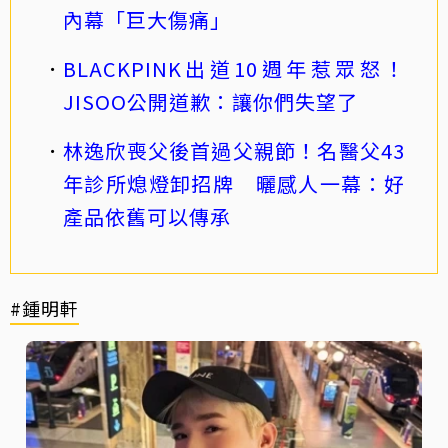
內幕「巨大傷痛」
BLACKPINK出道10週年惹眾怒！
JISOO公開道歉：讓你們失望了
林逸欣喪父後首過父親節！名醫父43
年診所熄燈卸招牌 曬感人一幕：好
產品依舊可以傳承
#鍾明軒