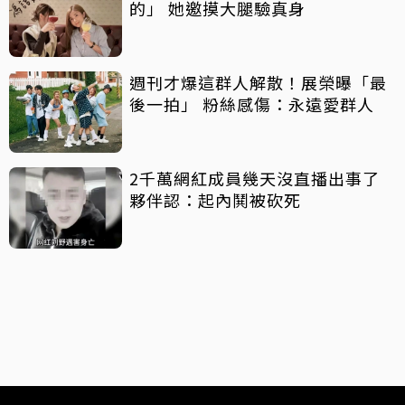
的」 她邀摸大腿驗真身
週刊才爆這群人解散！展榮曝「最
後一拍」 粉絲感傷：永遠愛群人
2千萬網紅成員幾天沒直播出事了
夥伴認：起內鬨被砍死