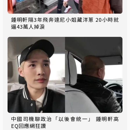
鍾明軒隔3年飛奔達尼小姐藏洋蔥 20小時就
逼43萬人掉淚
中國司機聊政治「以後會統一」 鍾明軒高
EQ回應網狂讚