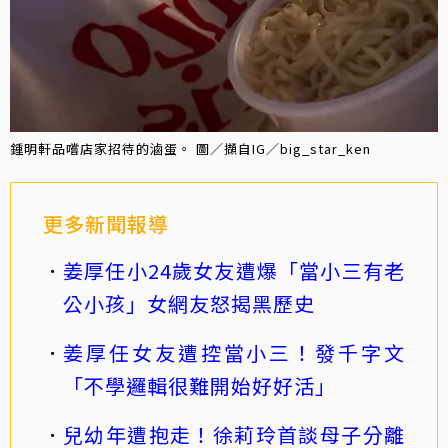
鍾明軒品嚐店家招待的滷蛋。 圖／擷自IG／big_star_ken
更多新聞報導
姜厚任小24歲女友遭爆「當小三有老
公小孩」女網友怒揭黑歷史
姜厚任女友遭控當小三！發千字文
「不學邏輯很難開始好好活」
兒幼年遭抱走！徐莉玲首談母子分離