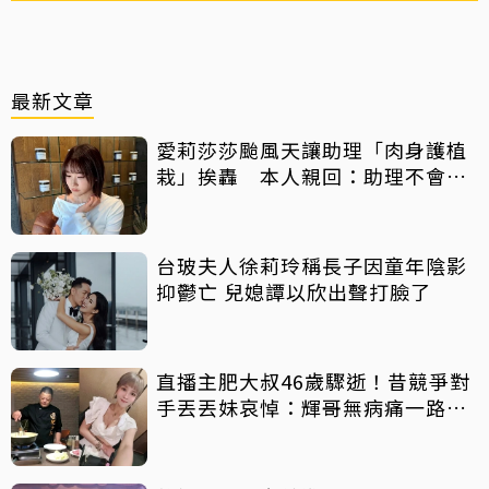
最新文章
愛莉莎莎颱風天讓助理「肉身護植
栽」挨轟 本人親回：助理不會被
吹出去
台玻夫人徐莉玲稱長子因童年陰影
抑鬱亡 兒媳譚以欣出聲打臉了
直播主肥大叔46歲驟逝！昔競爭對
手丟丟妹哀悼：輝哥無病痛一路好
走