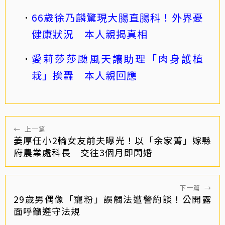
66歲徐乃麟驚現大腸直腸科！外界憂
健康狀況 本人親揭真相
愛莉莎莎颱風天讓助理「肉身護植
栽」挨轟 本人親回應
←
上一篇
姜厚任小2輪女友前夫曝光！以「余家菁」嫁縣
府農業處科長 交往3個月即閃婚
下一篇
→
29歲男偶像「寵粉」誤觸法遭警約談！公開露
面呼籲遵守法規