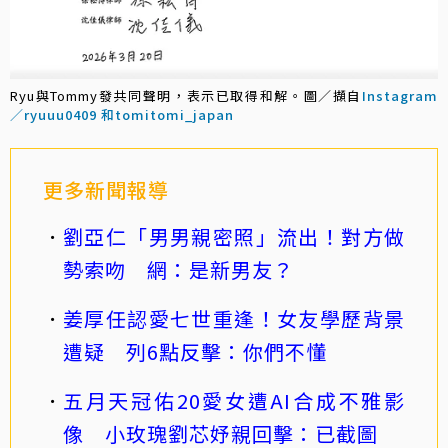
Ryu與Tommy發共同聲明，表示已取得和解。圖／擷自
Instagram
／ryuuu0409 和tomitomi_japan
更多新聞報導
劉亞仁「男男親密照」流出！對方做
勢索吻 網：是新男友？
姜厚任認愛七世重逢！女友學歷背景
遭疑 列6點反擊：你們不懂
五月天冠佑20愛女遭AI合成不雅影
像 小玫瑰劉芯妤親回擊：已截圖