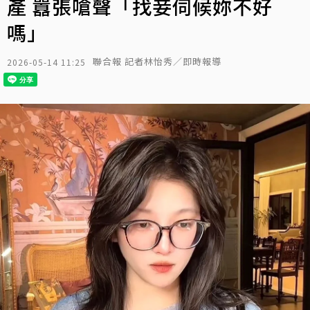
產 囂張嗆聲「找妾伺候妳不好
嗎」
聯合報 記者林怡秀／即時報導
2026-05-14 11:25