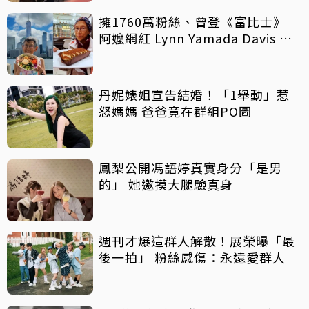
擁1760萬粉絲、曾登《富比士》
阿嬤網紅 Lynn Yamada Davis 驚
傳病逝
丹妮婊姐宣告結婚！「1舉動」惹
怒媽媽 爸爸竟在群組PO圖
鳳梨公開馮語婷真實身分「是男
的」 她邀摸大腿驗真身
週刊才爆這群人解散！展榮曝「最
後一拍」 粉絲感傷：永遠愛群人