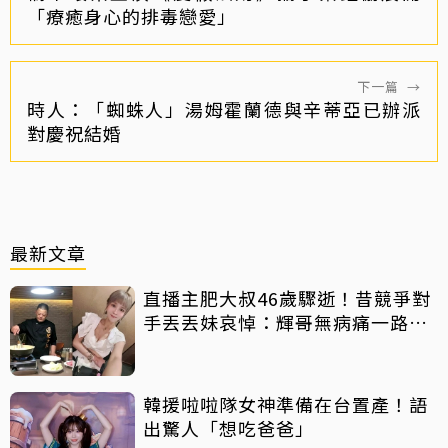
「療癒身心的排毒戀愛」
下一篇
→
時人：「蜘蛛人」湯姆霍蘭德與辛蒂亞已辦派
對慶祝結婚
最新文章
直播主肥大叔46歲驟逝！昔競爭對
手丟丟妹哀悼：輝哥無病痛一路好
走
韓援啦啦隊女神準備在台置產！語
出驚人「想吃爸爸」