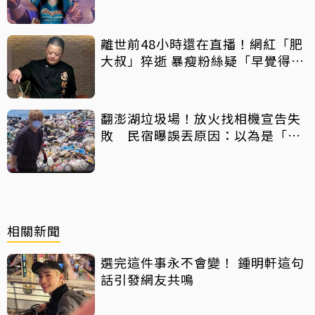
離世前48小時還在直播！網紅「肥
大叔」猝逝 暴瘦粉絲疑「早覺得不
對」
翻澎湖垃圾場！放火找相機宣告失
敗 民宿曝誤丟原因：以為是「按
摩棒」 喊話已和解勿出征
相關新聞
選完這件事永不會變！ 鍾明軒這句
話引發網友共鳴