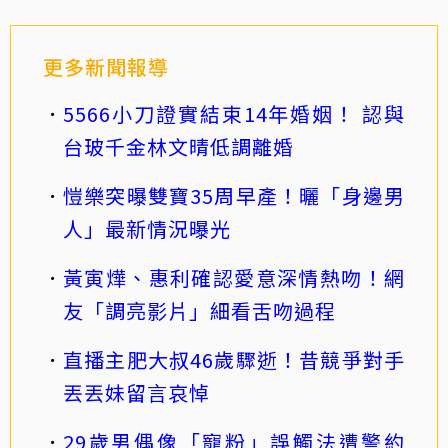
更多新聞報導
5566小刀證實結束14年婚姻！ 認與
台玻千金林文晴低調離婚
愷樂突曝雙寶35周早產！曬「身邊男
人」最新情況曝光
黃寅燁、惠利確認愛意深情熱吻！網
友「調亮影片」細看舌吻過程
直播主肥大叔46歲驟逝！昔競爭對手
丟丟妹留言哀悼
29歲男偶像「寵粉」誤觸法遭警約