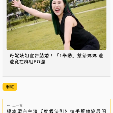
丹妮婊姐宣告結婚！「1舉動」惹怒媽媽 爸
爸竟在群組PO圖
網紅
←
上一篇
橋本環奈主演《度假法則》攜手蔡鐘協展開