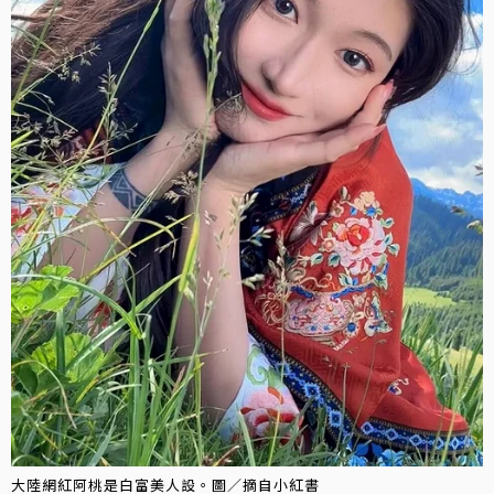
大陸網紅阿桃是白富美人設。圖／摘自小紅書