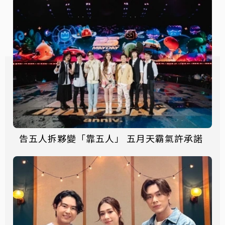
告五人拆夥變「靠五人」 五月天霸氣許承諾