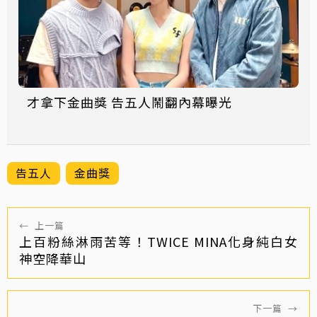
才拿下金曲獎 告五人鬧翻內幕曝光
告五人
金曲獎
←
上一篇
上百粉絲淋雨苦等！TWICE MINA化身純白女
神空降華山
下一篇
→