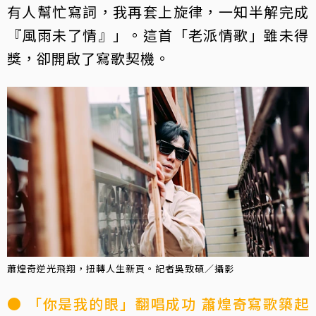
有人幫忙寫詞，我再套上旋律，一知半解完成
『風雨未了情』」。這首「老派情歌」雖未得
獎，卻開啟了寫歌契機。
蕭煌奇逆光飛翔，扭轉人生新頁。記者吳致碩／攝影
● 「你是我的眼」翻唱成功 蕭煌奇寫歌築起