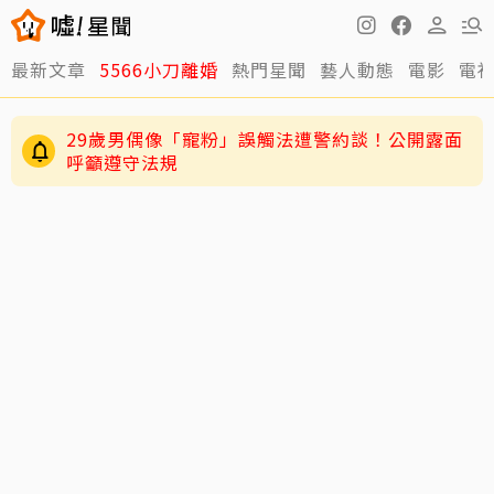
最新文章
5566小刀離婚
熱門星聞
藝人動態
電影
電
29歲男偶像「寵粉」誤觸法遭警約談！公開露面
呼籲遵守法規
4歲兒緊盯AKIRA備戰演唱會 萌學林志玲甜喊
「加油」