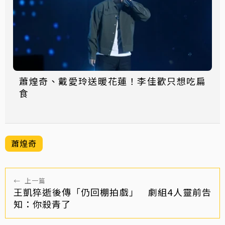
蕭煌奇、戴愛玲送暖花蓮！李佳歡只想吃扁
食
蕭煌奇
←
上一篇
王凱猝逝後傳「仍回棚拍戲」 劇組4人靈前告
知：你殺青了