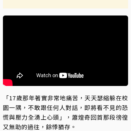
「17歲那年著實非常地痛苦，天天瑟縮躲在校
園一隅，不敢跟任何人對話，即將看不見的恐
慌與壓力全湧上心頭」，蕭煌奇回首那段徬徨
又無助的過往，餘悸猶存。