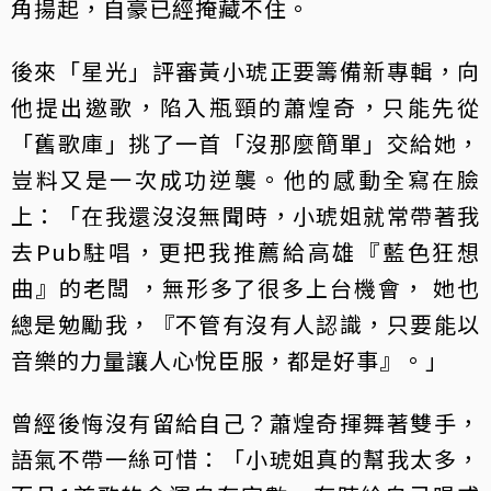
角揚起，自豪已經掩藏不住。
後來「星光」評審黃小琥正要籌備新專輯，向
他提出邀歌，陷入瓶頸的蕭煌奇，只能先從
「舊歌庫」挑了一首「沒那麼簡單」交給她，
豈料又是一次成功逆襲。他的感動全寫在臉
上：「在我還沒沒無聞時，小琥姐就常帶著我
去Pub駐唱，更把我推薦給高雄『藍色狂想
曲』的老闆 ，無形多了很多上台機會， 她也
總是勉勵我，『不管有沒有人認識，只要能以
音樂的力量讓人心悅臣服，都是好事』。」
曾經後悔沒有留給自己？蕭煌奇揮舞著雙手，
語氣不帶一絲可惜：「小琥姐真的幫我太多，