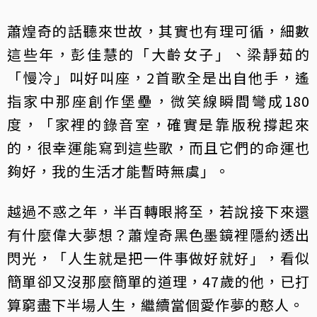
蕭煌奇的話聽來世故，其實也有理可循，細數
這些年，彭佳慧的「大齡女子」、梁靜茹的
「慢冷」叫好叫座，2首歌全是出自他手，遙
指家中那座創作堡壘，微笑線瞬間彎成180
度，「家裡的錄音室，確實是靠版稅撐起來
的，很幸運能寫到這些歌，而且它們的命運也
夠好，我的生活才能暫時無虞」。
越過不惑之年，半百轉眼將至，若說接下來還
有什麼偉大夢想？蕭煌奇黑色墨鏡裡隱約透出
閃光，「人生就是把一件事做好就好」，看似
簡單卻又沒那麼簡單的道理，47歲的他，已打
算窮盡下半場人生，繼續當個愛作夢的憨人。