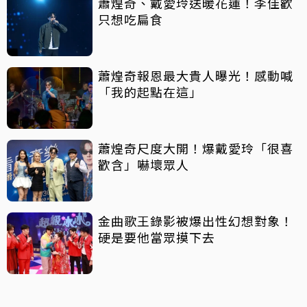
蕭煌奇、戴愛玲送暖花蓮！李佳歡
只想吃扁食
蕭煌奇報恩最大貴人曝光！感動喊
「我的起點在這」
蕭煌奇尺度大開！爆戴愛玲「很喜
歡含」嚇壞眾人
金曲歌王錄影被爆出性幻想對象！
硬是要他當眾摸下去