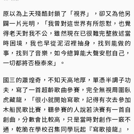
原以為上天殘酷封鎖了「視界」，卻又為他另
闢一片光明，「我曾對這世界有所怨懟，也覺
得老天對我不公，雖然現在已很難完整敘述當
時困境，我也早從泥沼裡抽身，找到能做的
事，找到了音樂，如今總算能大聲安慰自己，
一切都將否極泰來」。
國三的蕭煌奇，不知天高地厚，單憑半調子功
夫，寫了一首超齡歌曲參賽，完全無視周圍臥
虎藏龍，「很小就開始寫歌，記得有次去參加
木船民歌比賽，聽參賽的人說若決賽有一首自
創曲，分數會比較高，只是當時對創作一竅不
通，乾脆在學校召集同學玩起『寫歌接龍』，