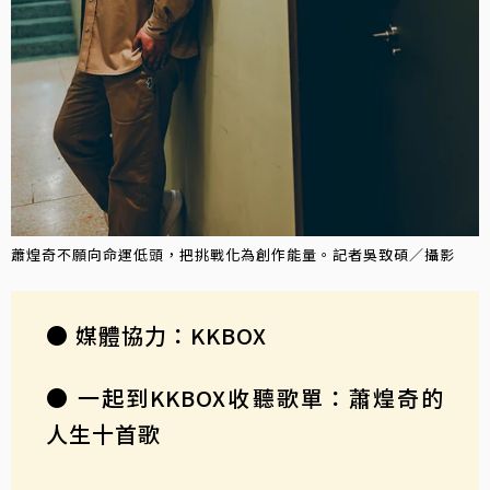
蕭煌奇不願向命運低頭，把挑戰化為創作能量。記者吳致碩／攝影
● 媒體協力：KKBOX
● 一起到KKBOX收聽歌單：蕭煌奇的
人生十首歌