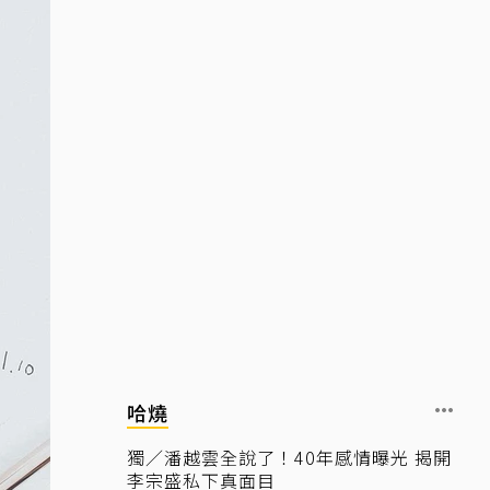
哈燒
獨／潘越雲全說了！40年感情曝光 揭開
李宗盛私下真面目