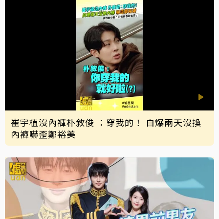
崔宇植沒內褲朴敘俊 ：穿我的！ 自爆兩天沒換
內褲嚇歪鄭裕美