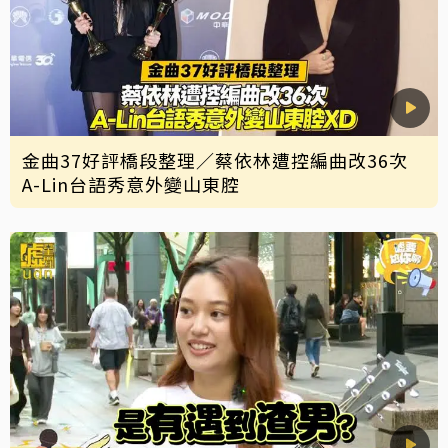
金曲37好評橋段整理／蔡依林遭控編曲改36次
A-Lin台語秀意外變山東腔