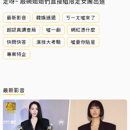
定呀~ 敲碗姐姐們直接組限定女團出道
最新影音
韓娛速遞
ㄎㄧㄤ噓來了
超認真調查局
噓一劇
網紅憑什麼
快問快答
演技大考驗
噓要你貼星
專案特企
最新影音