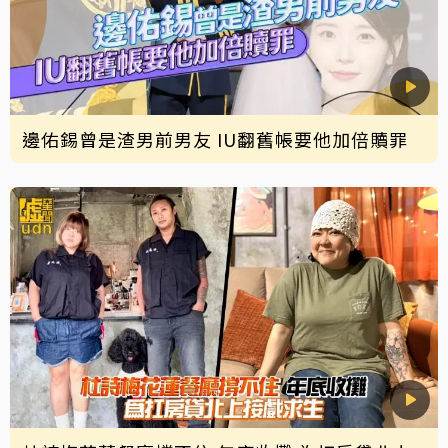
邊佑錫曾是渣男前男友 IU翻舊帳要他加倍贖罪