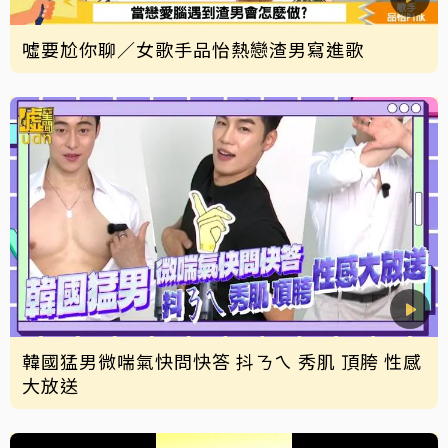
噓要尬你聊／女歌手品怡熱戀渣男寫進歌
韓國猛男微喘氣快問快答 抖ㄋㄟ 秀肌 頂胯 性感
大放送