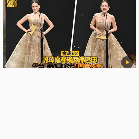
許瑋甯產後回歸超狂！ 零台詞即興演出「凹焦少
女」