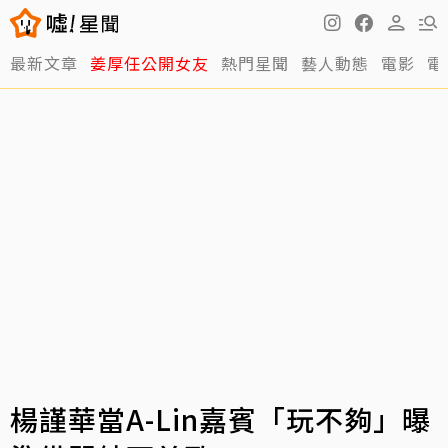
最新文章
姜厚任公開女友
熱門星聞
藝人動態
電影
電
楊謹華當A-Lin嘉賓「玩不夠」曝