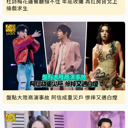
杜詩梅花蓮餐廳撐不住 年底收攤 為扛房貸北上
接戲求生
盤點大陸商演事故 阿信成重災戶 慘摔又遇白煙