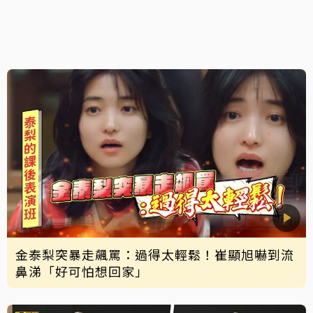
金泰梨突暴走飆罵：過得太輕鬆！崔顯旭嚇到流
鼻涕「好可怕想回家」