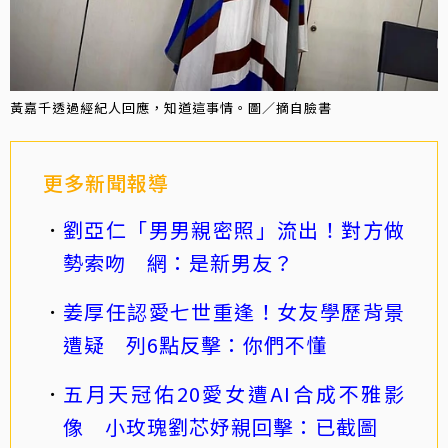
黃嘉千透過經紀人回應，知道這事情。圖／摘自臉書
更多新聞報導
劉亞仁「男男親密照」流出！對方做
勢索吻 網：是新男友？
姜厚任認愛七世重逢！女友學歷背景
遭疑 列6點反擊：你們不懂
五月天冠佑20愛女遭AI合成不雅影
像 小玫瑰劉芯妤親回擊：已截圖