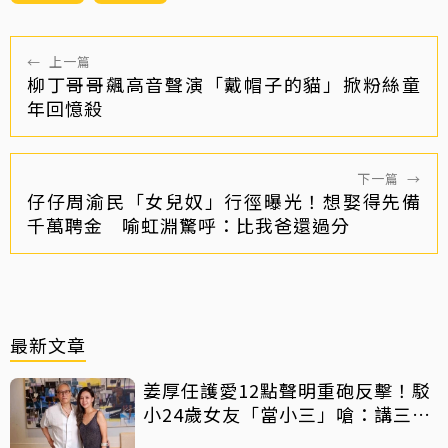
←
上一篇
柳丁哥哥飆高音聲演「戴帽子的貓」掀粉絲童
年回憶殺
下一篇
→
仔仔周渝民「女兒奴」行徑曝光！想娶得先備
千萬聘金 喻虹淵驚呼：比我爸還過分
最新文章
姜厚任護愛12點聲明重砲反擊！駁
小24歲女友「當小三」嗆：講三
小？