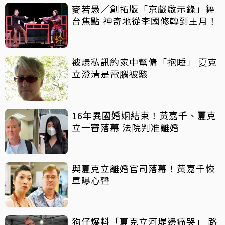
麥若愚／創拓版「京戲啟示錄」舞
台焦點 神奇地從李國修轉到王月！
被爆私訊約家中幫傭「抱睡」 夏克
立澄清是電腦被駭
16年異國婚姻結束！黃嘉千、夏克
立一審落幕 法院判准離婚
與夏克立離婚官司落幕！黃嘉千恢
單曝心聲
狗仔爆料「夏克立河堤邊痛哭」 路