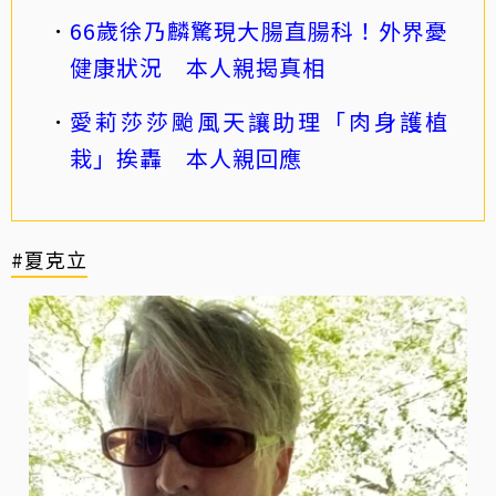
66歲徐乃麟驚現大腸直腸科！外界憂
健康狀況 本人親揭真相
愛莉莎莎颱風天讓助理「肉身護植
栽」挨轟 本人親回應
#夏克立