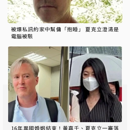
被爆私訊約家中幫傭「抱睡」 夏克立澄清是
電腦被駭
16年異國婚姻結束！黃嘉千、夏克立一審落