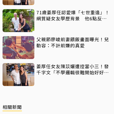
71歲姜厚任認愛爆「七世重逢」！
網質疑女友學歷背景 他6點反
擊：你們不懂
父親節廖峻前妻餵飯畫面曝光！兒
動容：不計前嫌的真愛
姜厚任女友陳苡孋遭控當小三！發
千字文「不學邏輯很難開始好好
活」
相關新聞