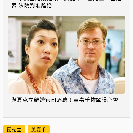
幕 法院判准離婚
與夏克立離婚官司落幕！黃嘉千恢單曝心聲
夏克立
黃嘉千