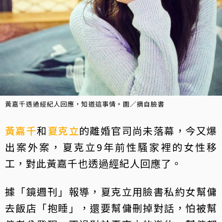
黃嘉千透過經紀人回應，知道這事情。圖／摘自臉書
黃嘉千
和
夏克立
的離婚官司尚未落幕，今又爆
出案外案，夏克立9年前性騷家裡的女性移
工，對此黃嘉千也透過經紀人回應了。
據「鏡週刊」報導，夏克立用臉書私約女幫傭
去飯店「抱睡」，還要幫傭刪掉對話，怕被幫