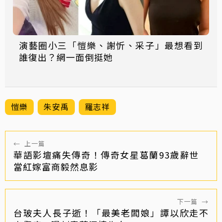
演藝圈小三「愷樂、謝忻、采子」最想看到
誰復出？網一面倒挺她
愷樂
朱安禹
羅志祥
←
上一篇
華語影壇痛失傳奇！傳奇女星葛蘭93歲辭世
當紅嫁富商毅然息影
下一篇
→
台玻夫人長子逝！「最美老闆娘」譚以欣走不