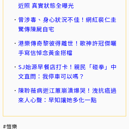
近照 真實狀態全曝光
曾涉毒、身心狀況不佳！網紅裴仁圭
驚傳陳屍自宅
港樂傳奇黎彼得離世！歌神許冠傑曬
手寫信悼念黃金搭檔
SJ始源早餐店打卡！親民「碰拳」中
文直問：我停車可以嗎？
陳聆薇病逝江蕙崩潰爆哭！洩抗癌過
來人心聲：早知讓她多化一點
#愷樂