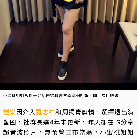
小蜜桃姐姐被傳是介紹愷樂和醫生認識的紅娘。圖／摘自臉書
愷樂
因介入
羅志祥
和周揚青感情，選擇退出演
藝圈，社群長達4年未更新，昨天卻在IG分享
超音波照片，無預警宣布當媽，小蜜桃姐姐