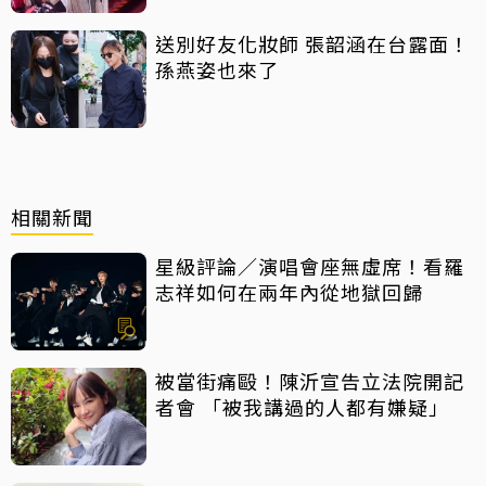
送別好友化妝師 張韶涵在台露面！
孫燕姿也來了
相關新聞
星級評論／演唱會座無虛席！看羅
志祥如何在兩年內從地獄回歸
被當街痛毆！陳沂宣告立法院開記
者會 「被我講過的人都有嫌疑」