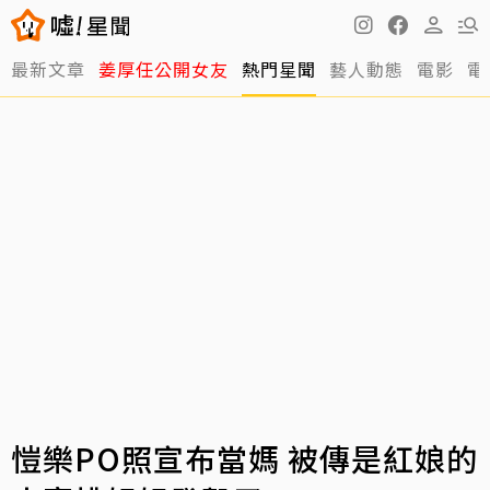
最新文章
姜厚任公開女友
熱門星聞
藝人動態
電影
電
愷樂PO照宣布當媽 被傳是紅娘的