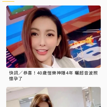
快訊／恭喜！40歲愷樂神隱4年 曬超音波照
懷孕了