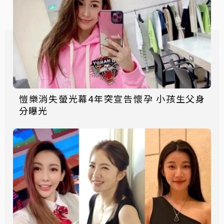
愷樂消失螢光幕4年突宣告懷孕 小孩生父身
分曝光