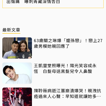
出傷痛 曝刺青藏深情告白
最新文章
63歲關之琳爆「嬤孫戀」！戀上27
歲男模她親回應了
王凱靈堂照曝光！陽光笑容成永
恆 白髮母送黑髮兒令人鼻酸
陳聆薇病逝江蕙崩潰爆哭！親洩抗
癌過來人心聲：早知道就讓她多化
一點