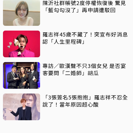
陳沂社群帳號2度停權恢復後 驚見
「藍勾勾沒了」再申請遭駁回
羅志祥45歲不藏了！突宣布好消息
認「人生里程碑」
專訪／歐漢聲不只3個女兒 是否宴
客要問「二婚師」胡瓜
「3張簽名5張抱抱」羅志祥不忍全
說了！當年原因超心酸