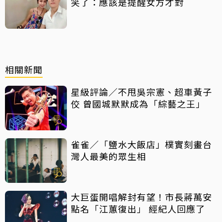
笑了：應該是提醒女方才對
相關新聞
星級評論／不甩吳宗憲、超車黃子
佼 曾國城默默成為「綜藝之王」
雀雀／「鹽水大飯店」樸實刻畫台
灣人最美的眾生相
大巨蛋開唱解封有望！市長蔣萬安
點名「江蕙復出」 經紀人回應了