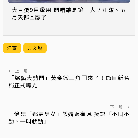
大巨蛋9月啟用 開唱誰是第一人？江蕙、五
月天都回應了
江蕙
方文琳
←
上一篇
「綜藝大熱門」黃金鐵三角回來了！節目新名
稱正式曝光
下一篇
→
王偉忠「都更男女」談婚姻有感 笑認「不叫不
動、一叫就動」