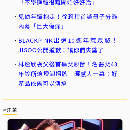
「不學邏輯很難開始好好活」
兒幼年遭抱走！徐莉玲首談母子分離
內幕「巨大傷痛」
BLACKPINK出道10週年惹眾怒！
JISOO公開道歉：讓你們失望了
林逸欣喪父後首過父親節！名醫父43
年診所熄燈卸招牌 曬感人一幕：好
產品依舊可以傳承
#江蕙