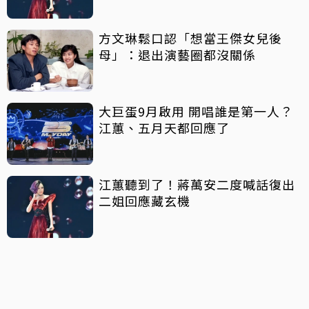
方文琳鬆口認「想當王傑女兒後
母」：退出演藝圈都沒關係
大巨蛋9月啟用 開唱誰是第一人？
江蕙、五月天都回應了
江蕙聽到了！蔣萬安二度喊話復出
二姐回應藏玄機