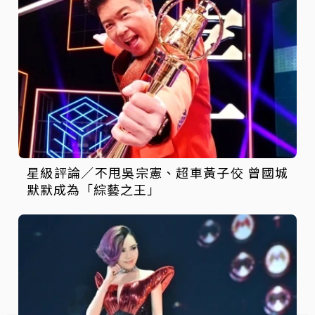
星級評論／不甩吳宗憲、超車黃子佼 曾國城
默默成為「綜藝之王」