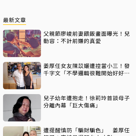
最新文章
父親節廖峻前妻餵飯畫面曝光！兒
動容：不計前嫌的真愛
姜厚任女友陳苡孋遭控當小三！發
千字文「不學邏輯很難開始好好
活」
兒子幼年遭抱走！徐莉玲首談母子
分離內幕「巨大傷痛」
遭提醒慎防「騙財騙色」 姜厚任