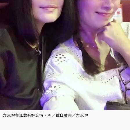
方文琳與江蕙有好交情。圖／截自臉書／方文琳