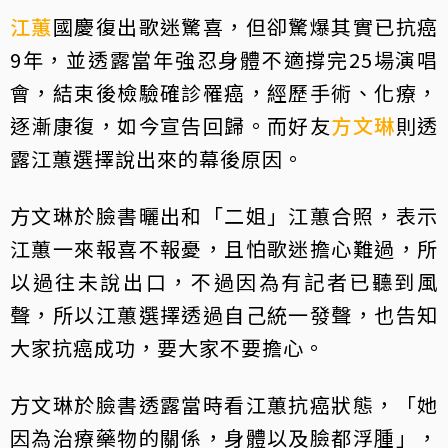
江蕙
國慶復出歌迷驚喜，但卻驚爆其實已抗癌
9年，並透露當年強忍身體不適撐完25場演唱
會，結束後檢驗確診罹癌，經歷手術、化療，
逐漸康復，如今宣告回歸。而好友
方文琳
則透
露江蕙選擇說出來的幕後原因。
方文琳於臉書曬出和「二姐」江蕙合照，表示
江蕙一來報喜不報憂，且怕歌迷擔心難過，所
以過往未說出口，不過因為有記者已聽到風
聲，所以江蕙選擇透過自己統一發聲，也告知
大家抗癌成功，要大家不要擔心。
方文琳於臉書透露當時看江蕙抗癌狀態，「她
因為治療藥物的關係，身體以及臉都浮腫」，