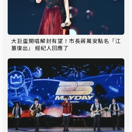
大巨蛋開唱解封有望！市長蔣萬安點名「江
蕙復出」 經紀人回應了