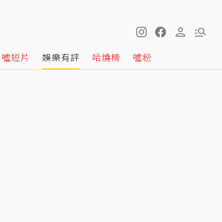
噓短片
娛樂有評
哈燒榜
噓粉