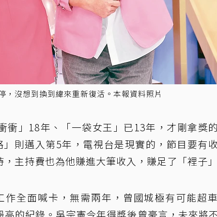
喊停，沒想到換到緯來重新復活。本報資料照片
衝衝」18年、「一袋女王」已13年，才剛拿獎
略」則邁入第5年，電視台是現實的，節目要有
持，主持費也為他賺進大筆收入，賺足了「裡子
演藝工作全面喊卡，無需兩年，曾國城極有可能超
最高的紀錄。吳宗憲今年得獎後曾豪言，未來將