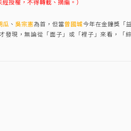
未經授權，不得轉載、摘編。）
胡瓜
、
吳宗憲
為首，但當
曾國城
今年在金鐘獎「
才發現，無論從「面子」或「裡子」來看，「