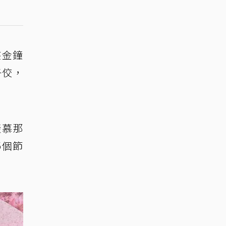
座金鐘
子佼，
羨慕那
5個節