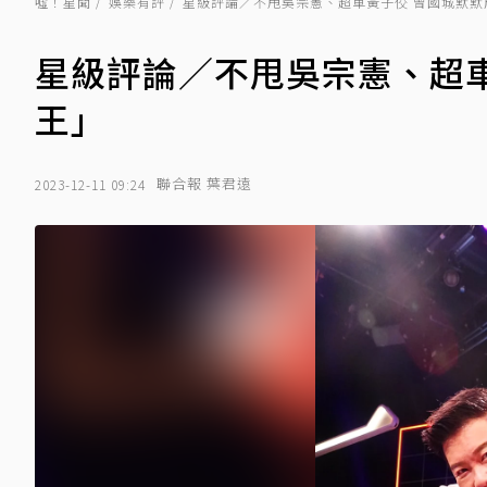
噓！星聞
娛樂有評
星級評論／不甩吳宗憲、超車黃子佼 曾國城默默
星級評論／不甩吳宗憲、超
王」
聯合報 葉君遠
2023-12-11 09:24