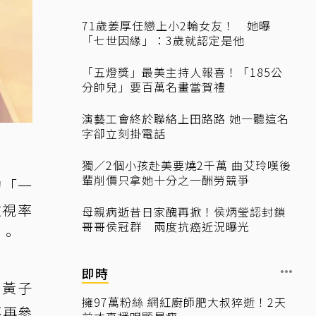
71歲姜厚任戀上小2輪女友！ 她曝
「七世因緣」：3歲就認定是他
「五燈獎」最美主持人報喜！「185公
分帥兒」要百萬名畫當賀禮
演藝工會終於聯絡上田路路 她一聽這名
字卻立刻掛電話
獨／2個小孩赴美要燒2千萬 曲艾玲嘆後
輩削價只拿她十分之一酬勞競爭
的「一
收視率
母親病逝昔日家醜再掀！侯炳瑩認封鎖
哥哥侯冠群 兩度抗癌近況曝光
」。
即時
車黃子
擁97萬粉絲 網紅廚師肥大叔猝逝！2天
不再參