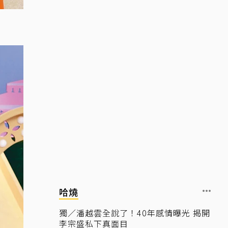
哈燒
獨／潘越雲全說了！40年感情曝光 揭開
李宗盛私下真面目