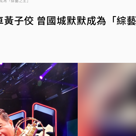
成為「綜藝之王」
車黃子佼 曾國城默默成為「綜