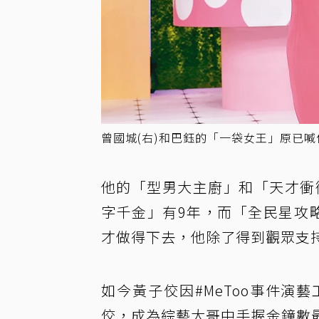
曾國城(右)和巴鈺的「一袋女王」原已
他的「型男大主廚」和「天才衝
字千金」有9年，而「全民星攻
才做得下去，他除了得到觀眾支
如今黃子佼因#MeToo事件
佼，成為綜藝大哥中手握金鐘數