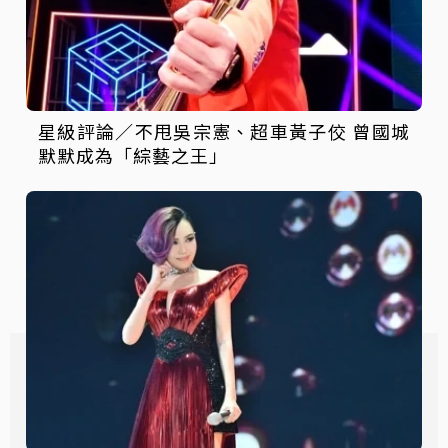
星級評論／不甩吳宗憲、超車黃子佼 曾國城
默默成為「綜藝之王」