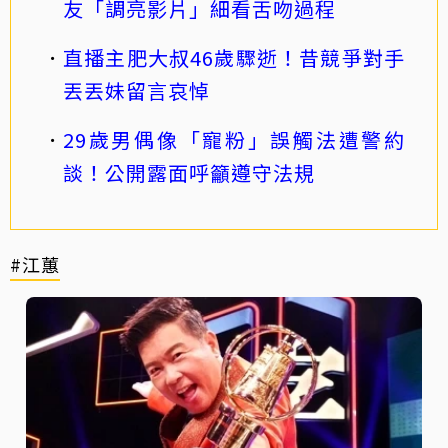
友「調亮影片」細看舌吻過程
直播主肥大叔46歲驟逝！昔競爭對手
丟丟妹留言哀悼
29歲男偶像「寵粉」誤觸法遭警約
談！公開露面呼籲遵守法規
#江蕙