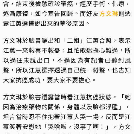
會，結束後檢驗確診罹癌，經歷手術、化療，
逐漸康復，如今宣告回歸。而好友
方文琳
則透
露江蕙選擇說出來的幕後原因。
方文琳於臉書曬出和「二姐」江蕙合照，表示
江蕙一來報喜不報憂，且怕歌迷擔心難過，所
以過往未說出口，不過因為有記者已聽到風
聲，所以江蕙選擇透過自己統一發聲，也告知
大家抗癌成功，要大家不要擔心。
方文琳於臉書透露當時看江蕙抗癌狀態，「她
因為治療藥物的關係，身體以及臉都浮腫」，
坦言當時忍不住抱著江蕙大哭一場，反而是江
蕙笑著安慰她「哭啥啦，沒事了啊！」，方文