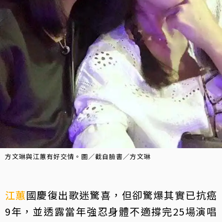
方文琳與江蕙有好交情。圖／截自臉書／方文琳
江蕙
國慶復出歌迷驚喜，但卻驚爆其實已抗癌
9年，並透露當年強忍身體不適撐完25場演唱