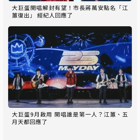
大巨蛋開唱解封有望！市長蔣萬安點名「江
蕙復出」 經紀人回應了
大巨蛋9月啟用 開唱誰是第一人？江蕙、五
月天都回應了