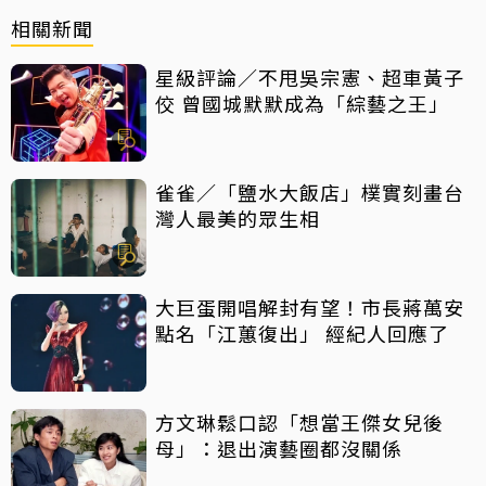
相關新聞
星級評論／不甩吳宗憲、超車黃子
佼 曾國城默默成為「綜藝之王」
雀雀／「鹽水大飯店」樸實刻畫台
灣人最美的眾生相
大巨蛋開唱解封有望！市長蔣萬安
點名「江蕙復出」 經紀人回應了
方文琳鬆口認「想當王傑女兒後
母」：退出演藝圈都沒關係