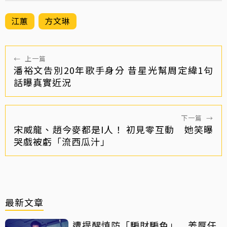
江蕙
方文琳
←
上一篇
潘裕文告別20年歌手身分 昔星光幫周定緯1句
話曝真實近況
下一篇
→
宋威龍、趙今麥都是I人！ 初見零互動 她笑曝
哭戲被虧「流西瓜汁」
最新文章
遭提醒慎防「騙財騙色」 姜厚任