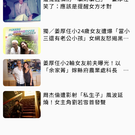
笑了：應該是提醒女方才對
獨／姜厚任小24歲女友遭爆「當小
三還有老公小孩」女網友怒揭黑歷
史
姜厚任小2輪女友前夫曝光！以
「余家菁」嫁縣府農業處科長 交
往3個月即閃婚
周杰倫遭影射「私生子」風波延
燒！女主角劉若雪首發聲