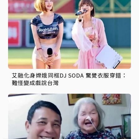
艾融化身嫦娥同框DJ SODA 驚覺衣服穿錯：
難怪變成戲說台灣