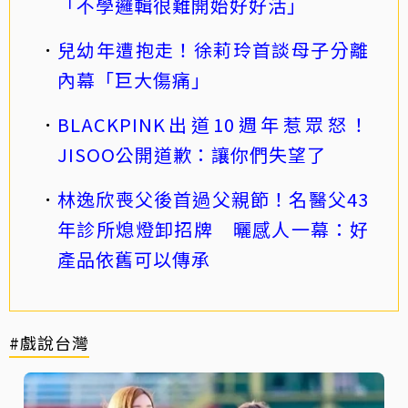
「不學邏輯很難開始好好活」
兒幼年遭抱走！徐莉玲首談母子分離
內幕「巨大傷痛」
BLACKPINK出道10週年惹眾怒！
JISOO公開道歉：讓你們失望了
林逸欣喪父後首過父親節！名醫父43
年診所熄燈卸招牌 曬感人一幕：好
產品依舊可以傳承
#戲說台灣