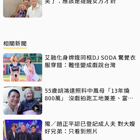
笑了：應該是提醒女方才對
相關新聞
艾融化身嫦娥同框DJ SODA 驚覺衣
服穿錯：難怪變成戲說台灣
55歲胡鴻達照料中風母「13年燒
800萬」 沒戲拍跑工地兼差、當司
機
獨／趙正平認已登記成人夫 對大嫂
好兄弟：只看到照片