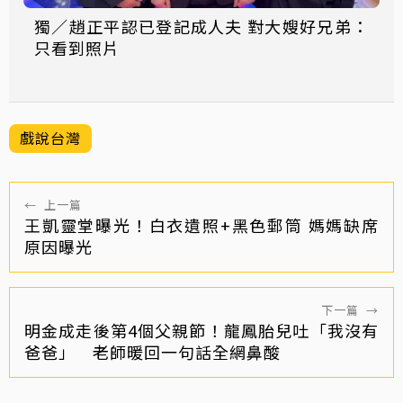
獨／趙正平認已登記成人夫 對大嫂好兄弟：
只看到照片
戲說台灣
←
上一篇
王凱靈堂曝光！白衣遺照+黑色郵筒 媽媽缺席
原因曝光
下一篇
→
明金成走後第4個父親節！龍鳳胎兒吐「我沒有
爸爸」 老師暖回一句話全網鼻酸