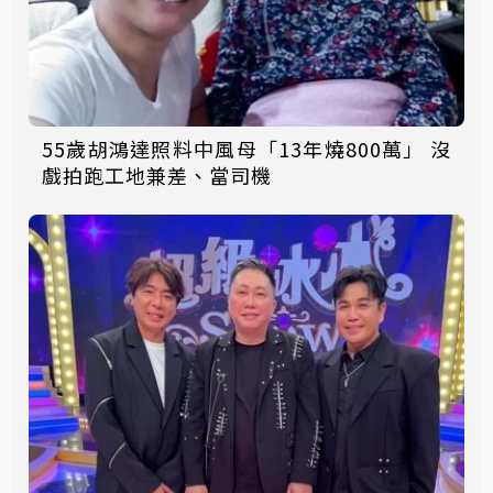
55歲胡鴻達照料中風母「13年燒800萬」 沒
戲拍跑工地兼差、當司機