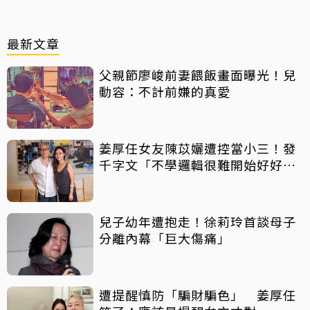
最新文章
父親節廖峻前妻餵飯畫面曝光！兒
動容：不計前嫌的真愛
姜厚任女友陳苡孋遭控當小三！發
千字文「不學邏輯很難開始好好
活」
兒子幼年遭抱走！徐莉玲首談母子
分離內幕「巨大傷痛」
遭提醒慎防「騙財騙色」 姜厚任