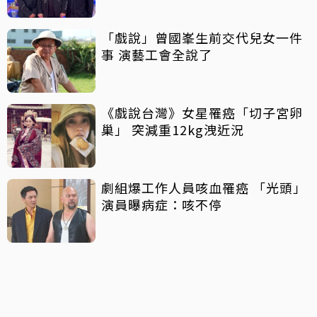
「戲說」曾國峯生前交代兒女一件
事 演藝工會全說了
《戲說台灣》女星罹癌「切子宮卵
巢」 突減重12kg洩近況
劇組爆工作人員咳血罹癌 「光頭」
演員曝病症：咳不停