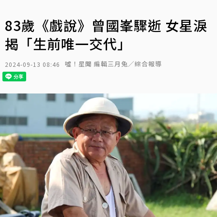
83歲《戲說》曾國峯驟逝 女星淚
揭「生前唯一交代」
噓！星聞 編輯三月兔／綜合報導
2024-09-13 08:46