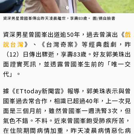
資深男星曾國峯傳出昨天凌晨離世，享壽83歲。 圖/摘自臉書
資深男星曾國峯出道逾50年，過去曾演出《
戲
說台灣
》、《台灣奇案》等經典戲劇，昨
（12）日傳出驟逝，享壽83歲。好友郭美珠出
面證實死訊，並透露曾國峯生前的「唯一交
代」。
據《ETtoday新聞雲》報導，郭美珠表示與曾
國峯過去常合作，相識已超過40年，上一次見
面是三個月前，雖然曾國峯一週洗腎3次，但
氣色不錯。不料。近來曾國峯飽受肺疾所苦，
在住院期間病情加重，昨天凌晨病情惡化病