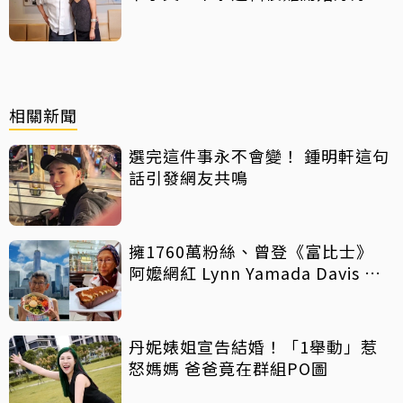
活」
相關新聞
選完這件事永不會變！ 鍾明軒這句
話引發網友共鳴
擁1760萬粉絲、曾登《富比士》
阿嬤網紅 Lynn Yamada Davis 驚
傳病逝
丹妮婊姐宣告結婚！「1舉動」惹
怒媽媽 爸爸竟在群組PO圖