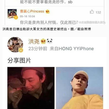
洪堯昔日爆出軌卻大罵女方的黑歷史被挖出。圖／截自微博