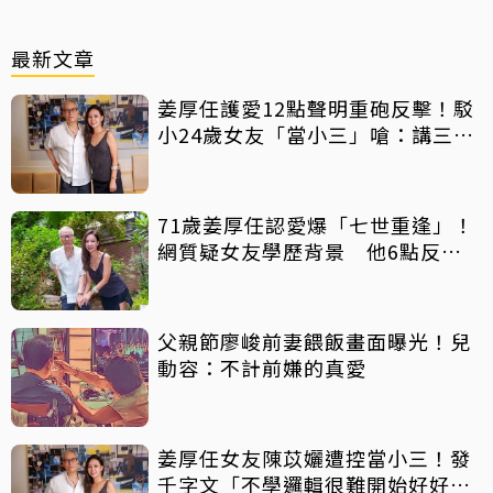
最新文章
姜厚任護愛12點聲明重砲反擊！駁
小24歲女友「當小三」嗆：講三
小？
71歲姜厚任認愛爆「七世重逢」！
網質疑女友學歷背景 他6點反
擊：你們不懂
父親節廖峻前妻餵飯畫面曝光！兒
動容：不計前嫌的真愛
姜厚任女友陳苡孋遭控當小三！發
千字文「不學邏輯很難開始好好