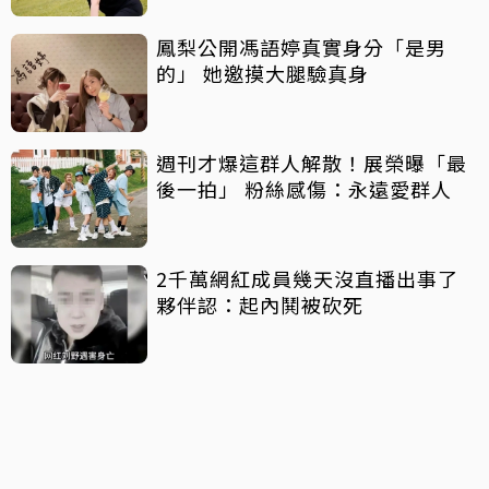
鳳梨公開馮語婷真實身分「是男
的」 她邀摸大腿驗真身
週刊才爆這群人解散！展榮曝「最
後一拍」 粉絲感傷：永遠愛群人
2千萬網紅成員幾天沒直播出事了
夥伴認：起內鬨被砍死