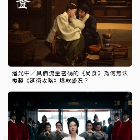
潘光中／具備流量密碼的《尚食》為何無法
複製《延禧攻略》爆款盛況？