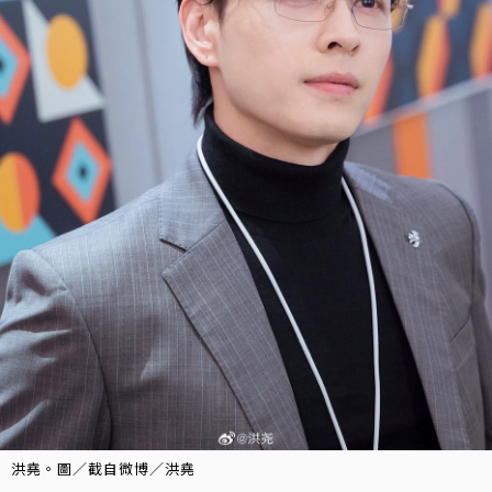
洪堯。圖／截自微博／洪堯