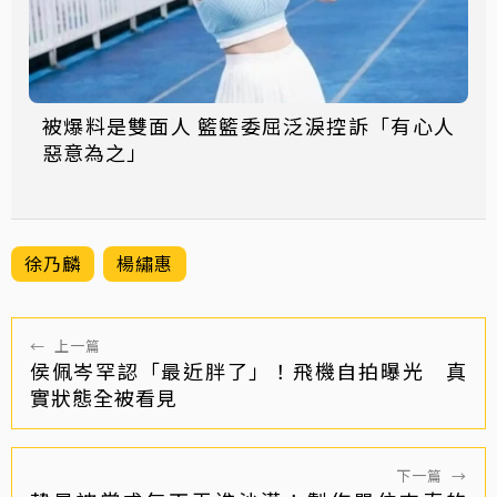
被爆料是雙面人 籃籃委屈泛淚控訴「有心人
惡意為之」
徐乃麟
楊繡惠
←
上一篇
侯佩岑罕認「最近胖了」！飛機自拍曝光 真
實狀態全被看見
下一篇
→