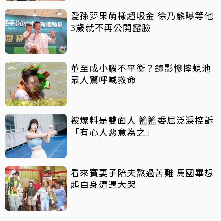
愛孫夢果萌樣超吸金 徐乃麟曝等他
3歲就不再公開露臉
董至成小腦不平衡？錄影慘摔蜆池
眾人驚呼喊救命
被爆料是雙面人 籃籃委屈泛淚控訴
「有心人惡意為之」
看來賓妻子陪夫熬過苦難 馬國畢想
起自身遭遇大哭