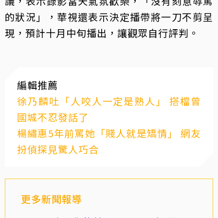
議，表示錄影當天氣氛歡樂，「沒有刻意辱罵
的狀況」，華視還表示決定播帶將一刀不剪呈
現，預計十月中旬播出，讓觀眾自行評判。
編輯推薦
徐乃麟吐「人咬人一定是熟人」 搭檔曾
國城不忍發話了
楊繡惠5年前罵她「賤人就是矯情」 網友
扮偵探見驚人巧合
更多新聞報導