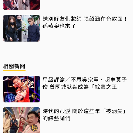
一點
送別好友化妝師 張韶涵在台露面！
孫燕姿也來了
相關新聞
星級評論／不甩吳宗憲、超車黃子
佼 曾國城默默成為「綜藝之王」
時代的眼淚 關於這些年「被消失」
的綜藝咖們