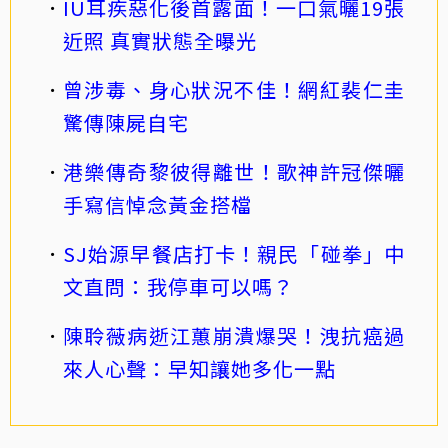
IU耳疾惡化後首露面！一口氣曬19張
近照 真實狀態全曝光
曾涉毒、身心狀況不佳！網紅裴仁圭
驚傳陳屍自宅
港樂傳奇黎彼得離世！歌神許冠傑曬
手寫信悼念黃金搭檔
SJ始源早餐店打卡！親民「碰拳」中
文直問：我停車可以嗎？
陳聆薇病逝江蕙崩潰爆哭！洩抗癌過
來人心聲：早知讓她多化一點