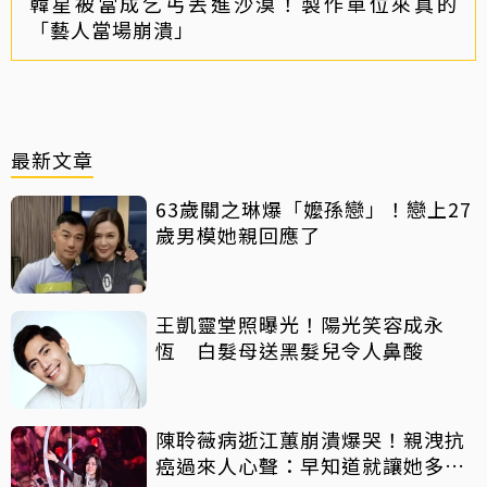
韓星被當成乞丐丟進沙漠！製作單位來真的
「藝人當場崩潰」
最新文章
63歲關之琳爆「嬤孫戀」！戀上27
歲男模她親回應了
王凱靈堂照曝光！陽光笑容成永
恆 白髮母送黑髮兒令人鼻酸
陳聆薇病逝江蕙崩潰爆哭！親洩抗
癌過來人心聲：早知道就讓她多化