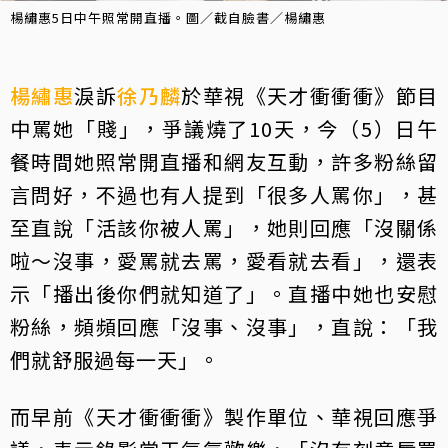
楊繡惠5日中午照常開直播。圖／截自臉書／楊繡惠
楊繡惠
淚訴
徐乃麟
於華視《天才衝衝衝》節目
中罵她「賤」，爭議燒了10天，今（5）日午
餐時間她照常開直播和網友互動，許多粉絲留
言問好，不過也有人提到「很多人罵你」，甚
至直說「活該你被人罵」，她則回應「沒關係
啦～沒事，愛罵就去罵，愛看就去看」，還表
示「播出後你們就知道了」。直播中她也安慰
粉絲，頻頻回應「沒事、沒事」，直說：「我
們就舒服過每一天」。
而早前《天才衝衝衝》製作單位、華視回應爭