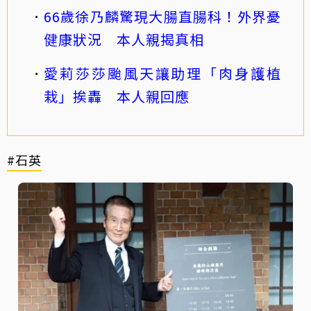
66歲徐乃麟驚現大腸直腸科！外界憂
健康狀況 本人親揭真相
愛莉莎莎颱風天讓助理「肉身護植
栽」挨轟 本人親回應
#石英