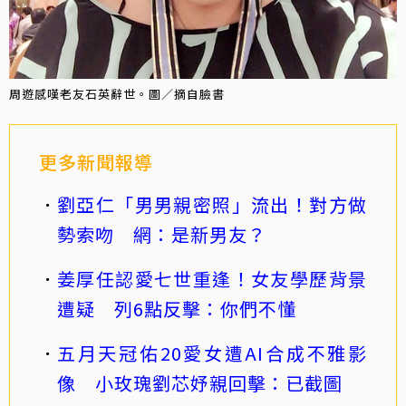
周遊感嘆老友石英辭世。圖／摘自臉書
更多新聞報導
劉亞仁「男男親密照」流出！對方做
勢索吻 網：是新男友？
姜厚任認愛七世重逢！女友學歷背景
遭疑 列6點反擊：你們不懂
五月天冠佑20愛女遭AI合成不雅影
像 小玫瑰劉芯妤親回擊：已截圖