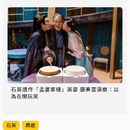
石英遺作「孟婆客棧」英姿 唐美雲淚崩：以
為在開玩笑
石英
周遊