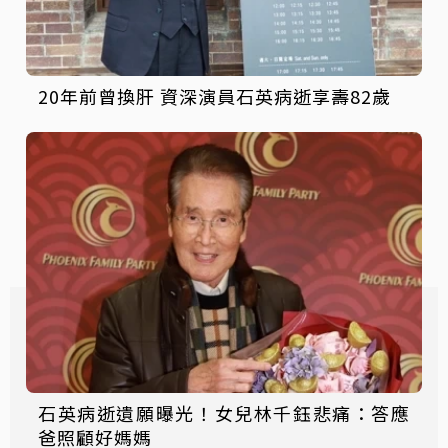
20年前曾換肝 資深演員石英病逝享壽82歲
石英病逝遺願曝光！女兒林千鈺悲痛：答應
爸照顧好媽媽