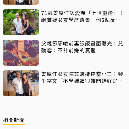
71歲姜厚任認愛爆「七世重逢」！
網質疑女友學歷背景 他6點反
擊：你們不懂
父親節廖峻前妻餵飯畫面曝光！兒
動容：不計前嫌的真愛
姜厚任女友陳苡孋遭控當小三！發
千字文「不學邏輯很難開始好好
活」
相關新聞