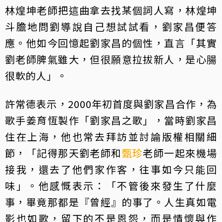
林煌坤老師把這曲拿去找某個詞人寫，林煌坤
斗膽地問劉導說自己想試試看，劉家昌便答
應。他如今回憶起劉家昌的個性，直言「其實
劉老師脾氣雖大，但很願意拉拔新人，是心腸
很軟的人」。
許常德表示，2000年初首度與劉家昌合作，為
歌手姜育恆製作「劉家昌之歌」，當時劉家昌
住在上海，他也常去拜訪並討論版權相關細
節，「記得那天劉老師和
甄珍
老師一起來機場
接我，還去了他們家作客，往事如今只能回
味」。他感慨表示：「不管後來發生了什麼
事，畢竟那都是『曾經』的事了。人生真如電
影也如歌，留下的不是恩怨，而是情懷與作