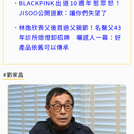
BLACKPINK出道10週年惹眾怒！
JISOO公開道歉：讓你們失望了
林逸欣喪父後首過父親節！名醫父43
年診所熄燈卸招牌 曬感人一幕：好
產品依舊可以傳承
#劉家昌