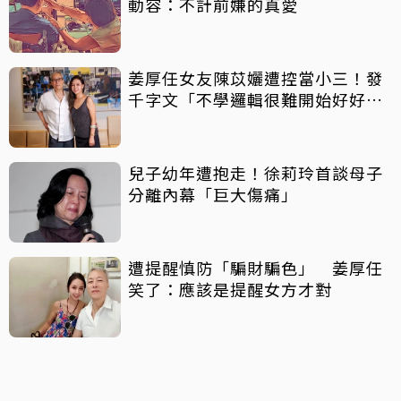
動容：不計前嫌的真愛
姜厚任女友陳苡孋遭控當小三！發
千字文「不學邏輯很難開始好好
活」
兒子幼年遭抱走！徐莉玲首談母子
分離內幕「巨大傷痛」
遭提醒慎防「騙財騙色」 姜厚任
笑了：應該是提醒女方才對