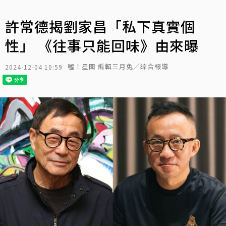
許常德揭劉家昌「私下真實個
性」 《往事只能回味》由來曝
噓！星聞 編輯三月兔／綜合報導
2024-12-04 10:59