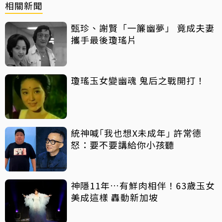
相關新聞
甄珍、謝賢「一簾幽夢」 竟成夫妻
攜手最後瓊瑤片
瓊瑤玉女變幽魂 鬼后之戰開打！
統神喊｢我也想X未成年｣ 許常德
怒：要不要講給你小孩聽
神隱11年…有鮮肉相伴！63歲玉女
美成這樣 轟動新加坡