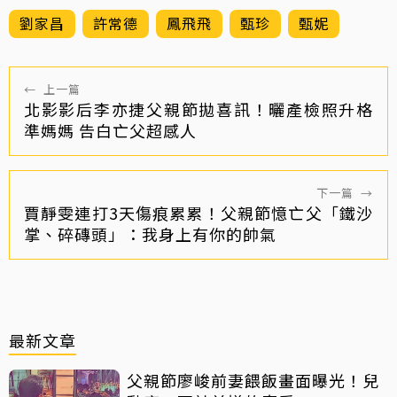
劉家昌
許常德
鳳飛飛
甄珍
甄妮
←
上一篇
北影影后李亦捷父親節拋喜訊！曬產檢照升格
準媽媽 告白亡父超感人
下一篇
→
賈靜雯連打3天傷痕累累！父親節憶亡父「鐵沙
掌、碎磚頭」：我身上有你的帥氣
最新文章
父親節廖峻前妻餵飯畫面曝光！兒