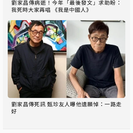
劉家昌傳病逝！今年「最後發文」求助盼：
我死時大家再唱 《我是中國人》
劉家昌傳死訊 甄珍友人曝他遺願悼：一路走
好