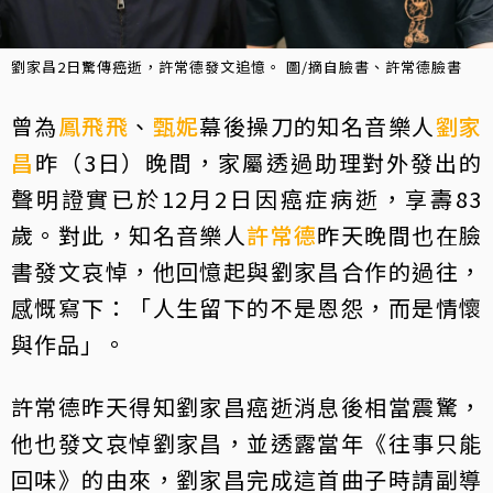
劉家昌2日驚傳癌逝，許常德發文追憶。 圖/摘自臉書、許常德臉書
曾為
鳳飛飛
、
甄妮
幕後操刀的知名音樂人
劉家
昌
昨（3日）晚間，家屬透過助理對外發出的
聲明證實已於12月2日因癌症病逝，享壽83
歲。對此，知名音樂人
許常德
昨天晚間也在臉
書發文哀悼，他回憶起與劉家昌合作的過往，
感慨寫下：「人生留下的不是恩怨，而是情懷
與作品」。
許常德昨天得知劉家昌癌逝消息後相當震驚，
他也發文哀悼劉家昌，並透露當年《往事只能
回味》的由來，劉家昌完成這首曲子時請副導