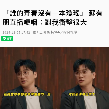
「誰的青春沒有一本瓊瑤」 蘇有
朋直播哽咽：對我衝擊很大
噓！星聞 編輯Shh／綜合報導
2024-12-05 17:42