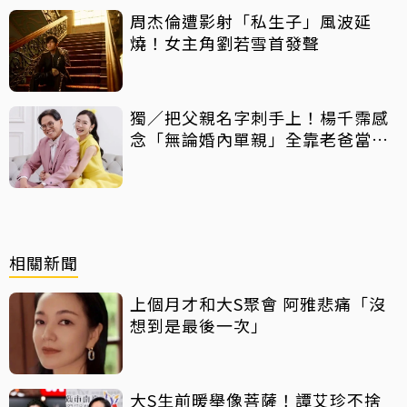
周杰倫遭影射「私生子」風波延
燒！女主角劉若雪首發聲
獨／把父親名字刺手上！楊千霈感
念「無論婚內單親」全靠老爸當後
盾
相關新聞
上個月才和大S聚會 阿雅悲痛「沒
想到是最後一次」
大S生前暖舉像菩薩！譚艾珍不捨