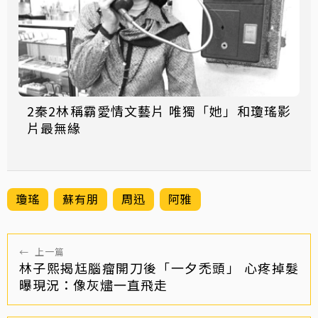
2秦2林稱霸愛情文藝片 唯獨「她」和瓊瑤影
片最無緣
瓊瑤
蘇有朋
周迅
阿雅
←
上一篇
林子熙揭尪腦瘤開刀後「一夕禿頭」 心疼掉髮
曝現況：像灰燼一直飛走