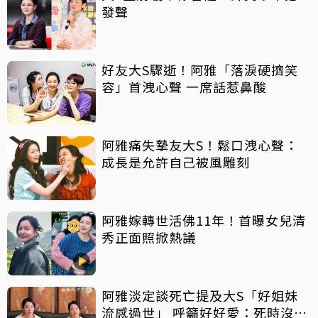
發聲
好友大S驟逝！阿雅「落淚硬擠笑
容」首洩心聲 一席話惹鼻酸
阿雅痛失摯友大S！鬆口洩心聲：
成長是允許自己被風雕刻
阿雅嫁轉世活佛11年！首曝女兒清
秀正面照掀熱議
阿雅淡定談死亡提及大S「好姐妹
流感過世」 呼籲好好愛：死時沒有