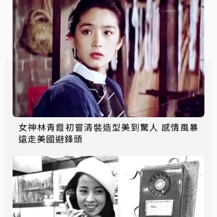
女神林青霞初嘗清裝造型美到驚人 感情風暴
遠走美國避鋒頭