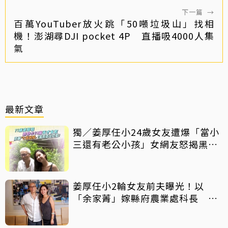
下一篇
→
百萬YouTuber放火跳「50噸垃圾山」找相
機！澎湖尋DJI pocket 4P 直播吸4000人集
氣
最新文章
獨／姜厚任小24歲女友遭爆「當小
三還有老公小孩」女網友怒揭黑歷
史
姜厚任小2輪女友前夫曝光！以
「余家菁」嫁縣府農業處科長 交
往3個月即閃婚