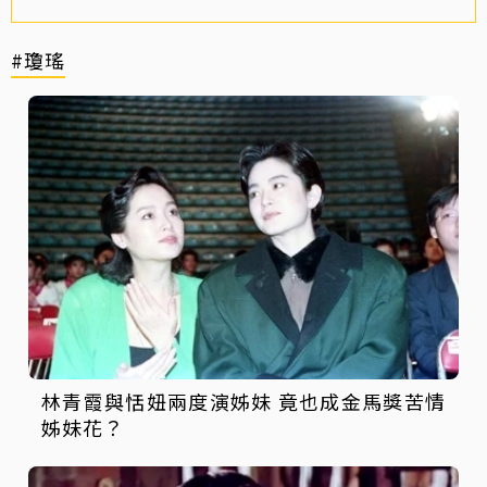
#瓊瑤
林青霞與恬妞兩度演姊妹 竟也成金馬獎苦情
姊妹花？