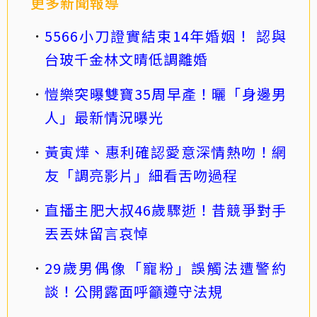
更多新聞報導
5566小刀證實結束14年婚姻！ 認與
台玻千金林文晴低調離婚
愷樂突曝雙寶35周早產！曬「身邊男
人」最新情況曝光
黃寅燁、惠利確認愛意深情熱吻！網
友「調亮影片」細看舌吻過程
直播主肥大叔46歲驟逝！昔競爭對手
丟丟妹留言哀悼
29歲男偶像「寵粉」誤觸法遭警約
談！公開露面呼籲遵守法規