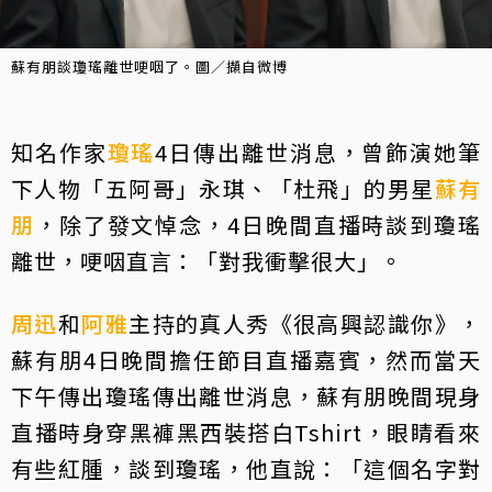
蘇有朋談瓊瑤離世哽咽了。圖／擷自微博
知名作家
瓊瑤
4日傳出離世消息，曾飾演她筆
下人物「五阿哥」永琪、「杜飛」的男星
蘇有
朋
，除了發文悼念，4日晚間直播時談到瓊瑤
離世，哽咽直言：「對我衝擊很大」。
周迅
和
阿雅
主持的真人秀《很高興認識你》，
蘇有朋4日晚間擔任節目直播嘉賓，然而當天
下午傳出瓊瑤傳出離世消息，蘇有朋晚間現身
直播時身穿黑褲黑西裝搭白Tshirt，眼睛看來
有些紅腫，談到瓊瑤，他直說：「這個名字對