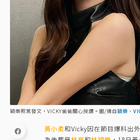
穎樂照常發文，VICKY偷偷關心按讚。圖/摘自
穎樂
、
VI
黃小柔
和Vicky因在節目爆料
為後輩是
林襄
和
林穎樂
，18日