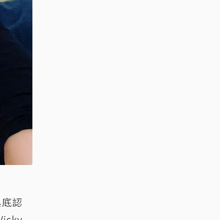
起底認
cky