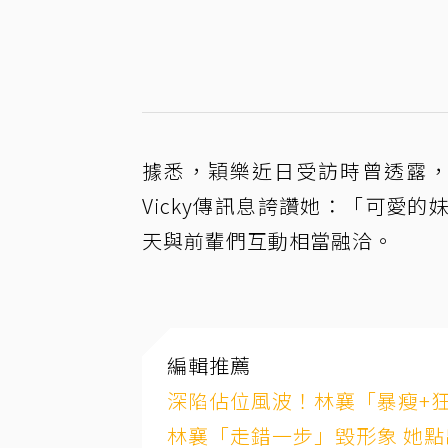
據悉，穎樂近日受訪時曾透露，
Vicky傳訊息誇讚她：「可愛
天與前輩們互動相當融洽。
編輯推薦
深陷佔位風波！林襄「暴瘦+
林襄「走錯一步」毀形象 她