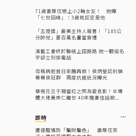
71歲姜厚任戀上小2輪女友！ 她曝
「七世因緣」：3歲就認定是他
「五燈獎」最美主持人報喜！「185公
分帥兒」要百萬名畫當賀禮
演藝工會終於聯絡上田路路 她一聽這名
字卻立刻掛電話
母親病逝昔日家醜再掀！侯炳瑩認封鎖
哥哥侯冠群 兩度抗癌近況曝光
華視花旦于珊當紅之際為愛息影！半導
體大佬黃崇仁離世 40年寵妻佳話掀...
即時
遭提醒慎防「騙財騙色」 姜厚任笑