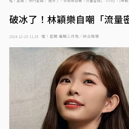
噓！星聞
熱門星聞
破冰了！林穎樂自嘲「流量密碼」 Vicky「1舉
破冰了！林穎樂自嘲「流量密碼
噓！星聞 編輯三月兔／綜合報導
2024-12-20 11:29