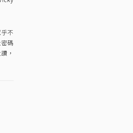
似乎不
量密碼
大讚，