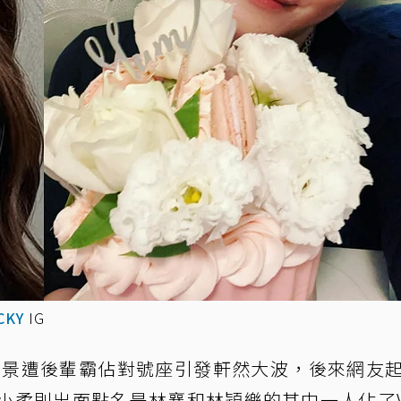
CKY
IG
出外景遭後輩霸佔對號座引發軒然大波，後來網友
黃小柔則出面點名是林襄和林穎樂的其中一人佔了Vi