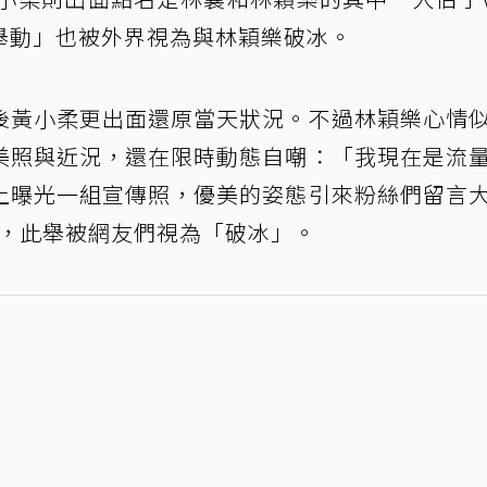
1舉動」也被外界視為與林穎樂破冰。
後黃小柔更出面還原當天狀況。不過林穎樂心情
美照與近況，還在限時動態自嘲：「我現在是流
G上曝光一組宣傳照，優美的姿態引來粉絲們留言
按讚，此舉被網友們視為「破冰」。