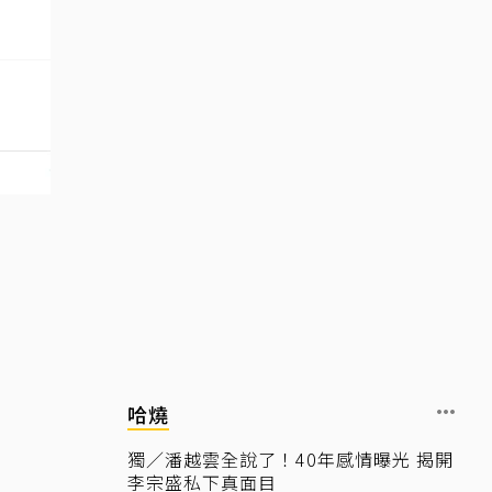
哈燒
獨／潘越雲全說了！40年感情曝光 揭開
李宗盛私下真面目