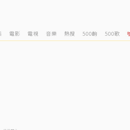
態
電影
電視
音樂
熱搜
500齣
500歌