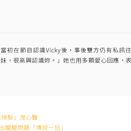
當初在節目認識Vicky後，事後雙方仍有私訊
的妹妹，很高興認識妳。」她也用多顆愛心回應，
狂掉髮」洩心聲
點出關鍵問題「傳授一招」