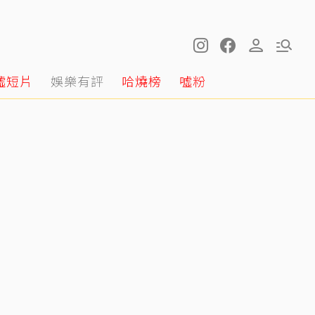
噓短片
娛樂有評
哈燒榜
噓粉