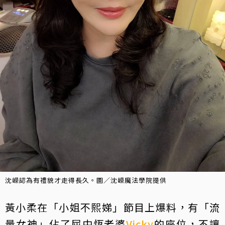
沈嶸認為有禮貌才走得長久。圖／沈嶸魔法學院提供
黃小柔在「小姐不熙娣」節目上爆料，有「流
量女神」佔了屈中恆老婆
Vicky
的座位，不讓