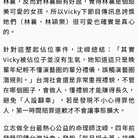
林襄，反而對林襄頗有好感，覺得林襄是個甜
美可愛的女孩，所以Vicky下節目傳訊息誇獎
她們（林襄、林穎樂）很可愛也確實是真心
的。
針對這整起佔位事件，沈嶸總結：「其實
Vicky被佔位子並沒有生氣，她知道這只是晚
輩年紀輕不懂演藝圈的輩分禮儀，誤觸演藝圈
潛規則。」台灣社會還是非常重視禮貌，不管
在哪個圈子，會做人、懂禮貌才能賺得長久，
避免「人設翻車」，若是發現不小心得罪他
人，第一時間賠罪道歉才不會讓事態擴大。
立志做全台最熱心公益的命理師沈嶸，四年前
發願回饋台灣社會，發起「每月捐十萬，持續