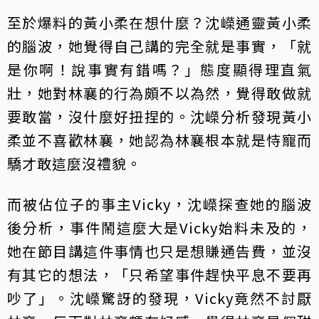
至於爆料的黃小柔在想什麼？沈嶸通靈黃小柔
的腦波，她覺得自己講的完全就是事實，「就
是你啊！說事實有錯嗎？」態度顯得理直氣
壯，她對林襄的行為頗不以為然，覺得敢做就
要敢當，沒什麼好扭捏的。沈嶸分析發現黃小
柔並不喜歡林襄，她認為林襄根本就是恃寵而
驕才敢這麼沒禮貌。
而被佔位子的事主Vicky，沈嶸探查她的腦波
後分析，事件鬧這麼大是Vicky始料未及的，
她在節目講這件事情也只是想賺通告費，並沒
有其它的想法，「只希望事件趕快平息不要再
吵了」。沈嶸驚訝的發現，Vicky竟然不討厭