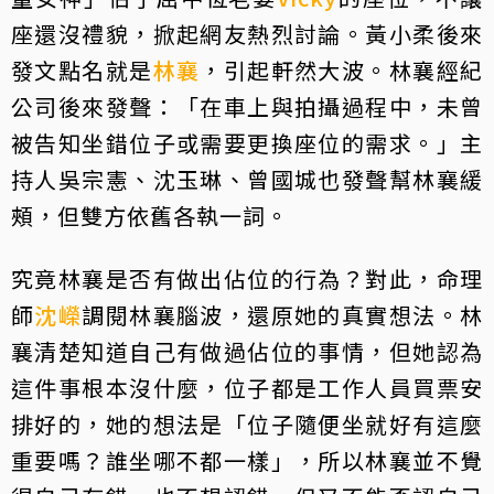
座還沒禮貌，掀起網友熱烈討論。黃小柔後來
發文點名就是
林襄
，引起軒然大波。林襄經紀
公司後來發聲：「在車上與拍攝過程中，未曾
被告知坐錯位子或需要更換座位的需求。」主
持人吳宗憲、沈玉琳、曾國城也發聲幫林襄緩
頰，但雙方依舊各執一詞。
究竟林襄是否有做出佔位的行為？對此，命理
師
沈嶸
調閱林襄腦波，還原她的真實想法。林
襄清楚知道自己有做過佔位的事情，但她認為
這件事根本沒什麼，位子都是工作人員買票安
排好的，她的想法是「位子隨便坐就好有這麼
重要嗎？誰坐哪不都一樣」，所以林襄並不覺