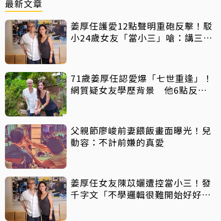
最新文章
姜厚任護愛12點聲明重砲反擊！駁
小24歲女友「當小三」嗆：講三
小？
71歲姜厚任認愛爆「七世重逢」！
網質疑女友學歷背景 他6點反
擊：你們不懂
父親節廖峻前妻餵飯畫面曝光！兒
動容：不計前嫌的真愛
姜厚任女友陳苡孋遭控當小三！發
千字文「不學邏輯很難開始好好
活」