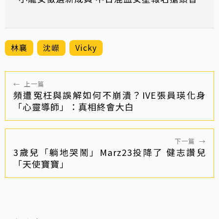
林襄
沈嶸
Vicky
←
上一篇
頻遭冤枉與誤解如何不崩潰？IVE張員瑛化身
「心靈導師」：真相終會大白
下一篇
→
3歲兒「躺地哭鬧」Marz23投降了 健志讚兒
「天使寶寶」