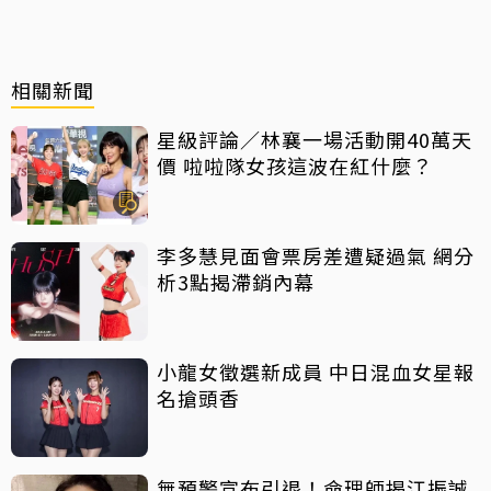
相關新聞
星級評論／林襄一場活動開40萬天
價 啦啦隊女孩這波在紅什麼？
李多慧見面會票房差遭疑過氣 網分
析3點揭滯銷內幕
小龍女徵選新成員 中日混血女星報
名搶頭香
無預警宣布引退！命理師揭江振誠