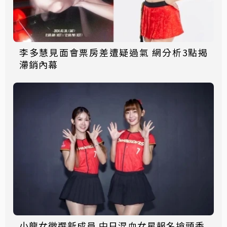
李多慧見面會票房差遭疑過氣 網分析3點揭
滯銷內幕
小龍女徵選新成員 中日混血女星報名搶頭香