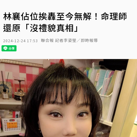
林襄佔位挨轟至今無解！命理師
還原「沒禮貌真相」
聯合報 記者李姿瑩／即時報導
2024-12-24 17:53