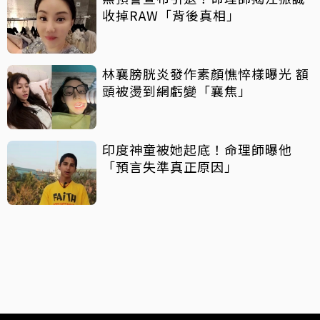
收掉RAW「背後真相」
林襄膀胱炎發作素顏憔悴樣曝光 額
頭被燙到網虧變「襄焦」
印度神童被她起底！命理師曝他
「預言失準真正原因」