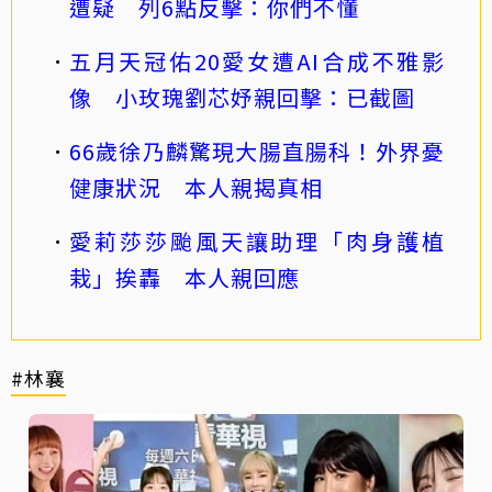
遭疑 列6點反擊：你們不懂
五月天冠佑20愛女遭AI合成不雅影
像 小玫瑰劉芯妤親回擊：已截圖
66歲徐乃麟驚現大腸直腸科！外界憂
健康狀況 本人親揭真相
愛莉莎莎颱風天讓助理「肉身護植
栽」挨轟 本人親回應
#林襄