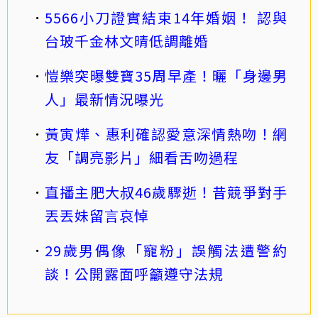
5566小刀證實結束14年婚姻！ 認與
台玻千金林文晴低調離婚
愷樂突曝雙寶35周早產！曬「身邊男
人」最新情況曝光
黃寅燁、惠利確認愛意深情熱吻！網
友「調亮影片」細看舌吻過程
直播主肥大叔46歲驟逝！昔競爭對手
丟丟妹留言哀悼
29歲男偶像「寵粉」誤觸法遭警約
談！公開露面呼籲遵守法規