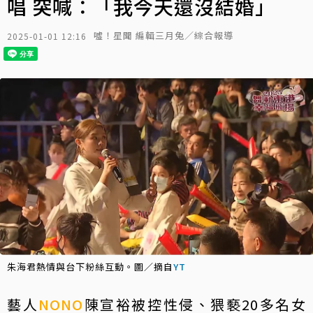
唱 突喊：「我今天還沒結婚」
噓！星聞 編輯三月兔／綜合報導
2025-01-01 12:16
朱海君熱情與台下粉絲互動。圖／摘自
YT
藝人
NONO
陳宣裕被控性侵、猥褻20多名女