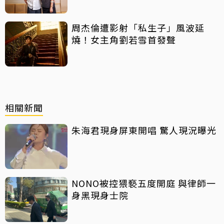
周杰倫遭影射「私生子」風波延
燒！女主角劉若雪首發聲
相關新聞
朱海君現身屏東開唱 驚人現況曝光
NONO被控猥褻五度開庭 與律師一
身黑現身士院