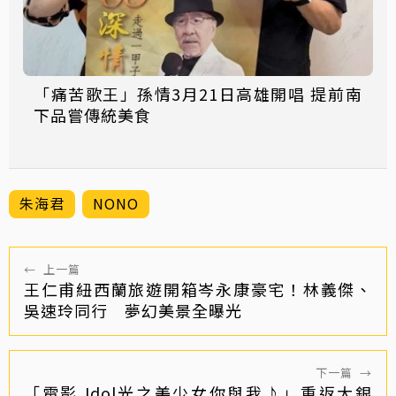
「痛苦歌王」孫情3月21日高雄開唱 提前南
下品嘗傳統美食
朱海君
NONO
←
上一篇
王仁甫紐西蘭旅遊開箱岑永康豪宅！林義傑、
吳速玲同行 夢幻美景全曝光
下一篇
→
「電影 Idol光之美少女你與我♪」重返大銀