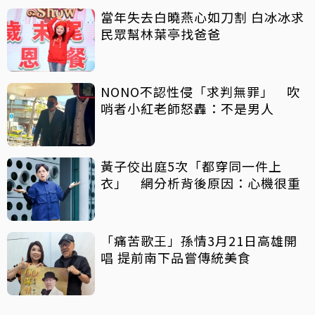
當年失去白曉燕心如刀割 白冰冰求
民眾幫林葉亭找爸爸
NONO不認性侵「求判無罪」 吹
哨者小紅老師怒轟：不是男人
黃子佼出庭5次「都穿同一件上
衣」 網分析背後原因：心機很重
「痛苦歌王」孫情3月21日高雄開
唱 提前南下品嘗傳統美食