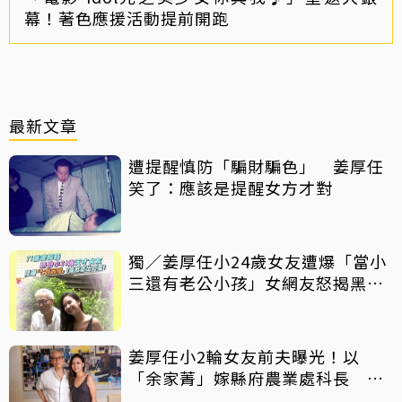
幕！著色應援活動提前開跑
最新文章
遭提醒慎防「騙財騙色」 姜厚任
笑了：應該是提醒女方才對
獨／姜厚任小24歲女友遭爆「當小
三還有老公小孩」女網友怒揭黑歷
史
姜厚任小2輪女友前夫曝光！以
「余家菁」嫁縣府農業處科長 交
往3個月即閃婚