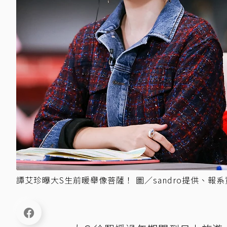
譚艾珍曝大S生前暖舉像菩薩！ 圖／sandro提供、報