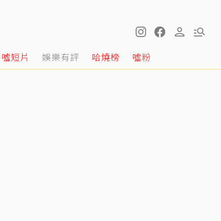
噓短片
娛樂有評
哈燒榜
噓粉