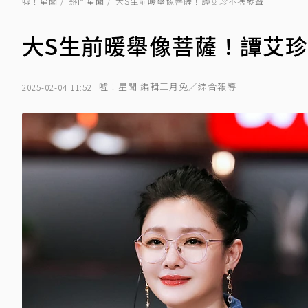
噓！星聞
熱門星聞
大S生前暖舉像菩薩！譚艾珍不捨發聲
大S生前暖舉像菩薩！譚艾
噓！星聞 編輯三月兔／綜合報導
2025-02-04 11:52