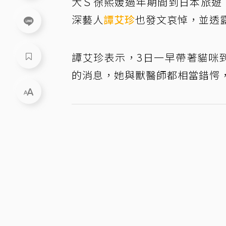
大Ｓ徐熙媛過年期間到日本旅遊
深藝人
譚艾珍
也發文哀悼，並透
譚艾珍表示，3日一早帶著貓咪
的消息，她與獸醫師都相當錯愕，