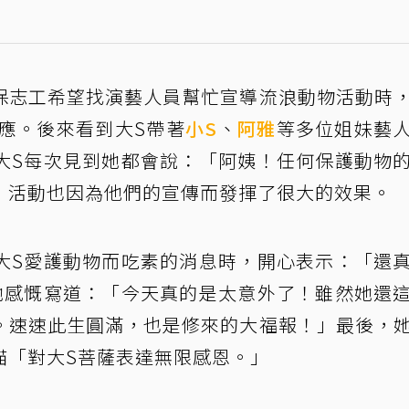
保志工希望找演藝人員幫忙宣導流浪動物活動時
應。後來看到大S帶著
小S
、
阿雅
等多位姐妹藝
大S每次見到她都會說：「阿姨！任何保護動物
」活動也因為他們的宣傳而發揮了很大的效果。
大S愛護動物而吃素的消息時，開心表示：「還
她感慨寫道：「今天真的是太意外了！雖然她還
。速速此生圓滿，也是修來的大福報！」最後，
喵「對大S菩薩表達無限感恩。」