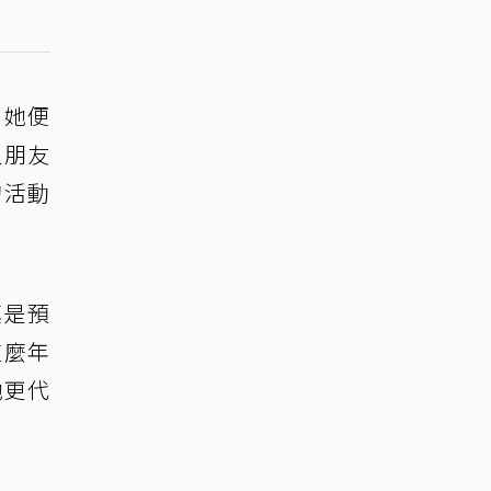
，她便
人朋友
的活動
真是預
這麼年
她更代