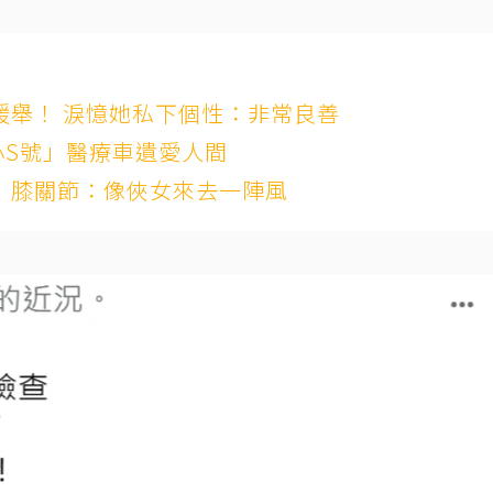
暖舉！ 淚憶她私下個性：非常良善
小S號」醫療車遺愛人間
！ 膝關節：像俠女來去一陣風