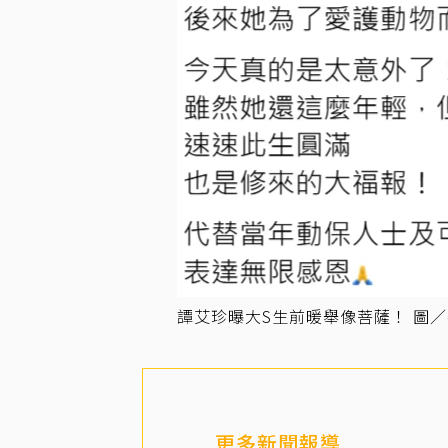
譚艾珍曝大S生前暖舉像菩薩！ 圖
更多新聞報導