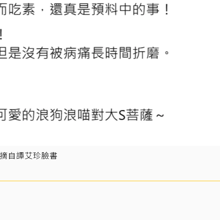
／摘自譚艾珍臉書