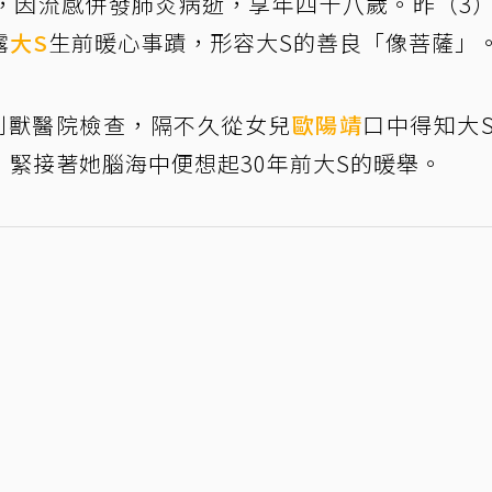
，因流感併發肺炎病逝，享年四十八歲。昨（3
露
大S
生前暖心事蹟，形容大S的善良「像菩薩」
到獸醫院檢查，隔不久從女兒
歐陽靖
口中得知大
緊接著她腦海中便想起30年前大S的暖舉。