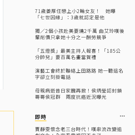
71歲姜厚任戀上小2輪女友！ 她曝
「七世因緣」：3歲就認定是他
獨／2個小孩赴美要燒2千萬 曲艾玲嘆後
輩削價只拿她十分之一酬勞競爭
「五燈獎」最美主持人報喜！「185公
分帥兒」要百萬名畫當賀禮
演藝工會終於聯絡上田路路 她一聽這名
字卻立刻掛電話
母親病逝昔日家醜再掀！侯炳瑩認封鎖
哥哥侯冠群 兩度抗癌近況曝光
即時
賈靜雯懷念老三台時代！嘆串流改變追