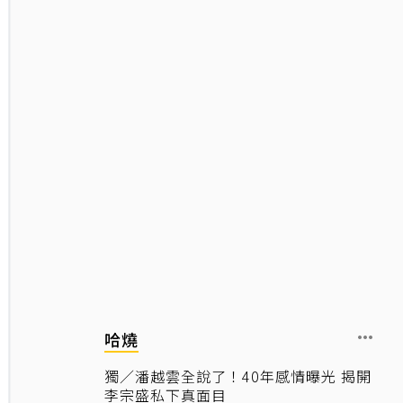
哈燒
獨／潘越雲全說了！40年感情曝光 揭開
李宗盛私下真面目