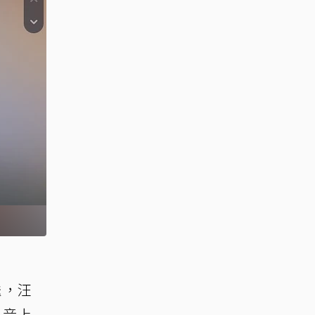
送，汪
抖音上