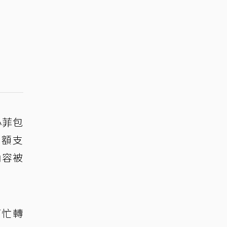
小菲包
全額支
內容被
幫忙轉