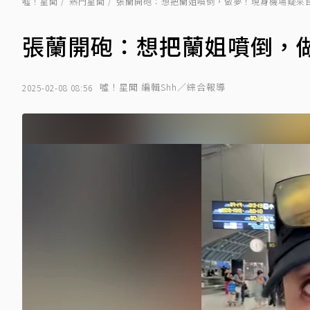
噓！星聞
熱門星聞
張蘭開砲：想把蘭姐噴倒，做夢！現身機場疑來
張蘭開砲：想把蘭姐噴倒，
噓！星聞 編輯Shh／綜合報導
2025-02-08 08:56