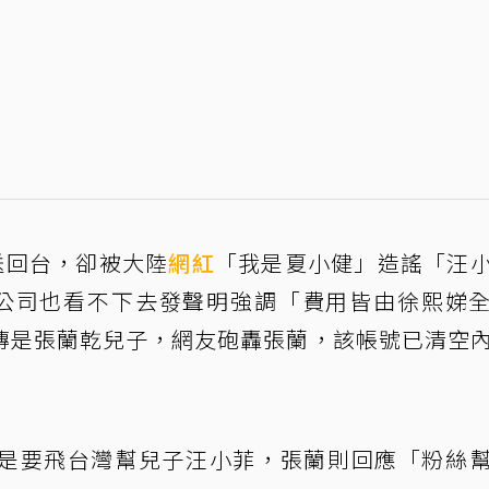
送回台，卻被大陸
網紅
「我是夏小健」造謠「汪
公司也看不下去發聲明強調「費用皆由徐熙娣
傳是張蘭乾兒子，網友砲轟張蘭，該帳號已清空
是要飛台灣幫兒子汪小菲，張蘭則回應「粉絲