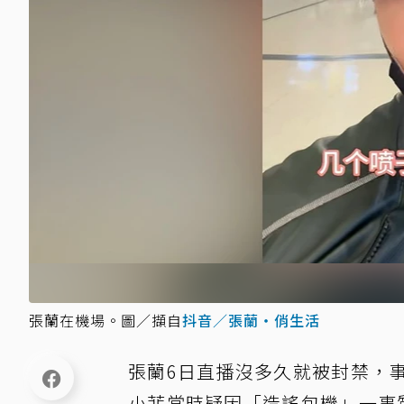
張蘭在機場。圖／擷自
抖音／張蘭‧俏生活
張蘭6日直播沒多久就被封禁，
小菲當時疑因「造謠包機」一事