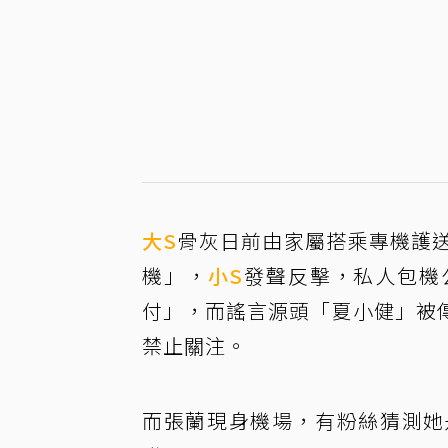
大S
骨灰日前由家屬搭乘專機護
機」，
小S
發聲反擊，私人包機
付」，而謠言源頭「夏小健」被
禁止關注。
而張蘭現身機場，有粉絲猜測她