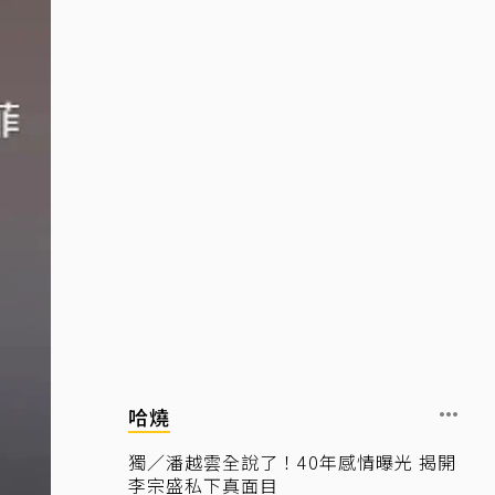
哈燒
獨／潘越雲全說了！40年感情曝光 揭開
李宗盛私下真面目