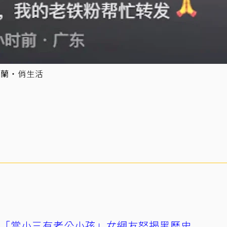
張蘭‧俏生活
爆「當小三有老公小孩」女網友怒揭黑歷史