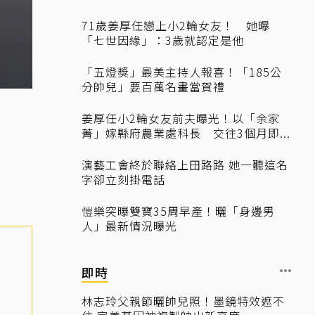
71歲姜厚任戀上小2輪女友！ 她曝
「七世因緣」：3歲就認定是他
「五燈獎」最美主持人報喜！「185公
分帥兒」要百萬名畫當賀禮
姜厚任小2輪女友前夫曝光！以「余家
菁」嫁縣府農業處科長 交往3個月即...
演藝工會終於聯絡上田路路 她一聽這名
字卻立刻掛電話
愷樂突曝雙寶35周早產！曬「身邊男
人」最新情況曝光
即時
林志玲父親節曬帥兒照！墨鏡特效遮不