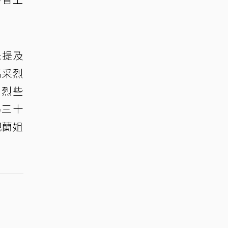
」
未提及
高采烈
猛烈些
場三十
把蘭姐