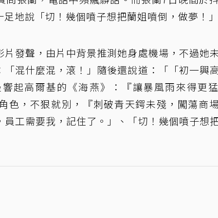
十足地說「切！幾個噴子想把蘭姐噴倒，做夢！
影片發聲，由片中背景推測她身處機場，不過她
：「混什麼混，滾！」隨後還說道：「「初一興
邊響起高爾基的《海燕》：『讓暴風雨來得更
角色，不狠就別，『刺破青天鍔未殘，闖蕩商
，員工需要我，記住了。」、「切！幾個噴子想