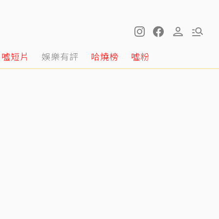
噓短片
娛樂有評
哈燒榜
噓粉