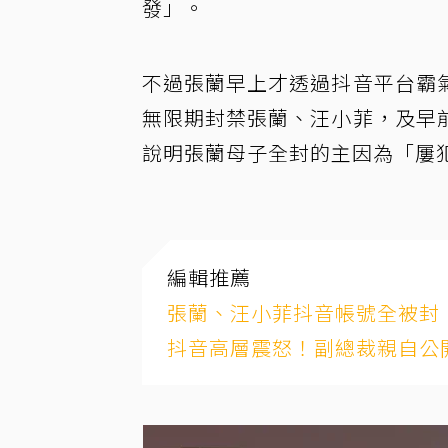
發」。
不過張蘭早上才透過抖音平台霸
無限期封禁張蘭、汪小菲，及早
說明張蘭母子全封的主因為「屢
編輯推薦
張蘭、汪小菲抖音帳號全被封
抖音高層震怒！副總裁親自公