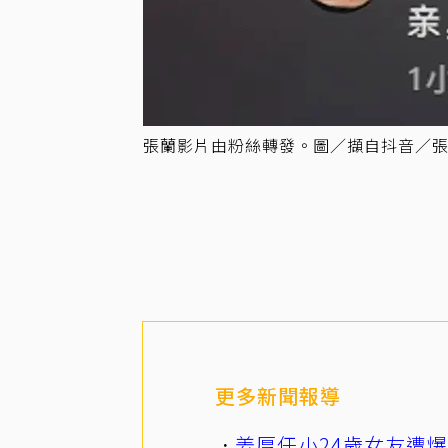
張蘭影片由粉絲轉發。圖／擷自抖音／
更多新聞報導
姜厚任小24歲女友遭