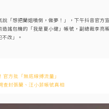
氣說「想把蘭姐噴倒，做夢！」，下午抖音官方
前造謠包機的「我是夏小健」帳號，副總裁李亮
犯不改」。
！官方批「無底線搏流量」
開查封張蘭、汪小菲帳號真相