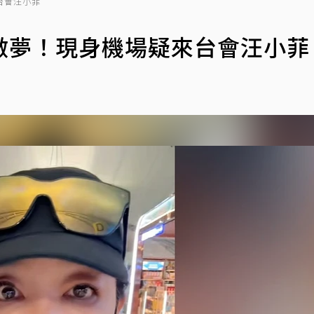
台會汪小菲
做夢！現身機場疑來台會汪小菲