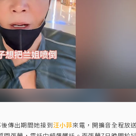
事後傳出期間她接到
汪小菲
來電，開擴音全程放
質問張蘭，電話中頻飆髒話。而張蘭7日晚間於