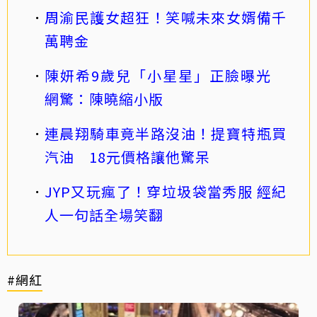
周渝民護女超狂！笑喊未來女婿備千
萬聘金
陳妍希9歲兒「小星星」正臉曝光
網驚：陳曉縮小版
連晨翔騎車竟半路沒油！提寶特瓶買
汽油 18元價格讓他驚呆
JYP又玩瘋了！穿垃圾袋當秀服 經紀
人一句話全場笑翻
#網紅