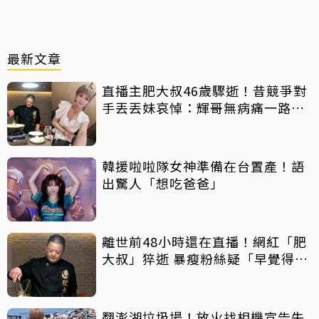
最新文章
直播主肥大叔46歲驟逝！昔競爭對
手丟丟妹哀悼：輝哥無病痛一路好
走
韓援啦啦隊女神準備在台置產！語
出驚人「想吃爸爸」
離世前48小時還在直播！網紅「肥
大叔」猝逝 暴瘦粉絲疑「早覺得不
對」
翻澎湖垃圾場！放火找相機宣告失