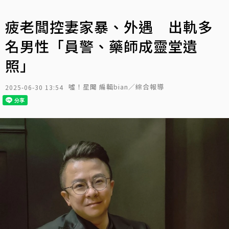
疲老闆控妻家暴、外遇 出軌多
名男性「員警、藥師成靈堂遺
照」
噓！星聞 編輯bian／綜合報導
2025-06-30 13:54