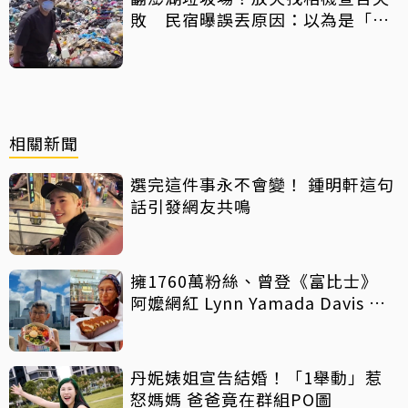
敗 民宿曝誤丟原因：以為是「按
摩棒」 喊話已和解勿出征
相關新聞
選完這件事永不會變！ 鍾明軒這句
話引發網友共鳴
擁1760萬粉絲、曾登《富比士》
阿嬤網紅 Lynn Yamada Davis 驚
傳病逝
丹妮婊姐宣告結婚！「1舉動」惹
怒媽媽 爸爸竟在群組PO圖