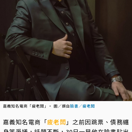
嘉義知名電商「疲老闆」。 圖／擷自
臉書／疲老闆
嘉義知名電商「
疲老闆
」之前因跳票、債務纏
身等爭議，話題不斷，30日一早他在臉書貼出