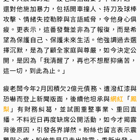
還對他施加暴力，包括開車撞人、持刀及球棒
攻擊、情緒失控勒脖與言語威脅，令他身心俱
疲。更表示，這番發聲並非為了報復，而是希
望為保護自己、保護未來生活。他強調過去選
擇沉默，是為了顧全家庭與尊嚴，如今決定公
開，是因為「我清醒了，再也不想壓抑痛苦，
這一切，到此為止。」
疲老闆今年2月因積欠2億元債務、遭潑紅漆與
恐嚇而登上新聞版面，後續他坦承與
網紅
「
鳳
梨
」有財務糾葛，並試圖重整事業、重回直
播。不料近日再度缺席公開活動，如今才揭露
背後原因，引發各界譁然。粉絲也留言表示震
驚與心疼，盼他能早日走出陰霾、重新出發。