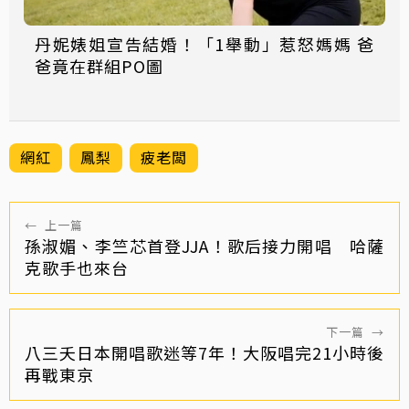
丹妮婊姐宣告結婚！「1舉動」惹怒媽媽 爸
爸竟在群組PO圖
網紅
鳳梨
疲老闆
←
上一篇
孫淑媚、李竺芯首登JJA！歌后接力開唱 哈薩
克歌手也來台
下一篇
→
八三夭日本開唱歌迷等7年！大阪唱完21小時後
再戰東京