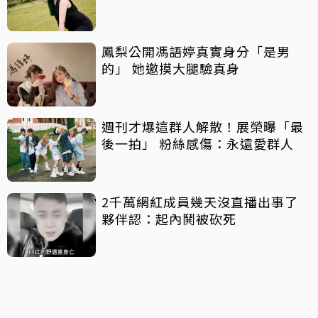
鳳梨公開馮語婷真實身分「是男
的」 她邀摸大腿驗真身
週刊才爆這群人解散！展榮曝「最
後一拍」 粉絲感傷：永遠愛群人
2千萬網紅成員幾天沒直播出事了
夥伴認：起內鬨被砍死