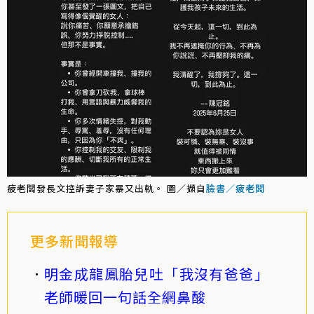
疲老闆發長文控訴妻子家暴又出軌。 圖／擷自
臉書／疲老闆
更多新聞報導
明金成龍鳳胎兒吐「我沒有爸爸」
老師暖回一句話全網鼻酸