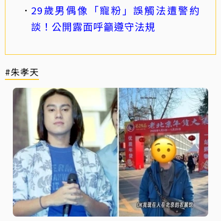
29歲男偶像「寵粉」誤觸法遭警約
談！公開露面呼籲遵守法規
#朱孝天