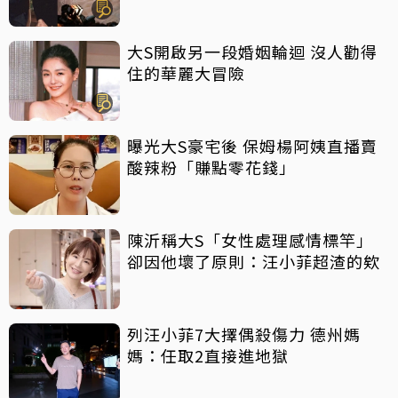
大S開啟另一段婚姻輪迴 沒人勸得
住的華麗大冒險
曝光大S豪宅後 保姆楊阿姨直播賣
酸辣粉「賺點零花錢」
陳沂稱大S「女性處理感情標竿」
卻因他壞了原則：汪小菲超渣的欸
列汪小菲7大擇偶殺傷力 德州媽
媽：任取2直接進地獄