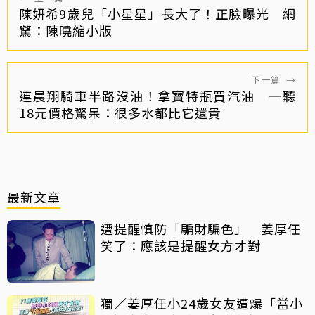
陳妍希9歲兒「小星星」長大了！正臉曝光 網
驚：陳曉縮小版
下一篇
→
連晨翔騎車半路沒油！拿寶特瓶買汽油 一聽
18元價格驚呆：很多水都比它還貴
最新文章
遭提醒慎防「騙財騙色」 姜厚任
笑了：應該是提醒女方才對
獨／姜厚任小24歲女友遭爆「當小