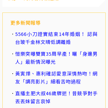
更多新聞報導
5566小刀證實結束14年婚姻！ 認與
台玻千金林文晴低調離婚
愷樂突曝雙寶35周早產！曬「身邊男
人」最新情況曝光
黃寅燁、惠利確認愛意深情熱吻！網
友「調亮影片」細看舌吻過程
直播主肥大叔46歲驟逝！昔競爭對手
丟丟妹留言哀悼