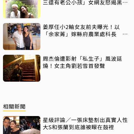
三還有老公小孩」女網友怒揭黑歷
史
姜厚任小2輪女友前夫曝光！以
「余家菁」嫁縣府農業處科長 交
往3個月即閃婚
周杰倫遭影射「私生子」風波延
燒！女主角劉若雪首發聲
相關新聞
星級評論／一張床墊割出真實人性
大S和張蘭到底誰被矇在鼓裡