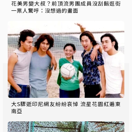
花美男變大叔？前頂流男團成員沒刮鬍逛街
一票人驚呼：沒想過的畫面
大S驟逝印尼網友紛紛哀悼 流星花園紅遍東
南亞