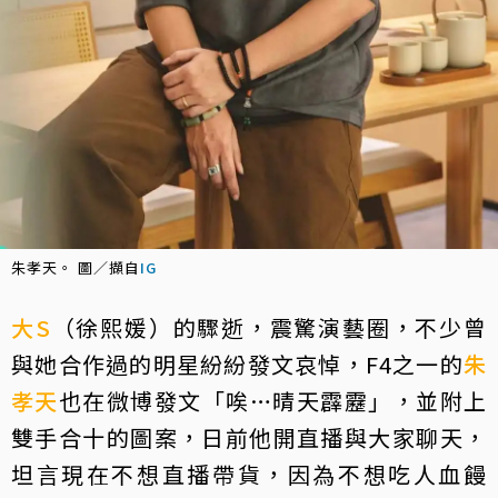
朱孝天。 圖／擷自
IG
大S
（徐熙媛）的驟逝，震驚演藝圈，不少曾
與她合作過的明星紛紛發文哀悼，F4之一的
朱
孝天
也在微博發文「唉…晴天霹靂」，並附上
雙手合十的圖案，日前他開直播與大家聊天，
坦言現在不想直播帶貨，因為不想吃人血饅