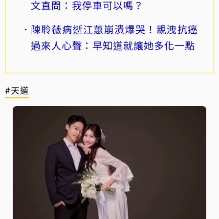
文直問：我停車可以嗎？
陳聆薇病逝江蕙崩潰爆哭！親洩抗癌
過來人心聲：早知道就讓她多化一點
#天道