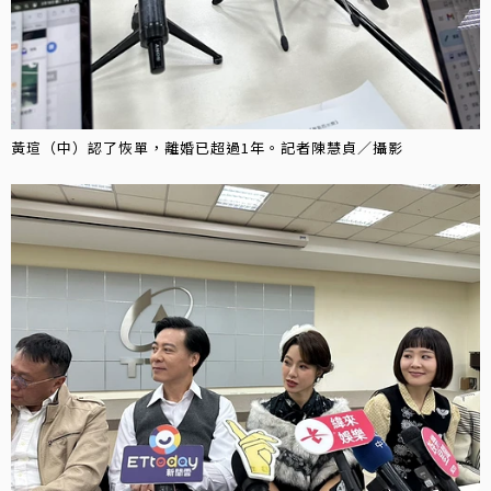
黃瑄（中）認了恢單，離婚已超過1年。記者陳慧貞／攝影