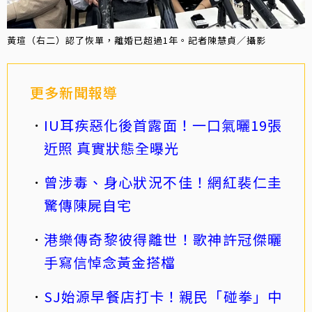
黃瑄（右二）認了恢單，離婚已超過1年。記者陳慧貞／攝影
更多新聞報導
IU耳疾惡化後首露面！一口氣曬19張
近照 真實狀態全曝光
曾涉毒、身心狀況不佳！網紅裴仁圭
驚傳陳屍自宅
港樂傳奇黎彼得離世！歌神許冠傑曬
手寫信悼念黃金搭檔
SJ始源早餐店打卡！親民「碰拳」中