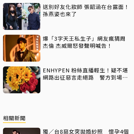
送別好友化妝師 張韶涵在台露面！
孫燕姿也來了
爆「3字天王私生子」網友瘋猜周
杰倫 杰威爾怒發聲明喊告！
ENHYPEN 粉絲直播輕生！疑不堪
網路出征惡言走絕路 警方到場已
救不回
相關新聞
獨／台8惡女突拋婚紗照 懷孕4個