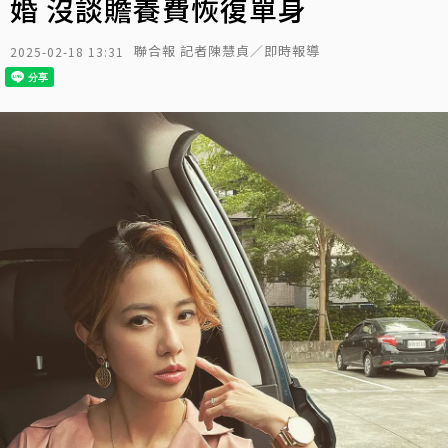
婚 沒談贍養費恢復單身
聯合報 記者陳慧貞／即時報導
2025-02-18 13:31