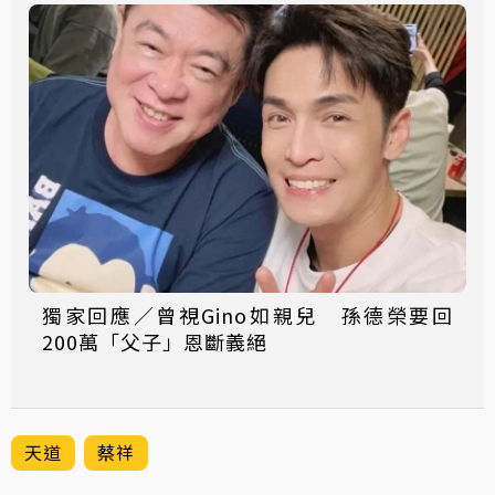
獨家回應／曾視Gino如親兒 孫德榮要回
200萬「父子」恩斷義絕
天道
蔡祥