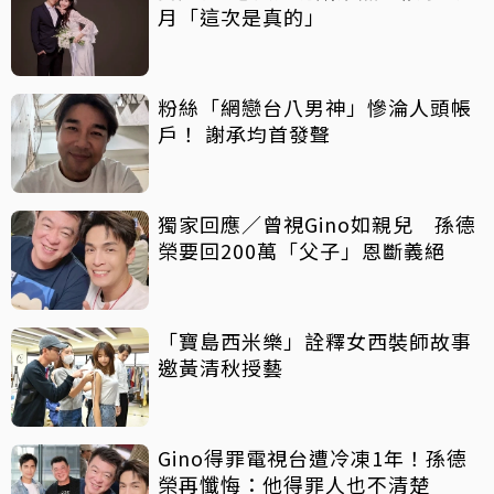
月「這次是真的」
粉絲「網戀台八男神」慘淪人頭帳
戶！ 謝承均首發聲
獨家回應／曾視Gino如親兒 孫德
榮要回200萬「父子」恩斷義絕
「寶島西米樂」詮釋女西裝師故事
邀黃清秋授藝
Gino得罪電視台遭冷凍1年！孫德
榮再懺悔：他得罪人也不清楚