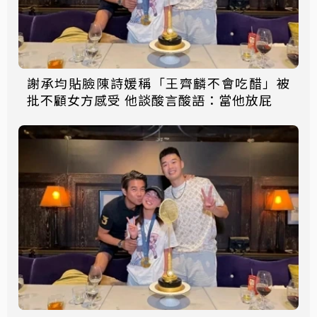
謝承均貼臉陳詩媛稱「王齊麟不會吃醋」被
批不顧女方感受 他談酸言酸語：當他放屁