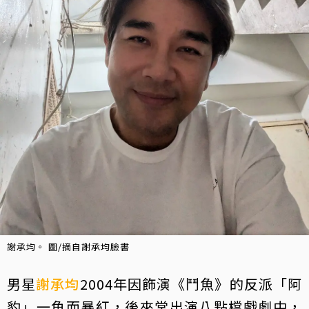
謝承均。 圖/摘自謝承均臉書
男星
謝承均
2004年因飾演《鬥魚》的反派「阿
豹」一角而暴紅，後來常出演八點檔戲劇中，