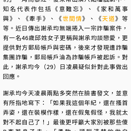
知名代表作包括《意難忘》、《家和萬事
興》、《牽手》、《
世間情
》、《
天道
》等
等。近日傳出謝承均無端捲入一宗詐騙案件，
有一名46歲邱姓女子更稱與謝承均談戀愛，更
提供對方郵局帳戶與密碼，後來才發現遭詐騙
集團詐騙，郵局帳戶淪為詐騙帳戶被起訴。對
此，謝承均今（29）日凌晨疑似針對此事做出
回應。
謝承均今天凌晨兩點多突然在臉書發文，並意
有所指地寫下：「如果我這個年紀，還在搔首
弄姿，還在裝模作樣，還在假鬼假怪，我就太
對不起自己了！」最後更呼籲大家別被那些傻