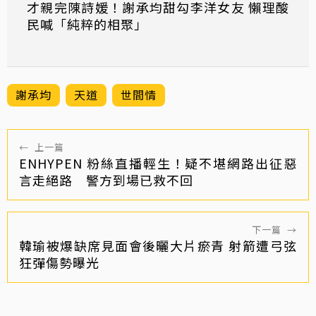
才親完陳詩媛！謝承均甜勾李洋女友 懶理酸
民喊「純粹的相聚」
謝承均
天道
世間情
←
上一篇
ENHYPEN 粉絲直播輕生！疑不堪網路出征惡
言走絕路 警方到場已救不回
下一篇
→
韓瑜被爆缺席見面會後曬大片瘀青 射箭遭弓弦
狂彈傷勢曝光