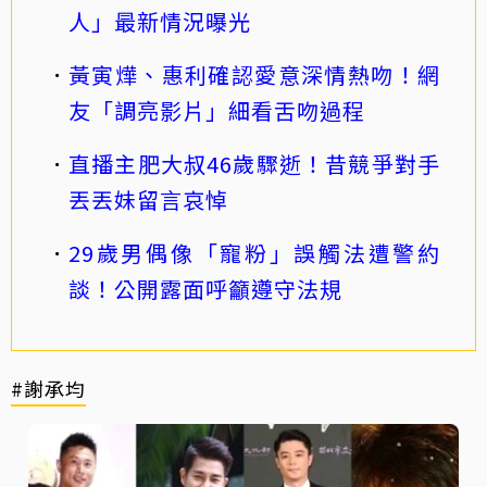
人」最新情況曝光
黃寅燁、惠利確認愛意深情熱吻！網
友「調亮影片」細看舌吻過程
直播主肥大叔46歲驟逝！昔競爭對手
丟丟妹留言哀悼
29歲男偶像「寵粉」誤觸法遭警約
談！公開露面呼籲遵守法規
#謝承均