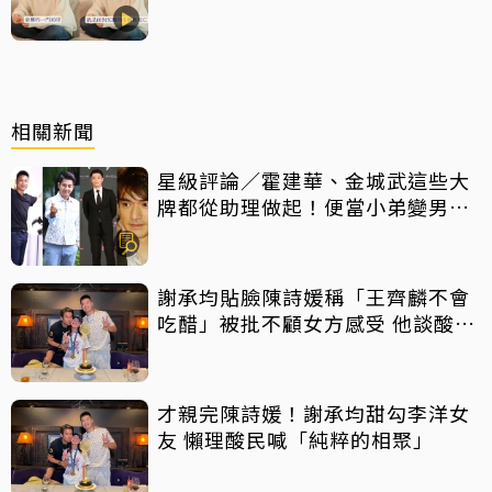
相關新聞
星級評論／霍建華、金城武這些大
牌都從助理做起！便當小弟變男神
他們都做對了什麼
謝承均貼臉陳詩媛稱「王齊麟不會
吃醋」被批不顧女方感受 他談酸言
酸語：當他放屁
才親完陳詩媛！謝承均甜勾李洋女
友 懶理酸民喊「純粹的相聚」