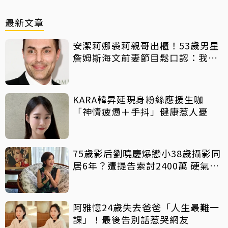
最新文章
安潔莉娜裘莉親哥出櫃！53歲男星
詹姆斯海文前妻節目鬆口認：我是
同志
KARA韓昇延現身粉絲應援生咖
「神情疲憊＋手抖」健康惹人憂
75歲影后劉曉慶爆戀小38歲攝影同
居6年？遭提告索討2400萬 硬氣反
擊絕不給
阿雅憶24歲失去爸爸「人生最難一
課」！最後告別話惹哭網友