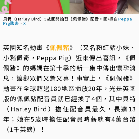
貝特（Harley Bird）5歲起開始替《佩佩豬》配音。圖/摘自
Peppa
Pig臉書
、
X
英國知名動畫《
佩佩豬
》（又名粉紅豬小妹、
小豬佩奇，Peppa Pig）近來傳出喜訊，《佩
佩豬》的媽媽在第十季的新一集中傳出懷孕消
息，讓觀眾們又驚又喜！事實上，《佩佩豬》
動畫在全球超過180地區播放20年，光是英國
版的佩佩豬配音員就已經換了4個，其中貝特
（Harley Bird）擔任配音員最久，長達13
年；她在5歲時擔任配音員時薪就有4萬台幣
（1千英鎊）！