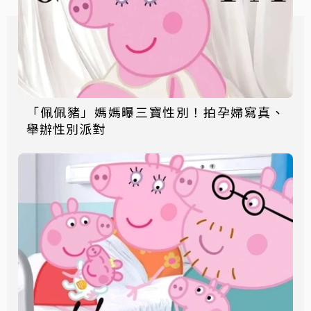
「佩佩豬」媽媽曝三寶性別！拍孕婦寫真、
舉辦性別派對