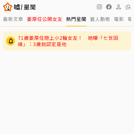
最新文章
姜厚任公開女友
熱門星聞
藝人動態
電影
電
黃明志二舅孤身死在新加坡！遺體一週後才被發
現 曝奉獻異鄉40年人生