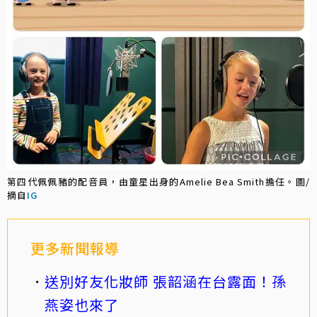
第四代佩佩豬的配音員，由童星出身的Amelie Bea Smith擔任。圖/
摘自
IG
更多新聞報導
送別好友化妝師 張韶涵在台露面！孫
燕姿也來了