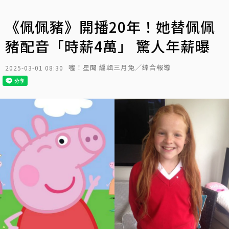
《佩佩豬》開播20年！她替佩佩
豬配音「時薪4萬」 驚人年薪曝
噓！星聞 編輯三月兔／綜合報導
2025-03-01 08:30