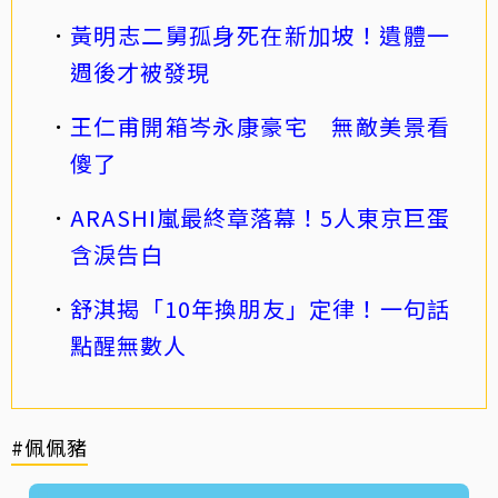
黃明志二舅孤身死在新加坡！遺體一
週後才被發現
王仁甫開箱岑永康豪宅 無敵美景看
傻了
ARASHI嵐最終章落幕！5人東京巨蛋
含淚告白
舒淇揭「10年換朋友」定律！一句話
點醒無數人
#佩佩豬