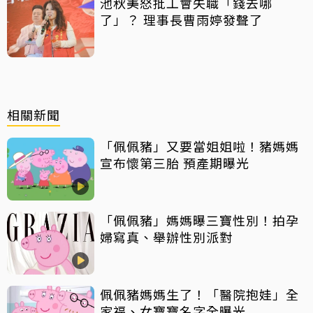
池秋美怒批工會失職「錢去哪
了」？ 理事長曹雨婷發聲了
相關新聞
「佩佩豬」又要當姐姐啦！豬媽媽
宣布懷第三胎 預產期曝光
「佩佩豬」媽媽曝三寶性別！拍孕
婦寫真、舉辦性別派對
佩佩豬媽媽生了！「醫院抱娃」全
家福、女寶寶名字全曝光