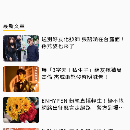
最新文章
送別好友化妝師 張韶涵在台露面！
孫燕姿也來了
爆「3字天王私生子」網友瘋猜周
杰倫 杰威爾怒發聲明喊告！
ENHYPEN 粉絲直播輕生！疑不堪
網路出征惡言走絕路 警方到場已
救不回