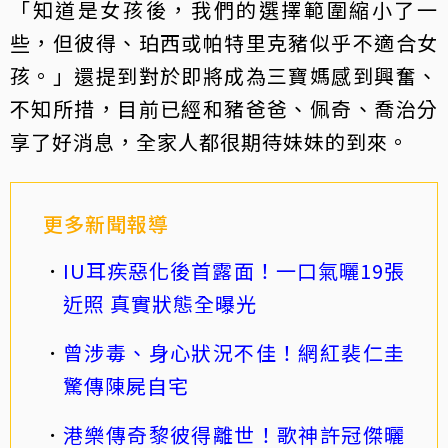
「知道是女孩後，我們的選擇範圍縮小了一
些，但彼得、珀西或帕特里克豬似乎不適合女
孩。」還提到對於即將成為三寶媽感到興奮、
不知所措，目前已經和豬爸爸、佩奇、喬治分
享了好消息，全家人都很期待妹妹的到來。
更多新聞報導
IU耳疾惡化後首露面！一口氣曬19張
近照 真實狀態全曝光
曾涉毒、身心狀況不佳！網紅裴仁圭
驚傳陳屍自宅
港樂傳奇黎彼得離世！歌神許冠傑曬