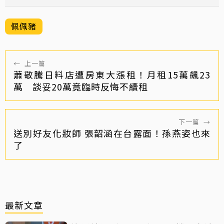
佩佩豬
←
上一篇
蕭敬騰日料店遭房東大漲租！月租15萬飆23
萬 談妥20萬竟臨時反悔不續租
下一篇
→
送別好友化妝師 張韶涵在台露面！孫燕姿也來
了
最新文章