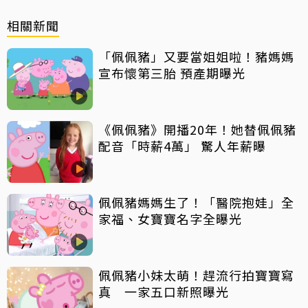
相關新聞
「佩佩豬」又要當姐姐啦！豬媽媽
宣布懷第三胎 預產期曝光
《佩佩豬》開播20年！她替佩佩豬
配音「時薪4萬」 驚人年薪曝
佩佩豬媽媽生了！「醫院抱娃」全
家福、女寶寶名字全曝光
佩佩豬小妹太萌！趕流行拍寶寶寫
真 一家五口新照曝光