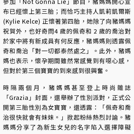
參加「Not Gonna Lie」節目，豬媽媽開心宣
布已經懷上第三胎；而恰巧主持人凱莉凱爾斯
(Kylie Kelce) 正懷著第四胎，她除了向豬媽媽
祝賀外，也好奇問4 歲的佩奇和 2 歲的喬治對
於家中將有新成員有何反應，豬媽媽則透露佩
奇和喬治「對一切都泰然處之」。此外，豬媽
媽也表示，懷孕期間雖然常感覺到有噁心感，
但對於第三個寶寶的到來感到很興奮。
時隔兩個月，豬媽媽甚至登上時尚雜誌
「Grazia」封面，還舉辦了性別派對，正式公
開第三胎性別為女寶寶，還透露：「佩奇和喬
治很快就會有妹妹。」掀起粉絲熱烈討論。豬
媽媽分享了為新生女兒的名字陷入選擇障礙