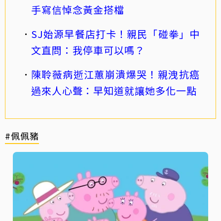
手寫信悼念黃金搭檔
SJ始源早餐店打卡！親民「碰拳」中
文直問：我停車可以嗎？
陳聆薇病逝江蕙崩潰爆哭！親洩抗癌
過來人心聲：早知道就讓她多化一點
#佩佩豬