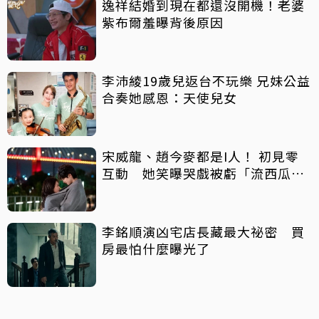
逸祥結婚到現在都還沒開機！老婆
紫布爾羞曝背後原因
李沛綾19歲兒返台不玩樂 兄妹公益
合奏她感恩：天使兒女
宋威龍、趙今麥都是I人！ 初見零
互動 她笑曝哭戲被虧「流西瓜
汁」
李銘順演凶宅店長藏最大祕密 買
房最怕什麼曝光了