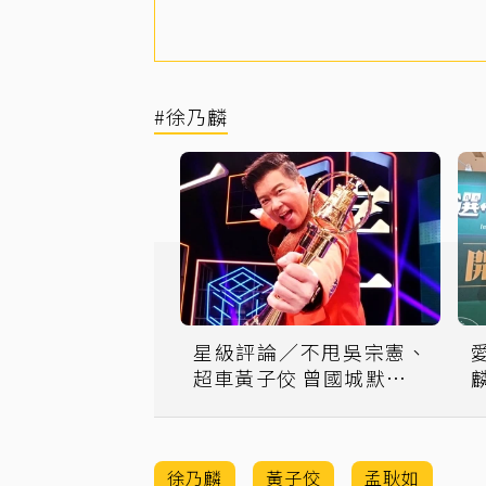
#徐乃麟
星級評論／不甩吳宗憲、
超車黃子佼 曾國城默默成
為「綜藝之王」
徐乃麟
黃子佼
孟耿如