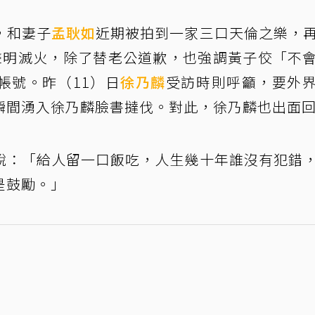
，和妻子
孟耿如
近期被拍到一家三口天倫之樂，
聲明滅火，除了替老公道歉，也強調黃子佼「不
帳號。昨（11）日
徐乃麟
受訪時則呼籲，要外
瞬間湧入徐乃麟臉書撻伐。對此，徐乃麟也出面
說：「給人留一口飯吃，人生幾十年誰沒有犯錯
是鼓勵。」