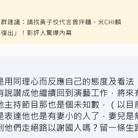
群建議：請找黃子佼代言曾拌麵、米CHI麟
要復出」！影評人驚爆內幕