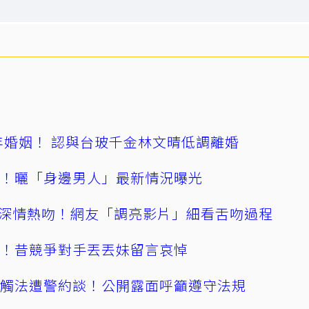
4年婚姻！ 認與台玻千金林文晴低調離婚
產！曬「身邊男人」最新情況曝光
深情熱吻！網友「調亮影片」細看舌吻過程
逝！昔競爭對手丟丟妹留言哀悼
誤觸法遭警約談！公開露面呼籲遵守法規