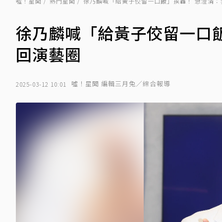
噓！星聞
熱門星聞
徐乃麟喊「給黃子佼留一口飯」挨轟！ 急澄清：
徐乃麟喊「給黃子佼留一口
回演藝圈
噓！星聞 編輯三月兔／綜合報導
2025-03-12 10:01