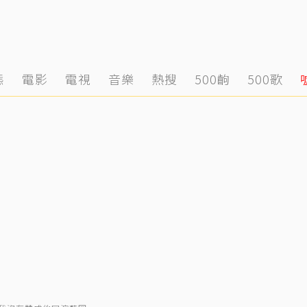
態
電影
電視
音樂
熱搜
500齣
500歌