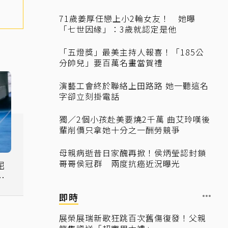
71歲姜厚任戀上小2輪女友！ 她曝
「七世因緣」：3歲就認定是他
「五燈獎」最美主持人報喜！「185公
分帥兒」要百萬名畫當賀禮
演藝工會終於聯絡上田路路 她一聽這名
字卻立刻掛電話
獨／2個小孩赴美要燒2千萬 曲艾玲嘆後
輩削價只拿她十分之一酬勞競爭
母親病逝昔日家醜再掀！侯炳瑩認封鎖
哥哥侯冠群 兩度抗癌近況曝光
為
即時
展榮展瑞新歌狂跳百次舊傷復發！父親