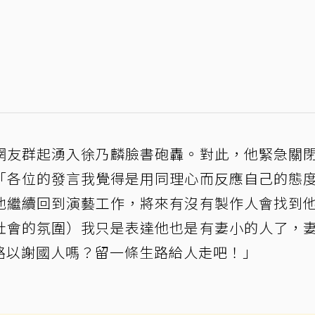
網友群起湧入徐乃麟臉書砲轟。對此，他緊急關
「各位的發言我覺得是用同理心而反應自己的態
他繼續回到演藝工作，將來有沒有製作人會找到
社會的氛圍）我只是表達他也是有妻小的人了，
路以謝國人嗎？留一條生路給人走吧！」