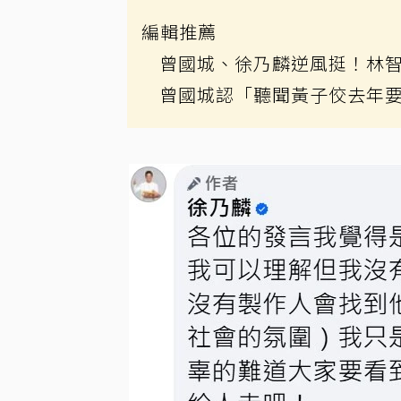
編輯推薦
曾國城、徐乃麟逆風挺！林智
曾國城認「聽聞黃子佼去年