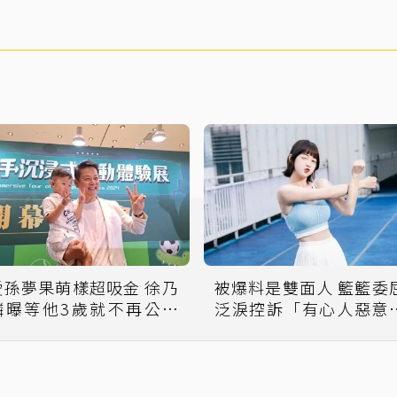
愛孫夢果萌樣超吸金 徐乃
被爆料是雙面人 籃籃委屈
麟曝等他3歲就不再公開
泛淚控訴「有心人惡意
露臉
之」