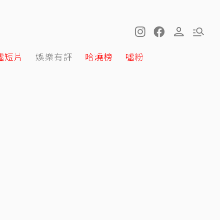
噓短片
娛樂有評
哈燒榜
噓粉