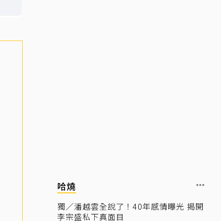
哈燒
獨／潘越雲全說了！40年感情曝光 揭開
李宗盛私下真面目