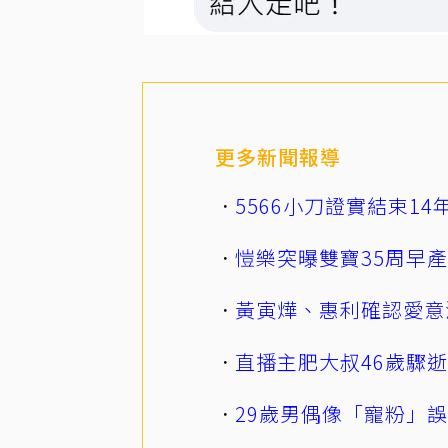
更多新聞報導
5566小刀證實結束1
愷樂突曝雙寶35周早
黃寅燁、惠利確認愛意
直播主肥大叔46歲驟
29歲男偶像「寵粉」