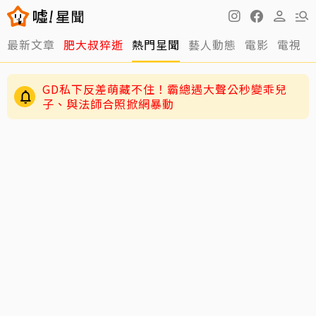
最新文章
肥大叔猝逝
熱門星聞
藝人動態
電影
電視
周渝民護女超狂！放話未來女婿千萬聘金才行
GD私下反差萌藏不住！霸總遇大聲公秒變乖兒
子、與法師合照掀網暴動