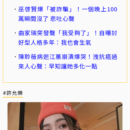
巫啓賢爆「被詐騙」！一個晚上100
萬瞬間沒了 悲吐心聲
曲家瑞突發聲「我受夠了」！自曝討
好型人格多年：我也會生氣
陳聆薇病逝江蕙崩潰爆哭！洩抗癌過
來人心聲：早知讓她多化一點
#許允樂