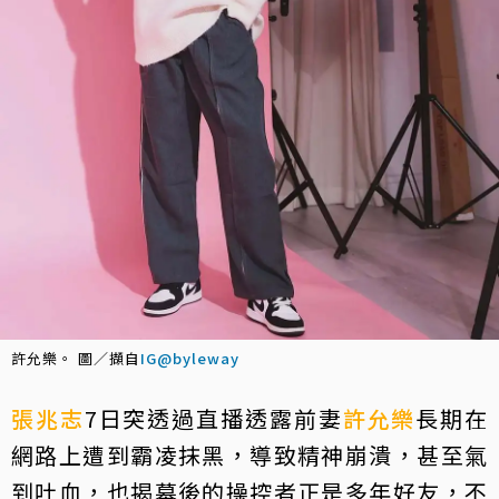
許允樂。 圖／擷自
IG@byleway
張兆志
7日突透過直播透露前妻
許允樂
長期在
網路上遭到霸凌抹黑，導致精神崩潰，甚至氣
到吐血，也揭幕後的操控者正是多年好友，不