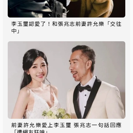
李玉璽認愛了！和張兆志前妻許允樂「交往
中」
前妻許允樂愛上李玉璽 張兆志一句話回應
「遭網友狂嗆」