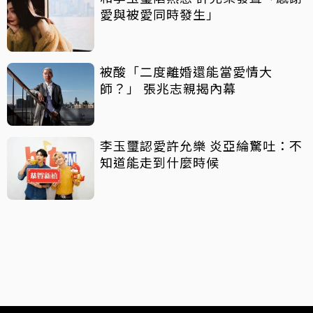
愛與被愛同時發生」
被酸「二度離婚還能當愛情大
師？」 張兆志親揭內幕
李玉璽認愛許允樂 炎亞綸驚吐：不
知道能走到什麼時候