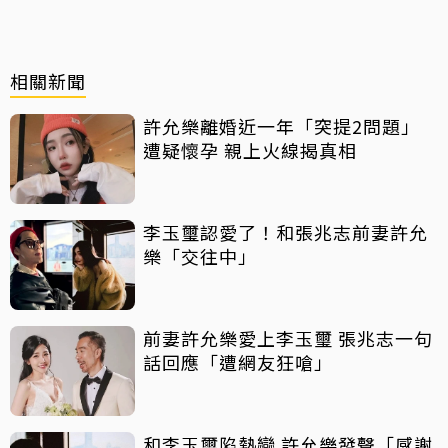
相關新聞
許允樂離婚近一年「突提2問題」
遭疑懷孕 親上火線揭真相
李玉璽認愛了！和張兆志前妻許允
樂「交往中」
前妻許允樂愛上李玉璽 張兆志一句
話回應「遭網友狂嗆」
和李玉璽陷熱戀 許允樂發聲「感謝