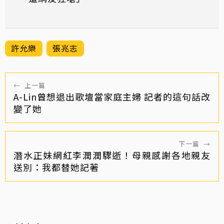
許允樂
張兆志
←
上一篇
A-Lin曾想退出歌壇當家庭主婦 記者的這句話改
變了她
下一篇
→
潛水正妹網紅李潤潤驟逝！母親感謝各地親友
送別：我都替她記著