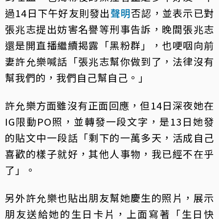
過14日下午好友則發出
聲明
否認，並表示已對
張兆志提出妨害名譽等刑事告訴，晚間張兆志
還是開直播繼續揭露「黑粉群」，也哽咽向前
妻許允樂喊話「張兆志幫你做到了，法律沒有
幫我們的，我們自己幫自己。」
許允樂方面雖沒有正面回應，但14日深夜她在
IG限動PO照，並轉發一段文字，是13日她發
的貼文中一段話「剩下的一萬多天，活成自己
喜歡的樣子就好，其他人事物，我已經不在乎
了」。
另外許允樂也貼出朋友幫她慶生的照片，展示
朋友送給她的生日卡片，上面寫著「生日快