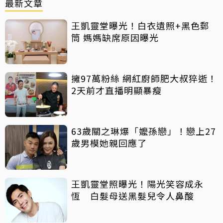
最新文章
王凱靈堂曝光！白衣遺照+黑色郵
筒 媽媽缺席原因曝光
擁97萬粉絲 網紅廚師肥大叔猝逝！
2天前才直播明顯暴瘦
63歲關之琳爆「嬤孫戀」！戀上27
歲男模她親回應了
王凱靈堂照曝光！陽光笑容成永
恆 白髮母送黑髮兒令人鼻酸