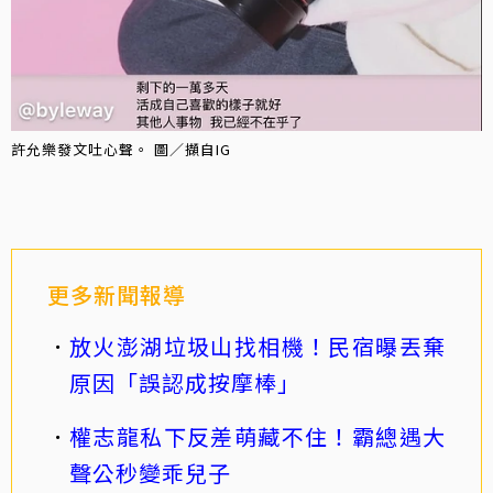
許允樂發文吐心聲。 圖／擷自IG
更多新聞報導
放火澎湖垃圾山找相機！民宿曝丟棄
原因「誤認成按摩棒」
權志龍私下反差萌藏不住！霸總遇大
聲公秒變乖兒子