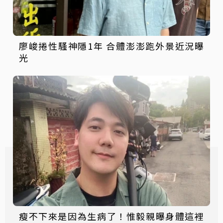
廖峻捲性騷神隱1年 合體澎澎跑外景近況曝
光
瘦不下來是因為生病了！惟毅親曝身體這裡