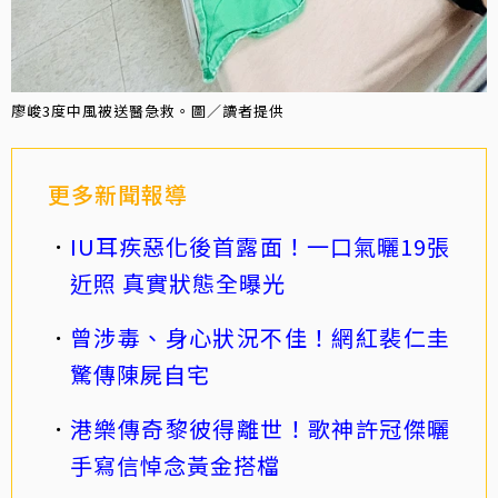
廖峻3度中風被送醫急救。圖／讀者提供
更多新聞報導
IU耳疾惡化後首露面！一口氣曬19張
近照 真實狀態全曝光
曾涉毒、身心狀況不佳！網紅裴仁圭
驚傳陳屍自宅
港樂傳奇黎彼得離世！歌神許冠傑曬
手寫信悼念黃金搭檔