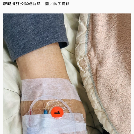
廖峻扮施公駕輕就熟。圖／蔣少提供