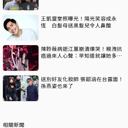
王凱靈堂照曝光！陽光笑容成永
恆 白髮母送黑髮兒令人鼻酸
陳聆薇病逝江蕙崩潰爆哭！親洩抗
癌過來人心聲：早知道就讓她多化
一點
送別好友化妝師 張韶涵在台露面！
孫燕姿也來了
相關新聞