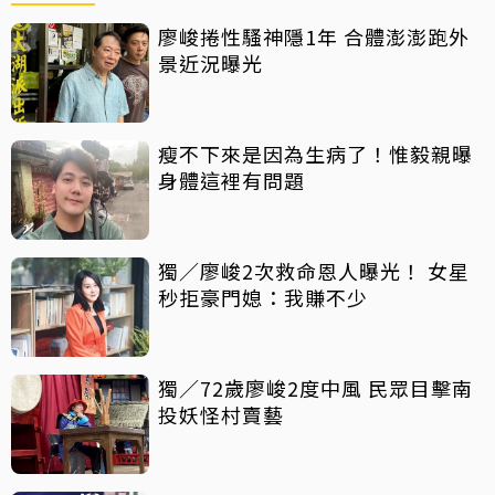
廖峻捲性騷神隱1年 合體澎澎跑外
景近況曝光
瘦不下來是因為生病了！惟毅親曝
身體這裡有問題
獨／廖峻2次救命恩人曝光！ 女星
秒拒豪門媳：我賺不少
獨／72歲廖峻2度中風 民眾目擊南
投妖怪村賣藝