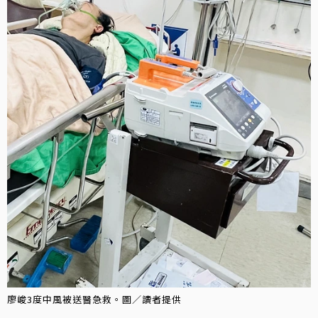
廖峻3度中風被送醫急救。圖／讀者提供