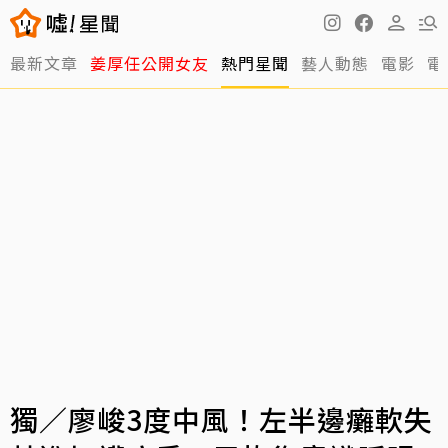
最新文章
姜厚任公開女友
熱門星聞
藝人動態
電影
電
獨／廖峻3度中風！左半邊癱軟失