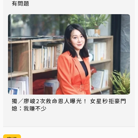
有問題
獨／廖峻2次救命恩人曝光！ 女星秒拒豪門
媳：我賺不少