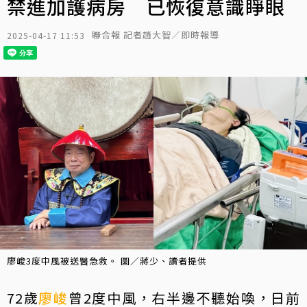
禁進加護病房 已恢復意識睜眼
聯合報 記者趙大智／即時報導
2025-04-17 11:53
廖峻3度中風被送醫急救。 圖／蔣少、讀者提供
72歲
廖峻
曾2度中風，右半邊不聽始喚，日前