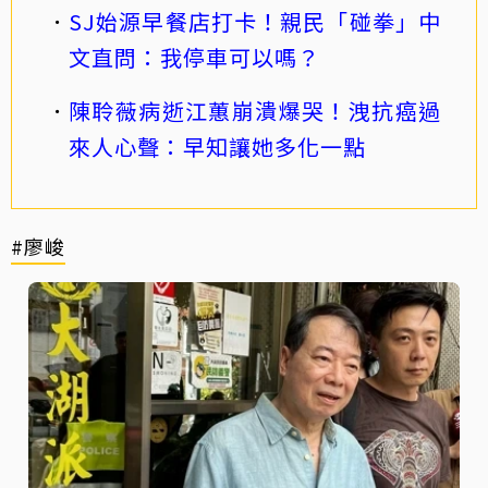
SJ始源早餐店打卡！親民「碰拳」中
文直問：我停車可以嗎？
陳聆薇病逝江蕙崩潰爆哭！洩抗癌過
來人心聲：早知讓她多化一點
#廖峻