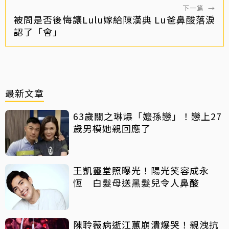
下一篇
→
被問是否後悔讓Lulu嫁給陳漢典 Lu爸鼻酸落淚
認了「會」
最新文章
63歲關之琳爆「嬤孫戀」！戀上27
歲男模她親回應了
王凱靈堂照曝光！陽光笑容成永
恆 白髮母送黑髮兒令人鼻酸
陳聆薇病逝江蕙崩潰爆哭！親洩抗