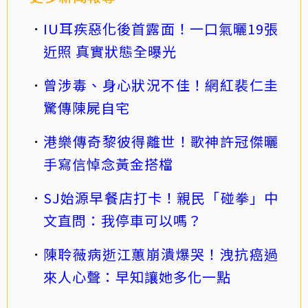
IU耳疾惡化後首露面！一口氣曬19張
近照 真實狀態全曝光
曾涉毒、身心狀況不佳！網紅裴仁圭
驚傳陳屍自宅
港樂傳奇黎彼得離世！歌神許冠傑曬
手寫信悼念黃金搭檔
SJ始源早餐店打卡！親民「碰拳」中
文直問：我停車可以嗎？
陳聆薇病逝江蕙崩潰爆哭！洩抗癌過
來人心聲：早知讓她多化一點