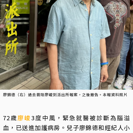
廖錦德（右）過去曾陪廖峻到派出所報案，之後撤告。本報資料照片
72歲
廖峻
3度中風，緊急就醫被診斷為腦溢
血，已送進加護病房。兒子廖錦德和經紀人小