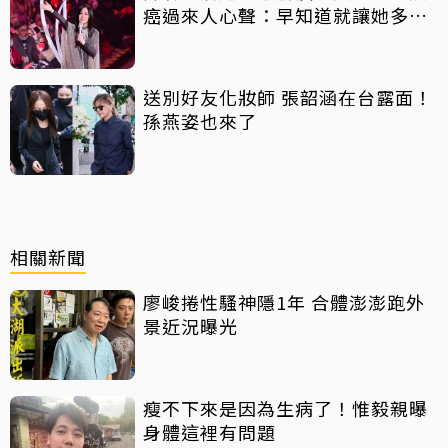
癌過來人心聲：早知道就讓她多化
一點
送別好友化妝師 張韶涵在台露面！
孫燕姿也來了
相關新聞
廖峻捲性騷神隱1年 合體澎澎跑外
景近況曝光
瘦不下來是因為生病了！惟毅親曝
身體這裡有問題