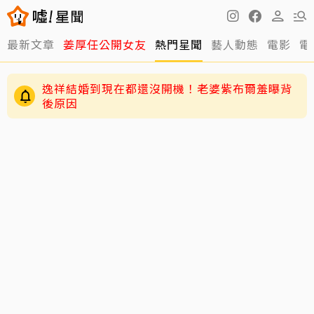
最新文章
姜厚任公開女友
熱門星聞
藝人動態
電影
電
逸祥結婚到現在都還沒開機！老婆紫布爾羞曝背
後原因
63歲關之琳爆「嬤孫戀」！戀上27歲男模她親回
應了