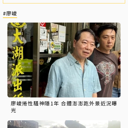
#廖峻
廖峻捲性騷神隱1年 合體澎澎跑外景近況曝
光