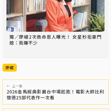
獨／廖峻2次救命恩人曝光！ 女星秒拒豪門
媳：我賺不少
廖峻
←
上一篇
2026金馬經典影展台中場起跑！電影大師比利
懷德25部代表作一次看