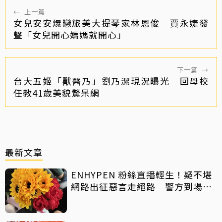
←
上一篇
女兒安安爆戀旅美大提琴家林恩俊 賈永婕發
聲「女兒開心媽媽就開心」
下一篇
→
台大五姬「獸醫乃」劉乃潔現況曝光 回母校
任教41歲美貌驚呆網
最新文章
ENHYPEN 粉絲直播輕生！疑不堪
網路出征惡言走絕路 警方到場已
救不回