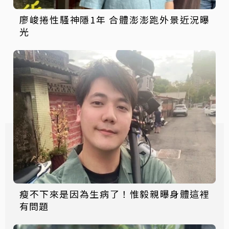
廖峻捲性騷神隱1年 合體澎澎跑外景近況曝
光
瘦不下來是因為生病了！惟毅親曝身體這裡
有問題