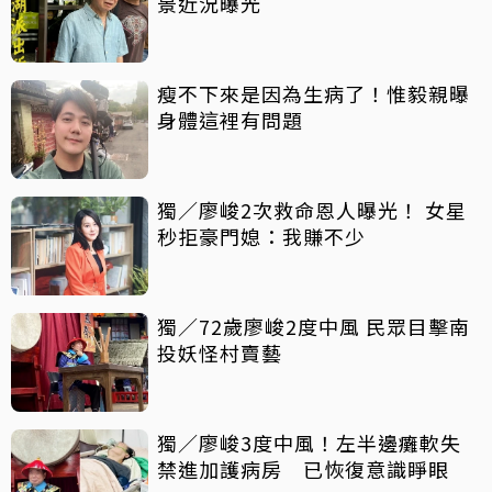
景近況曝光
瘦不下來是因為生病了！惟毅親曝
身體這裡有問題
獨／廖峻2次救命恩人曝光！ 女星
秒拒豪門媳：我賺不少
獨／72歲廖峻2度中風 民眾目擊南
投妖怪村賣藝
獨／廖峻3度中風！左半邊癱軟失
禁進加護病房 已恢復意識睜眼