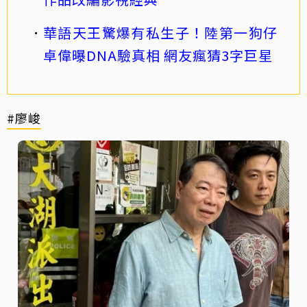
華語天王驚爆有私生子！陸第一狗仔
卓偉曝DNA驗真相 網友瘋猜3字巨星
#廖峻