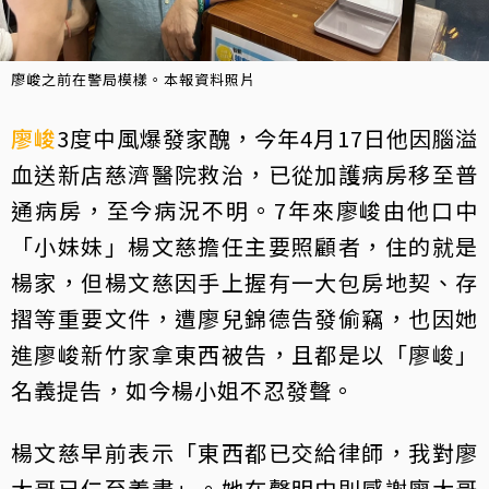
廖峻之前在警局模樣。本報資料照片
廖峻
3度中風爆發家醜，今年4月17日他因腦溢
血送新店慈濟醫院救治，已從加護病房移至普
通病房，至今病況不明。7年來廖峻由他口中
「小妹妹」楊文慈擔任主要照顧者，住的就是
楊家，但楊文慈因手上握有一大包房地契、存
摺等重要文件，遭廖兒錦德告發偷竊，也因她
進廖峻新竹家拿東西被告，且都是以「廖峻」
名義提告，如今楊小姐不忍發聲。
楊文慈早前表示「東西都已交給律師，我對廖
大哥已仁至義盡」。她在聲明中則感謝廖大哥