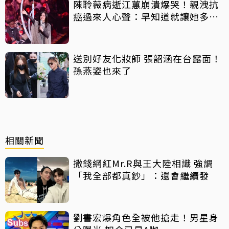
陳聆薇病逝江蕙崩潰爆哭！親洩抗
癌過來人心聲：早知道就讓她多化
一點
送別好友化妝師 張韶涵在台露面！
孫燕姿也來了
相關新聞
撒錢網紅Mr.R與王大陸相識 強調
「我全部都真鈔」：還會繼續發
劉書宏爆角色全被他搶走！男星身