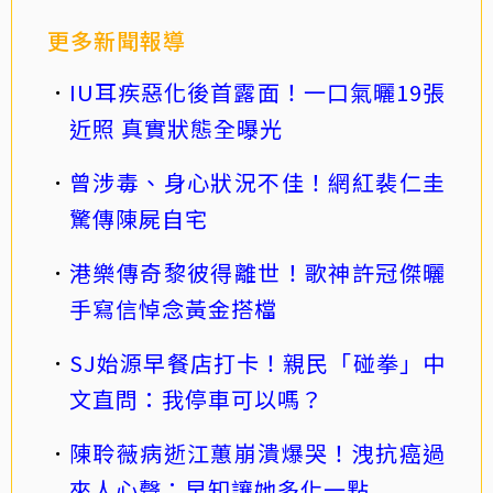
更多新聞報導
IU耳疾惡化後首露面！一口氣曬19張
近照 真實狀態全曝光
曾涉毒、身心狀況不佳！網紅裴仁圭
驚傳陳屍自宅
港樂傳奇黎彼得離世！歌神許冠傑曬
手寫信悼念黃金搭檔
SJ始源早餐店打卡！親民「碰拳」中
文直問：我停車可以嗎？
陳聆薇病逝江蕙崩潰爆哭！洩抗癌過
來人心聲：早知讓她多化一點