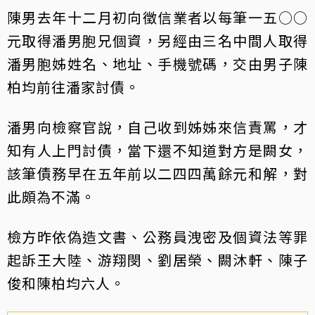
陳男去年十二月初向徵信業者以每筆一五○○
元取得潘男胞兄個資，另經由三名中間人取得
潘男胞姊姓名、地址、手機號碼，交由男子陳
柏均前往潘家討債。
潘男向檢察官說，自己收到姊姊來信責罵，才
知有人上門討債，當下還不知道對方是闕女，
該筆債務早在五年前以二四四萬餘元和解，對
此頗為不滿。
檢方昨依偽造文書、公務員洩密及個資法等罪
起訴王大陸、游翔閔、劉居榮、闕沐軒、陳子
俊和陳柏均六人。