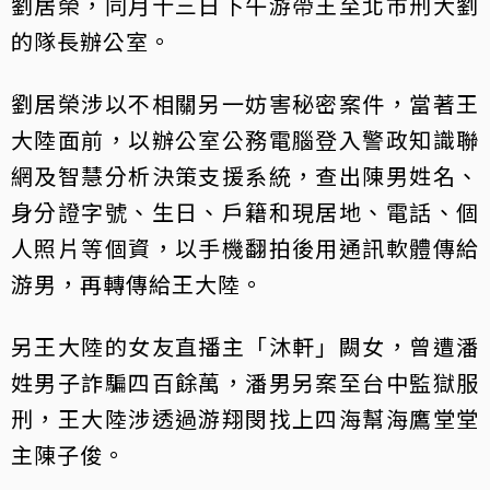
劉居榮，同月十三日下午游帶王至北市刑大劉
的隊長辦公室。
劉居榮涉以不相關另一妨害秘密案件，當著王
大陸面前，以辦公室公務電腦登入警政知識聯
網及智慧分析決策支援系統，查出陳男姓名、
身分證字號、生日、戶籍和現居地、電話、個
人照片等個資，以手機翻拍後用通訊軟體傳給
游男，再轉傳給王大陸。
另王大陸的女友直播主「沐軒」闕女，曾遭潘
姓男子詐騙四百餘萬，潘男另案至台中監獄服
刑，王大陸涉透過游翔閔找上四海幫海鷹堂堂
主陳子俊。