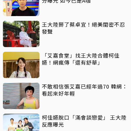
分曝光 如今已是A咖
王大陸掰了蔡卓宜！絕美閨密不忍
發聲
「艾嘉食堂」找王大陸合體柯佳
嬿！網瘋傳「還有舒華」
不敢相信張艾嘉已經年過70 韓網：
看起來好年輕
柯佳嬿脫口「滿會談戀愛」 王大陸
反應曝光