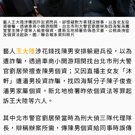
藝人王大陸涉嫌因斥巨資閃兵，卻懷疑對方拿錢沒辦事，以及女友投
資被騙，透過車商小開游翔閔、台北市刑大警官劉居榮及四海幫海鷹
堂堂主陳子俊等人偷查個資，遭新北地檢署依偽造文書、公務員洩密
及個資法起訴。圖／聯合報系資料照片
藝人
王大陸
涉花錢找陳男安排躲避兵役，以為
遭詐騙，透過車商小開游翔閔找台北市刑大警
官劉居榮擅查陳男個資；又因直播主女友「沐
軒」遭潘男投資詐騙，找四海幫分子陳子俊查
潘男家屬個資。新北地檢署昨依個資法等罪起
訴王大陸等六人。
其中北市警官劉居榮當時為刑大偵三隊代理隊
長，辯稱辦案所需，傳陳男個資給同事時誤傳