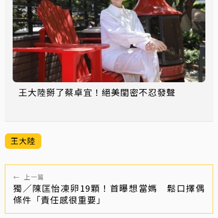
王大陸掰了蔡卓宜！絕美閨密不忍發聲
王大陸
←
上一篇
獨／陳匡怡凍卵19顆！首曝想當媽 鬆口擇偶
條件「責任感很重要」