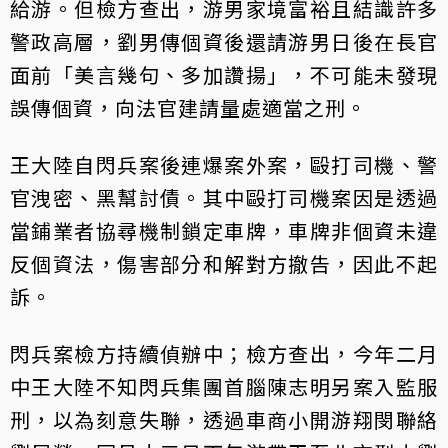
給游。但檢方查出，游男家境富裕且結識許多
警政高層，劉男傳個資後還請游男日後在長官
面前「美言幾句、多加讚揚」，不可能未發現
誤傳個資，向法官建請量處適當之刑。
王大陸自閃兵案後連爆案外案，毆打司機、警
官洩密、黑幫討債。其中毆打司機案因是透過
當鋪業者協尋機制鎖定車牌，車牌非個資未違
反個資法，傷害部分和解對方撤告，因此不起
訴。
閃兵案檢方持續偵辦中；檢方查出，今年二月
中王大陸不知閃兵集團首腦陳志明另案入監服
刑，以為刻意失聯，透過車商小開游翔閔聯絡