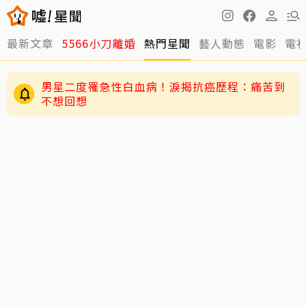
最新文章
5566小刀離婚
熱門星聞
藝人動態
電影
電
男星二度罹急性白血病！淚揭抗癌歷程：痛苦到
不想回想
周董兒子Romeo變身「小小中醫」！昆凌驚爆8
歲兒會把脈