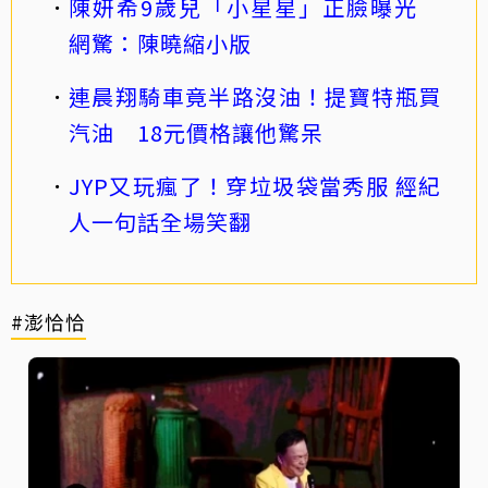
陳妍希9歲兒「小星星」正臉曝光
網驚：陳曉縮小版
連晨翔騎車竟半路沒油！提寶特瓶買
汽油 18元價格讓他驚呆
JYP又玩瘋了！穿垃圾袋當秀服 經紀
人一句話全場笑翻
#澎恰恰