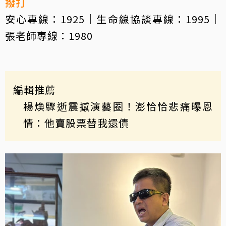
撥打
安心專線：1925｜生命線協談專線：1995｜
張老師專線：1980
編輯推薦
楊煥驟逝震撼演藝圈！澎恰恰悲痛曝恩
情：他賣股票替我還債