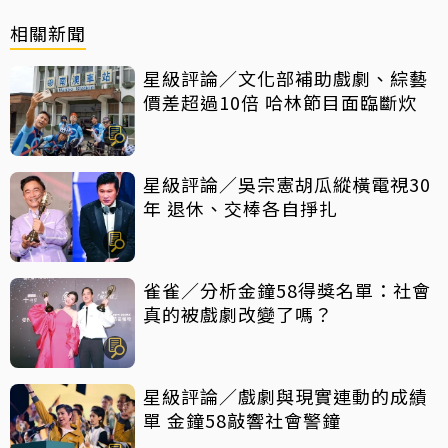
相關新聞
星級評論／文化部補助戲劇、綜藝
價差超過10倍 哈林節目面臨斷炊
星級評論／吳宗憲胡瓜縱橫電視30
年 退休、交棒各自掙扎
雀雀／分析金鐘58得獎名單：社會
真的被戲劇改變了嗎？
星級評論／戲劇與現實連動的成績
單 金鐘58敲響社會警鐘