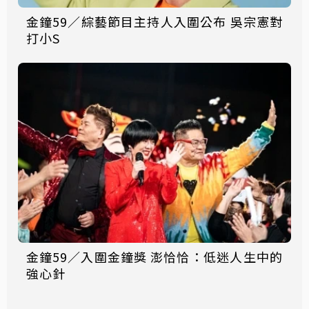
金鐘59／綜藝節目主持人入圍公布 吳宗憲對
打小S
金鐘59／入圍金鐘獎 澎恰恰：低迷人生中的
強心針