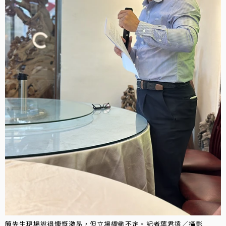
簡先生現場說得慷慨激昂，但立場縹緲不定。記者葉君遠／攝影