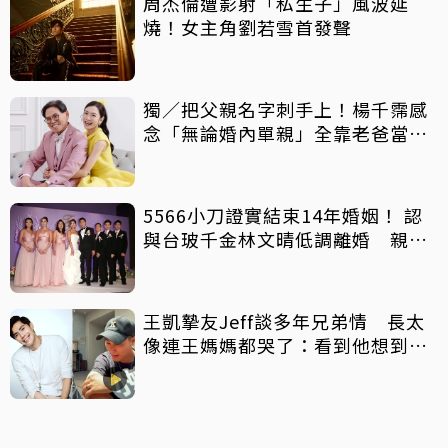
周杰倫遭影射「私生子」風波延
燒！女主角劉若雪首發聲
獨／把父親名字刺手上！楊千霈感
念「無論婚內單親」全靠老爸當後
盾
5566小刀證實結束14年婚姻！ 認
與台玻千金林文晴低調離婚 親發
聲：分開一段時間
王凱摯友Jeff談多年兄弟情 長太
像連王媽媽都哭了：看到他想到兒
子