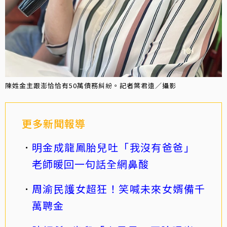
陳姓金主跟澎恰恰有50萬債務糾紛。記者葉君遠／攝影
更多新聞報導
明金成龍鳳胎兒吐「我沒有爸爸」
老師暖回一句話全網鼻酸
周渝民護女超狂！笑喊未來女婿備千
萬聘金