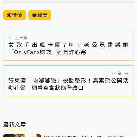
澎恰恰
金鐘獎
←
上一篇
女歌手出輯卡關7年！老公竟建議她
「OnlyFans賺錢」她氣炸心寒
下一篇
→
張東健「肉嘟嘟臉」被酸整形！高素榮公開活
動花絮 網看真實狀態全改口
最新文章