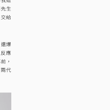
簡先生
是交給
，還爆
但反應
幕前，
了兩代