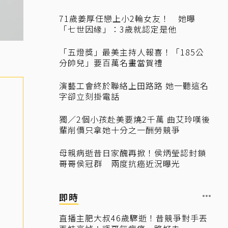
71歲姜厚任戀上小2輪女友！ 她曝
「七世因緣」：3歲就認定是他
「五燈獎」最美主持人報喜！「185公
分帥兒」要百萬名畫當賀禮
演藝工會終於聯絡上田路路 她一聽這名
字卻立刻掛電話
獨／2個小孩赴美要燒2千萬 曲艾玲嘆後
輩削價只拿她十分之一酬勞競爭
母親病逝昔日家醜再掀！侯炳瑩認封鎖
哥哥侯冠群 兩度抗癌近況曝光
即時
直播主肥大叔46歲驟逝！昔競爭對手丟