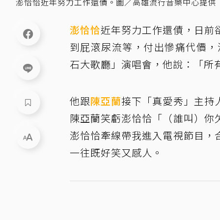
澎恰恰近年努力工作還債。圖／高雄流行音樂中心提供
澎恰恰
近年努力工作還債，日前
到屁滾尿流等，付出慘痛代價，
石大歌廳」演唱會，他說：「所
他跟
陳亞蘭
接下「真愛秀」主持
陳亞蘭笑虧澎恰恰「（誰叫）你
澎恰恰牽線帶我進入電視節目，
一往既好笑又感人。