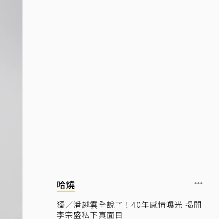
哈燒
獨／潘越雲全說了！40年感情曝光 揭開
李宗盛私下真面目