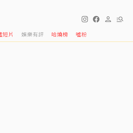
噓短片
娛樂有評
哈燒榜
噓粉