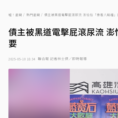
噓！星聞
熱門星聞
債主被黑道電擊屁滾尿流 澎恰恰「像看八點檔」
債主被黑道電擊屁滾尿流 
要
聯合報 記者林士傑／即時報導
2025-05-10 18:34