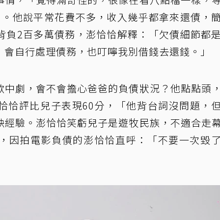
」。他說平常花費不多，收入幾乎都拿來還債，
背負2百多萬債務，澎恰恰解釋：「欠債細節都
，會自行處理債務，也叮嚀我別借錢去還錢。」
歌中劇，會不會擔心爸爸的負債狀況？他點點頭
恰恰評比兒子表現60分，「他背台詞沒問題，
缺經驗。澎恰恰笑虧兒子是遊牧民族，不適合走
，因拍電影負債的澎恰恰直呼：「不要一次毀