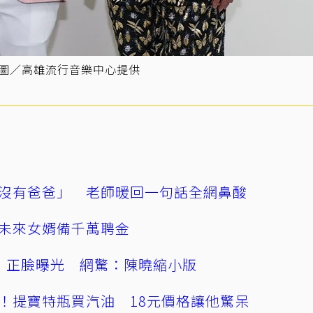
。圖／高雄流行音樂中心提供
沒有爸爸」 老師暖回一句話全網鼻酸
未來女婿備千萬聘金
」正臉曝光 網驚：陳曉縮小版
！提寶特瓶買汽油 18元價格讓他驚呆