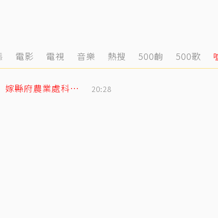
態
電影
電視
音樂
熱搜
500齣
500歌
姜厚任小2輪女友前夫曝光！以「余家菁」嫁縣府農業處科長 交往3月閃婚
20:28