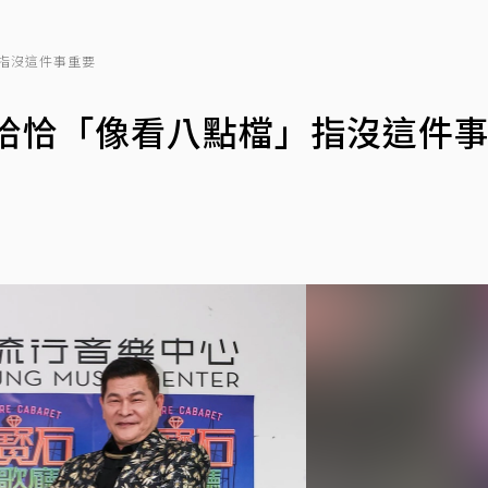
指沒這件事重要
澎恰恰「像看八點檔」指沒這件