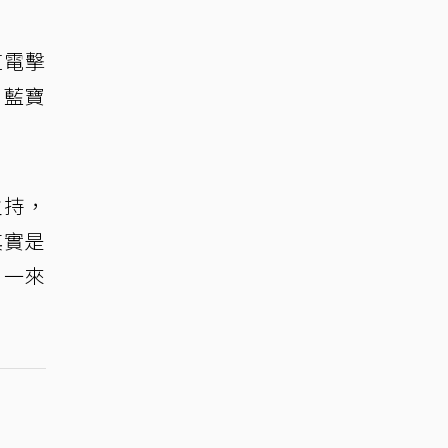
道電擊
・藍寶
主持，
其實是
，一來