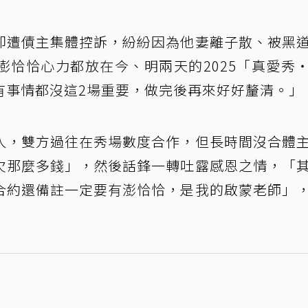
卻遭債主集體控訴，紛紛因為他妻離子散、被黑
澎恰恰心力都放在今、明兩天的2025「真愛秀
有事情都沒這2場重要，做完後再來好好釐清。」
人，雙方過往在秀場數度合作，但長時間沒合體
欠那麼多錢」，然後話鋒一轉吐露感恩之情，「
合約還備註一定要有澎恰恰，是我的啟蒙老師」