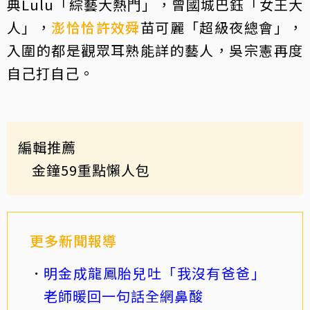
典Lulu「綜藝大熱門」，曾國城巴鈺「女王大
人」，
澎恰恰
許效舜
苗可麗「超級夜總會」，
入圍的都是觀眾耳熟能詳的藝人，吳宗憲再度
自己打自己。
編輯推薦
金鐘59重點懶人包
更多新聞報導
明金成龍鳳胎兒吐「我沒有爸爸」
老師暖回一句話全網鼻酸