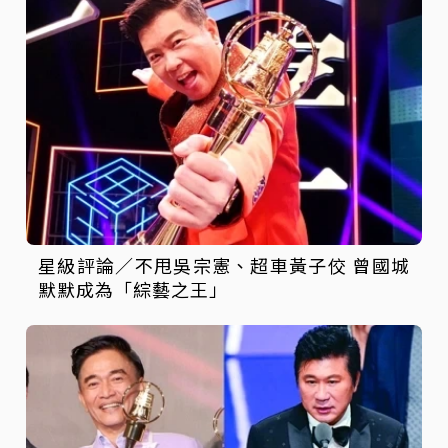
星級評論／不甩吳宗憲、超車黃子佼 曾國城
默默成為「綜藝之王」