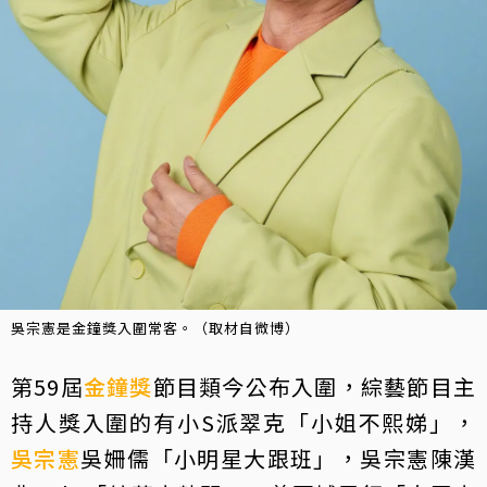
吳宗憲是金鐘獎入圍常客。（取材自微博）
第59屆
金鐘獎
節目類今公布入圍，綜藝節目主
持人獎入圍的有小S派翠克「小姐不熙娣」，
吳宗憲
吳姍儒「小明星大跟班」，吳宗憲陳漢