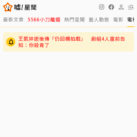
最新文章
5566小刀離婚
熱門星聞
藝人動態
電影
電
王凱猝逝後傳「仍回棚拍戲」 劇組4人靈前告
知：你殺青了