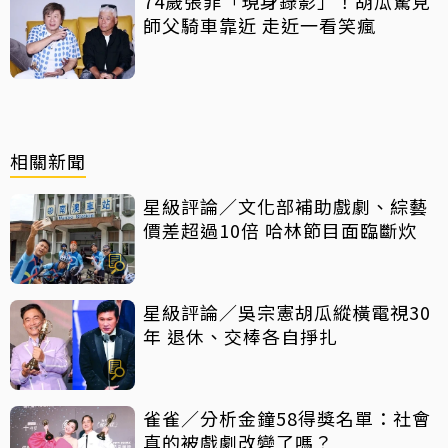
74歲張菲「現身錄影」！胡瓜驚見
師父騎車靠近 走近一看笑瘋
相關新聞
星級評論／文化部補助戲劇、綜藝
價差超過10倍 哈林節目面臨斷炊
星級評論／吳宗憲胡瓜縱橫電視30
年 退休、交棒各自掙扎
雀雀／分析金鐘58得獎名單：社會
真的被戲劇改變了嗎？