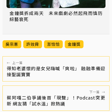
金鐘獎拆成兩天 未來戲劇必然起飛而慎防
綜藝衰死
吳宗憲
許效舜
澎恰恰
金鐘獎
←
上一篇
得知老婆懷的是女兒嗨喊「爽啦」 融融準備迎
接聖誕寶寶
下一篇
→
蔡阿嘎二伯爭議後首「現聲」！Podcast突更
新 網友猜「試水溫」掀熱議