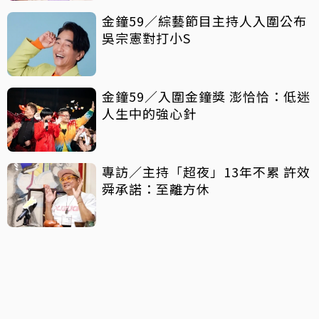
金鐘59／綜藝節目主持人入圍公布
吳宗憲對打小S
金鐘59／入圍金鐘獎 澎恰恰：低迷
人生中的強心針
專訪／主持「超夜」13年不累 許效
舜承諾：至離方休