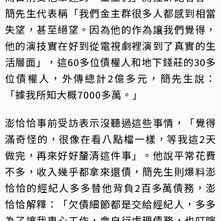
簡先生代表稱「我們金主群很多人都感到相當
失望，甚至絕望。因為他的作為讓我們覺得，
他的演技實在好到從電視劇裡演到了真實的生
活層面」，這60多位債權人和地下錢莊的30多
位債權人，外傳總計2億多元，簡先生說：
「據我所知大概7000多萬。」
澎恰恰事前受訪表示沒聽過這些事情，「覺得
滿奇怪的，很像在看八點檔一樣，等我這2天
做完，再來好好釐清這件事」。他說平常花費
不多，收入幾乎都拿來還債，簡先生則爆料澎
恰恰的經紀人多多替他背負2百多萬債務，澎
恰恰解釋：「欠債細節都是交給經紀人，多多
為了讓我專心工作，會自行處理債務，也叮嚀