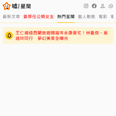
王仁甫紐西蘭旅遊開箱岑永康豪宅！林義傑、吳
最新文章
姜厚任公開女友
熱門星聞
藝人動態
電影
電
速玲同行 夢幻美景全曝光
獨／唐綺陽痛失15年愛貓 揭當時「不養第二
隻」祕密：牠為此狠咬我