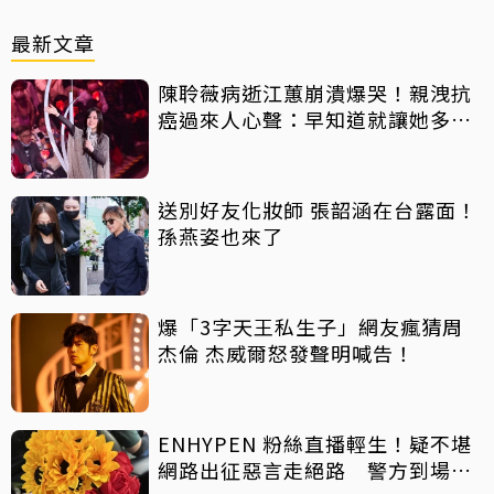
最新文章
陳聆薇病逝江蕙崩潰爆哭！親洩抗
癌過來人心聲：早知道就讓她多化
一點
送別好友化妝師 張韶涵在台露面！
孫燕姿也來了
爆「3字天王私生子」網友瘋猜周
杰倫 杰威爾怒發聲明喊告！
ENHYPEN 粉絲直播輕生！疑不堪
網路出征惡言走絕路 警方到場已