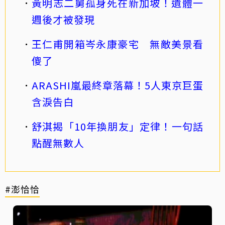
黃明志二舅孤身死在新加坡！遺體一
週後才被發現
王仁甫開箱岑永康豪宅 無敵美景看
傻了
ARASHI嵐最終章落幕！5人東京巨蛋
含淚告白
舒淇揭「10年換朋友」定律！一句話
點醒無數人
#澎恰恰