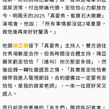
滾尿流等，付出慘痛代價，澎恰恰心力都放在
今、明兩天的2025「真愛秀・藍寶石大歌廳」
演唱會，他說：「所有事情都沒這2場重要，
做完後再來好好釐清。」
他跟
陳亞蘭
接下「真愛秀」主持人，雙方過往
在秀場數度合作，但長時間沒合體主持，陳亞
蘭笑虧澎恰恰「（誰叫）你欠那麼多錢」，然
後話鋒一轉吐露感恩之情，「其實是澎恰恰牽
線帶我進入電視節目，合約還備註一定要有澎
恰恰，是我的啟蒙老師」，一來一往既好笑又
感人。
而日前受他牽連的「金主們」開控訴記者會，