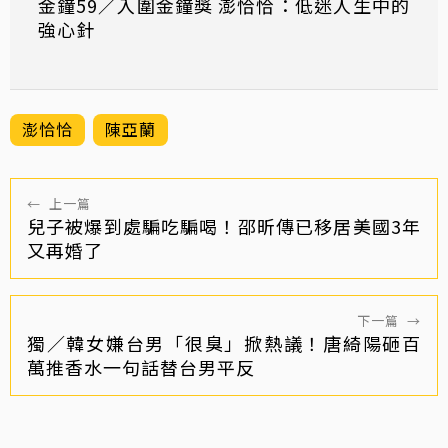
金鐘59／入圍金鐘獎 澎恰恰：低迷人生中的
強心針
澎恰恰
陳亞蘭
←
上一篇
兒子被爆到處騙吃騙喝！邵昕傳已移居美國3年
又再婚了
下一篇
→
獨／韓女嫌台男「很臭」掀熱議！唐綺陽砸百
萬推香水一句話替台男平反