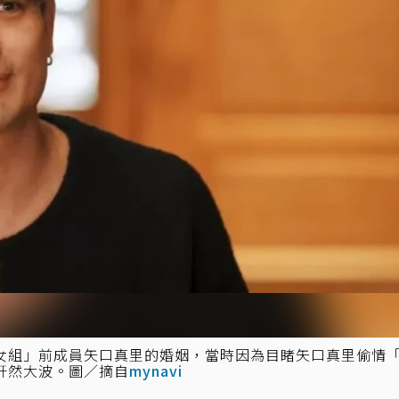
女組」前成員矢口真里的婚姻，當時因為目睹矢口真里偷情
軒然大波。圖／摘自
mynavi