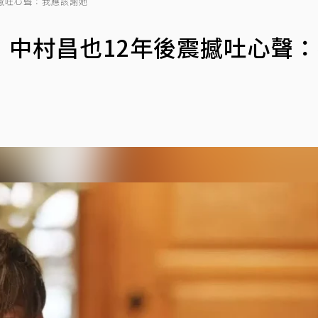
撼吐心聲：我應該謝她
！中村昌也12年後震撼吐心聲