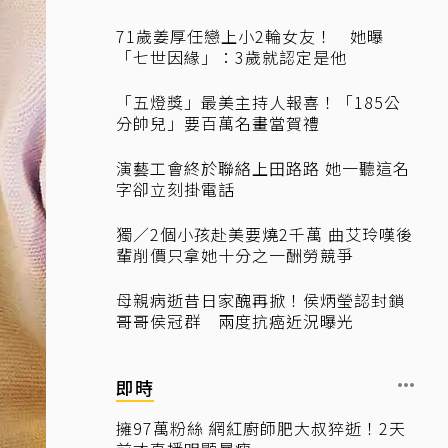
71歲姜厚任戀上小2輪女友！ 她曝
「七世因緣」：3歲就認定是他
「五燈獎」最美主持人報喜！「185公
分帥兒」要百萬名畫當賀禮
演藝工會終於聯絡上田路路 她一聽這名
字卻立刻掛電話
獨／2個小孩赴美要燒2千萬 曲艾玲嘆後
輩削價只拿她十分之一酬勞競爭
母親病逝昔日家醜再掀！侯炳瑩認封鎖
哥哥侯冠群 兩度抗癌近況曝光
即時
擁97萬粉絲 網紅廚師肥大叔猝逝！2天