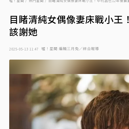
噓！星聞
熱門星聞
目睹清純女偶像妻床戰小王！中村昌也12年後震
目睹清純女偶像妻床戰小王
該謝她
噓！星聞 編輯三月兔／綜合報導
2025-05-13 11:47