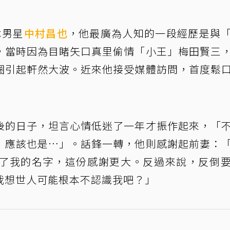
本男星
中村昌也
，他最廣為人知的一段經歷是與
，當時因為目睹矢口真里偷情「小王」梅田賢三
圈引起軒然大波。近來他接受媒體訪問，首度鬆
後的日子，坦言心情低迷了一年才振作起來，「
）應該也是…」。話鋒一轉，他則感謝起前妻：
了我的名字，這份感謝更大。反過來說，反倒
我想世人可能根本不認識我吧？」