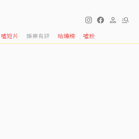
噓短片
娛樂有評
哈燒榜
噓粉