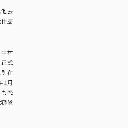
找他去
我什麼
，中村
月正式
也則在
年1月
マも恋
武獅隊