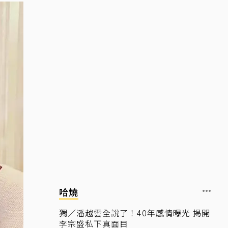
哈燒
獨／潘越雲全說了！40年感情曝光 揭開
李宗盛私下真面目