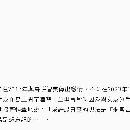
來在2017年與森咲智美傳出戀情，不料在2023年
朋友在島上開了酒吧，並坦言當時因為與女友分
他接著輕聲地說：「或許最真實的想法是『來宮
情是想忘記的…」。