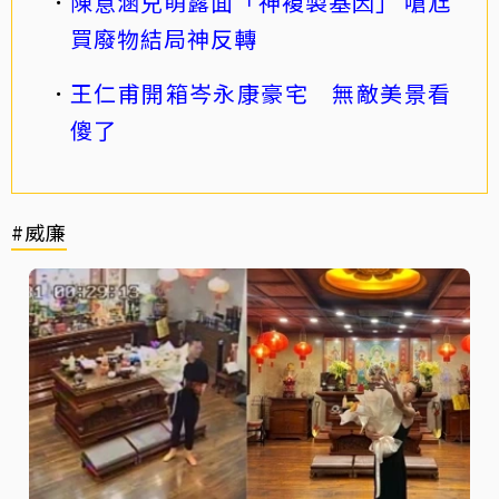
陳意涵兒萌露面「神複製基因」 嗆尪
買廢物結局神反轉
王仁甫開箱岑永康豪宅 無敵美景看
傻了
#威廉