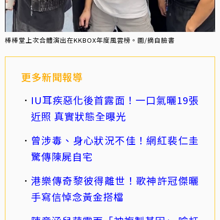
棒棒堂上次合體演出在KKBOX年度風雲榜。圖/摘自臉書
更多新聞報導
IU耳疾惡化後首露面！一口氣曬19張
近照 真實狀態全曝光
曾涉毒、身心狀況不佳！網紅裴仁圭
驚傳陳屍自宅
港樂傳奇黎彼得離世！歌神許冠傑曬
手寫信悼念黃金搭檔