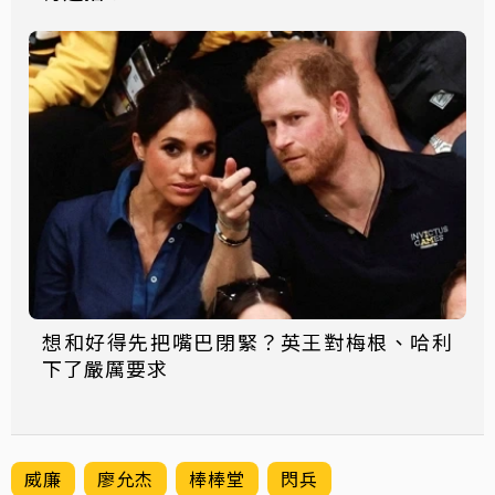
想和好得先把嘴巴閉緊？英王對梅根、哈利
下了嚴厲要求
威廉
廖允杰
棒棒堂
閃兵