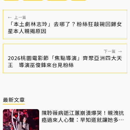
←
上一篇
「本土劇林志玲」去哪了？粉絲狂敲碗回歸女
星本人親揭原因
下一篇
→
2026桃園電影節「焦點導演」齊聚亞洲四大天
王 導演巫俊鋒來台見粉絲
最新文章
陳聆薇病逝江蕙崩潰爆哭！親洩抗
癌過來人心聲：早知道就讓她多化
一點