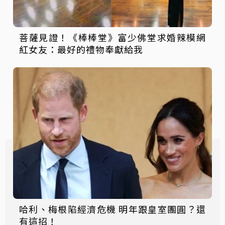
菩薩見證！《棒棒堂》富少佛堂求婚辣模網
紅女友：最好的禮物奉獻給我
哈利、梅根陷經濟危機 明年跟皇室團圓？還
有這招！