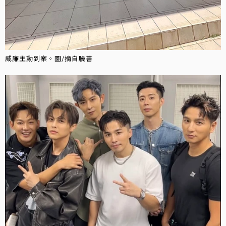
威廉主動到案。圖/摘自臉書