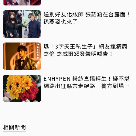
送別好友化妝師 張韶涵在台露面！
孫燕姿也來了
爆「3字天王私生子」網友瘋猜周
杰倫 杰威爾怒發聲明喊告！
ENHYPEN 粉絲直播輕生！疑不堪
網路出征惡言走絕路 警方到場已
救不回
相關新聞