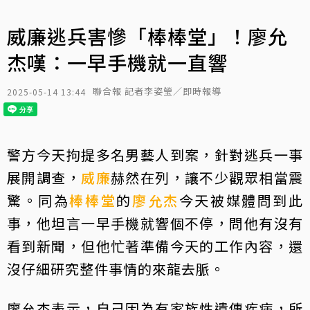
威廉逃兵害慘「棒棒堂」！廖允
杰嘆：一早手機就一直響
聯合報 記者李姿瑩／即時報導
2025-05-14 13:44
警方今天拘提多名男藝人到案，針對逃兵一事
展開調查，
威廉
赫然在列，讓不少觀眾相當震
驚。同為
棒棒堂
的
廖允杰
今天被媒體問到此
事，他坦言一早手機就響個不停，問他有沒有
看到新聞，但他忙著準備今天的工作內容，還
沒仔細研究整件事情的來龍去脈。
廖允杰表示，自己因為有家族性遺傳疾病，所