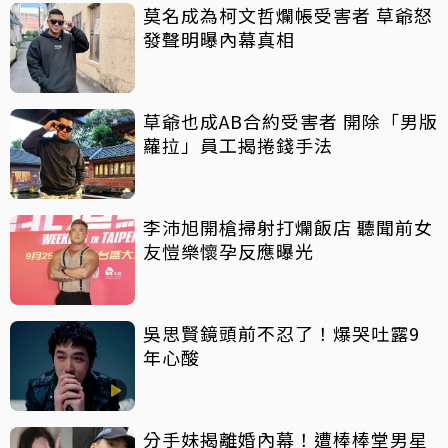
莫名成為柯文哲爛帳受害者 草爺怒
發聲明曝內幕真相
草爺也成AB合約受害者 開除「男版
蘿拉」員工揭捲錢手法
李沛旭開槍掃射打爛飯店 聽聞前女
友愷樂懷孕反應曝光
吳思賢鏡頭前不忍了！爆哭吐露9
年心酸
分手妹揭離婚內幕！遭棒棒堂男星