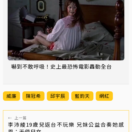
嚇到不敢呼吸！史上最恐怖電影轟動全台
威廉
陳冠希
邱宇辰
藍鈞天
網紅
←
上一篇
李沛綾19歲兒返台不玩樂 兄妹公益合奏她感
恩：天使兒女