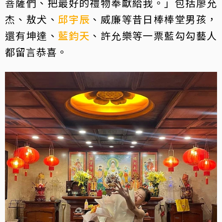
菩薩們、把最好的禮物奉獻給我。」包括廖允
杰、敖犬、
邱宇辰
、威廉等昔日棒棒堂男孩，
還有坤達、
藍鈞天
、許允樂等一票藍勾勾藝人
都留言恭喜。