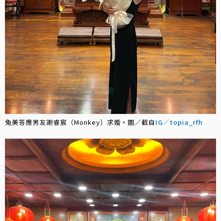
兔美答應男友謝睿宸（Monkey）求婚。圖／截自
IG／topia_rfh