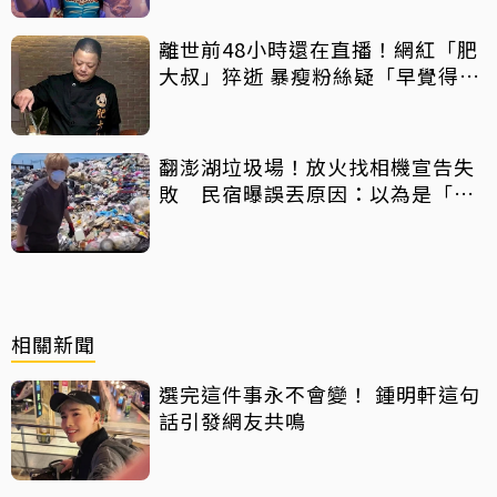
離世前48小時還在直播！網紅「肥
大叔」猝逝 暴瘦粉絲疑「早覺得不
對」
翻澎湖垃圾場！放火找相機宣告失
敗 民宿曝誤丟原因：以為是「按
摩棒」 喊話已和解勿出征
相關新聞
選完這件事永不會變！ 鍾明軒這句
話引發網友共鳴