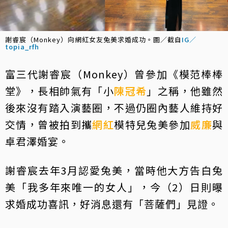
謝睿宸（Monkey）向網紅女友兔美求婚成功。圖／截自
IG／
topia_rfh
富三代謝睿宸（Monkey）曾參加《模范棒棒
堂》，長相帥氣有「小
陳冠希
」之稱，他雖然
後來沒有踏入演藝圈，不過仍圈內藝人維持好
交情，曾被拍到攜
網紅
模特兒兔美參加
威廉
與
卓君澤婚宴。
謝睿宸去年3月認愛兔美，當時他大方告白兔
美「我多年來唯一的女人」，今（2）日則曝
求婚成功喜訊，好消息還有「菩薩們」見證。