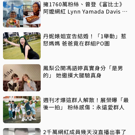
擁1760萬粉絲、曾登《富比士》
阿嬤網紅 Lynn Yamada Davis 驚
傳病逝
丹妮婊姐宣告結婚！「1舉動」惹
怒媽媽 爸爸竟在群組PO圖
鳳梨公開馮語婷真實身分「是男
的」 她邀摸大腿驗真身
週刊才爆這群人解散！展榮曝「最
後一拍」 粉絲感傷：永遠愛群人
2千萬網紅成員幾天沒直播出事了