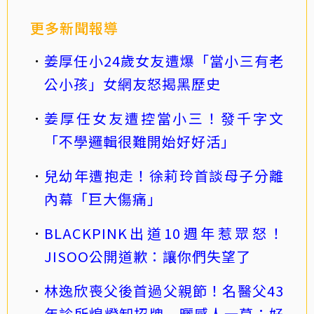
更多新聞報導
姜厚任小24歲女友遭爆「當小三有老
公小孩」女網友怒揭黑歷史
姜厚任女友遭控當小三！發千字文
「不學邏輯很難開始好好活」
兒幼年遭抱走！徐莉玲首談母子分離
內幕「巨大傷痛」
BLACKPINK出道10週年惹眾怒！
JISOO公開道歉：讓你們失望了
林逸欣喪父後首過父親節！名醫父43
年診所熄燈卸招牌 曬感人一幕：好