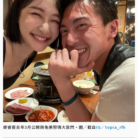
謝睿宸去年3月公開與兔美戀情大放閃。圖／截自
IG／topia_rfh