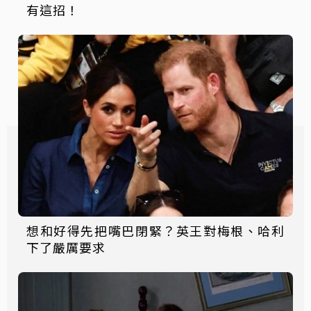
有這招！
想和好得先把嘴巴閉緊？英王對梅根、哈利
下了嚴厲要求