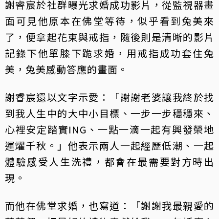
謝睿宸於社群曝光求婚成功影片，從監視器畫
面可見他原本在佛堂等待，似乎看到兔美來
了，便拿起花束與戒指，隨後則是清晰的影片
記錄下他單膝下跪求婚，用戒指成功套住兔
美，兔美感動答應的畫面。
謝睿宸還以文字示愛：「謝謝老婆讓我終於找
到我人生中的大中小目標、一步一步穩穩來、
心裡安定踏實ING、一點一滴一起有興發榮地
運燿千秋。」他表示兩人一起經歷低潮、一起
體驗感受人生洗禮，都會在最需要對方時出
現。
而他在佛堂求婚，也寫道：「謝謝我最親愛的