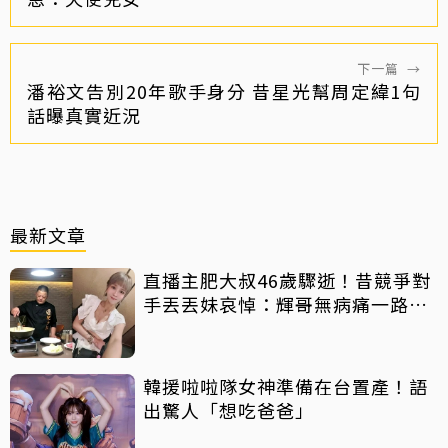
下一篇
→
潘裕文告別20年歌手身分 昔星光幫周定緯1句
話曝真實近況
最新文章
直播主肥大叔46歲驟逝！昔競爭對
手丟丟妹哀悼：輝哥無病痛一路好
走
韓援啦啦隊女神準備在台置產！語
出驚人「想吃爸爸」